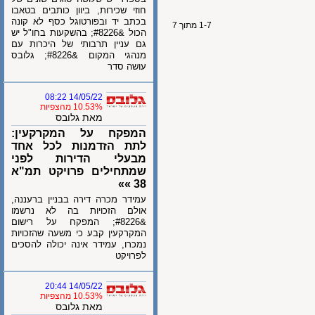
חוזי שכירות, ביוון כותבים בטאבו
בכתב יד ובפורטוגל כסף לא קונה
1-7 מתוך 7
הכול &#8226; בהשקעות בחו"ל יש
גם עניין תרבותי של היכרות עם
מנהגי המקום &#8226; גלובס
עושה סדר
14/05/22 08:22
10.53% מהצפיות
מאת גלובס
המפקח על המקרקעין:
לתת הזדמנות לכל אחד
מבעלי הדירות לפני
שמתחילים פרויקט תמ"א
38 »»
עמידר מכרה דירה בבניין ברעננה,
אולם הזכויות בה לא נרשמו
&#8226; המפקח על רישום
המקרקעין קבע כי משעה שהזכויות
נמכרו, עמידר אינה יכולה להסכים
לפרויקט
14/05/22 20:44
10.53% מהצפיות
מאת גלובס