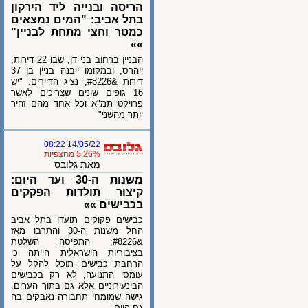
הריסה ובנייה ליד הירקון
בתל אביב: "המים נמצאים
כמטר וחצי מתחת לבניין"
»»
הבניין ברחוב בני דן, שבו 22 דירות,
ייהרס, ובמקומו ייבנה בניין בן 37
דירות &#8226; נציג הדיירים: "יש
16 גופים שונים שצריכים לאשר
פרויקט תמ"א וכל אחד מהם זהיר
יותר מהשני"
14/05/22 08:22
5.26% מהצפיות
מאת גלובס
משנות ה-30 ועד היום:
קיצור תולדות הפקקים
בכבישים »»
כבישים פקוקים תועדו בתל אביב
החל משנות ה-30 והתרבו מאז
&#8226; התפיסה השלטת
בציבוריות הישראלית הייתה כי
הרחבת כבישים תוכל להקל על
עומסי התנועה, לא רק בכבישים
הבינעירוניים אלא גם בתוך הערים,
גישה שמומחי תחבורה נאבקים בה
גם היום