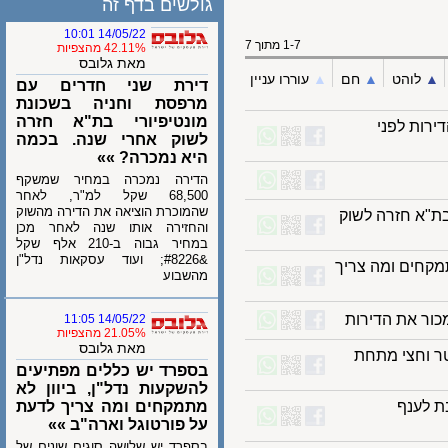
גולשים בדף זה
14/05/22 10:01
1-7 מתוך 7
42.11% מהצפיות
מאת גלובס
לוהט
▲︎
חם
▲︎
עוררו עניין
דירת שני חדרים עם
מרפסת וחניה בשכונת
מונטיפיורי בת"א חזרה
ת לפני
לשוק אחרי שנה. בכמה
היא נמכרה? »»
הדירה נמכרה במחיר שמשקף
68,500 שקל למ"ר, לאחר
שהמוכרת הוציאה את הדירה מהשוק
א חזרה לשוק
והחזירה אותו שנה לאחר מכן
במחיר גבוה ב-210 אלף שקל
&#8226; ועוד עסקאות נדל"ן
חים ומה צריך
מהשבוע
ר את הדירות
14/05/22 11:05
21.05% מהצפיות
מאת גלובס
וחצי מתחת
בספרד יש כללים מפתיעים
להשקעות נדל"ן, ביוון לא
ענף
מתמקחים ומה צריך לדעת
על פורטוגל וארה"ב »»
בספרד יש שלושה סוגים שונים של