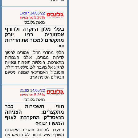
14/05/22 14:07
5.26% מהצפיות
מאת גלובס
בעלי מלון היוקרה ולדורף
אסטוריה בניו יורק
מתקשים למכור את הדירות
»»
חלקי מחדרי המלון אמורים להפוך
לדירות מגורים, אולם העבודות
מתארכות, העלויות תופחות וצפויות
להגיע אל מעבר ל-2 מיליארד דולר,
והמנכ"ל האמריקאי שמונה מטעם
הבעלים הסינית עוזב
14/05/22 21:02
5.26% מהצפיות
מאת גלובס
חוזי השכירות כבר
מתקצרים: הצניחה
בנאסד"ק מתקרבת לענף
המשרדים »»
המעבר לעבודה מהבית והאזהרות
מעודף היצע תכנוני לא הדאיגו את