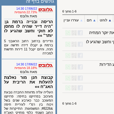
גולשים בדף זה
17/06/22 14:30
1-6 מתוך 6
22.73% מהצפיות
מאת גלובס
לוהט
▲︎
חם
▲︎
עוררו עניין
הריסה ובנייה ברמת גן:
"היה דייר שהיה לו מחסן
לא חוקי וחשב שהגיע לו
יוקר המחיה
יותר" »»
הדיירים ברחוב רחוב הראובני 5
חשב שהגיע לו
ברמת גן יקבלו דירה חדשה עם
חניה, והיזם יקבל 11 דירות חדשות
למכירה
ירות
17/06/22 14:30
18.18% מהצפיות
מאת גלובס
קבוצת חנן מור נאלצת
להעלות את הריבית על
האג"ח »»
העלייה עליה מדווחת החברה נובעת
מעיכוב בפרויקט בחיפה: פרויקט
המעוכב כבר כארבע שנים בשל
1-6 מתוך 6
ויכוח בין רמ"י לעיריית חיפה
&#8226; המשמעות: התייקרות של
החוב השנתי כלפי מחזיקי האג"ח