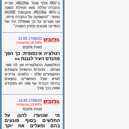
ב־850 אלף שקל &#8226; מניית
החברה צללה מאז תחילת השנה
ב-46% &#8226; מקבוצת MORE
נמסר: "ההשפעה על החברה זניחה.
אנו מצרים על כך שאוזלת היד של
המדינה מונעים פתרון הסוגיה"
17/06/22 21:05
18.18% מהצפיות
מאת גלובס
רגולציה אינסופית: כך הפך
מהנדס העיר לגננת »»
החלמאות הרגולטורית אין לה סוף,
ואנחנו - מהנדסי הרשויות והצוותים
המקצועיים שלנו - כלואים: צריכים
לוודא שכל האישורים נמצאים
בהיתר הבנייה אף שזה לא תפקידנו
ושאין בכך צורך
17/06/22 14:30
13.64% מהצפיות
מאת גלובס
מי שנועדו להגן על
החלשים בסוף פוגעים
בהם ומעלים את יוקר