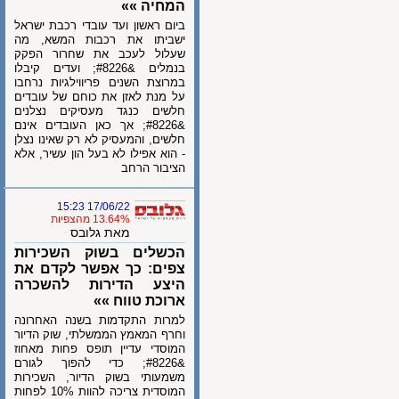
המחיה »»
ביום ראשון ועד עובדי רכבת ישראל
ישביתו את רכבות המשא, מה
שעלול לעכב את שחרור הפקק
בנמלים &#8226; ועדים קיבלו
במרוצת השנים פריווילגיות נרחבו
על מנת לאזן את כוחם של עובדים
חלשים כנגד מעסיקים נצלנים
&#8226; אך כאן העובדים אינם
חלשים, והמעסיק לא רק שאינו נצלן
- הוא אפילו לא בעל הון עשיר, אלא
הציבור הרחב
17/06/22 15:23
13.64% מהצפיות
מאת גלובס
הכשלים בשוק השכירות
צפים: כך אפשר לקדם את
היצע הדירות להשכרה
ארוכת טווח »»
למרות התקדמות בשנה האחרונה
וחרף המאמץ הממשלתי, שוק הדיור
המוסדי עדיין תופס פחות מאחוז
&#8226; כדי להפוך לגורם
משמעותי בשוק הדיור, השכירות
המוסדית צריכה להוות 10% לפחות