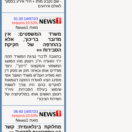
- שם נקבע מותו • הירי אירע בסמוך
לאולם אירועים
14/07/23 01:30
10.53% מהצפיות
מאת News1
משרד המשפטים: אין
מדובר בריכוך, אלא
בהחרפה של חקיקת
הסבירות »»
בתגובה לדברי נציגת המשרד תהה
יו"ר הוועדה ח"כ רוטמן מהו המושג
המשפטי והמקצועי "ריכוך", כיצד
מודדים אותו ובאיזה חוק או פסק דין
הוא מופיע יועמ"ש משרד האוצר אסי
מסינג הציג לוועדת החוקה דוגמאות
למקרים בהם היה צורך לעשות
שימוש בעילת הסבירות, והיו"ר
רוטמן האשים אותו בפוליטיזציה של
השירות הציבורי
14/07/23 06:40
10.53% מהצפיות
מאת News1
מחלוקת בינלאומית: קשר