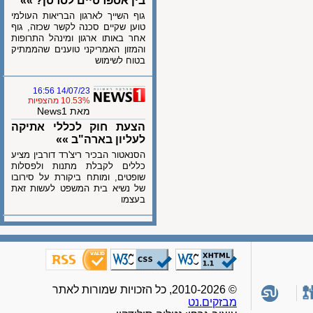
בין אספרטיים לסרטן? »»
גוף השייך לארגון הבריאות העולמי
טוען שקיים סכנה לקשר שכזה, גוף
אחר באותו ארגון ומינהל התרופות
והמזון האמריקני טוענים שהממתיק
בטוח לשימוש
14/07/23 16:56
10.53% מהצפיות
מאת News1
הצעת חוק לכללי אתיקה
לעליון בארה"ב »»
הסנאטור הבכיר ריצ'רד דורבין מציע
כללים לקבלת מתנות ולפסלות
שופטים, ומותח ביקורת על סירובו
של נשיא בית המשפט לעשות זאת
בעצמו
© 2010-2026, כל הזכויות שמורות לאתר
מבזקים.נט