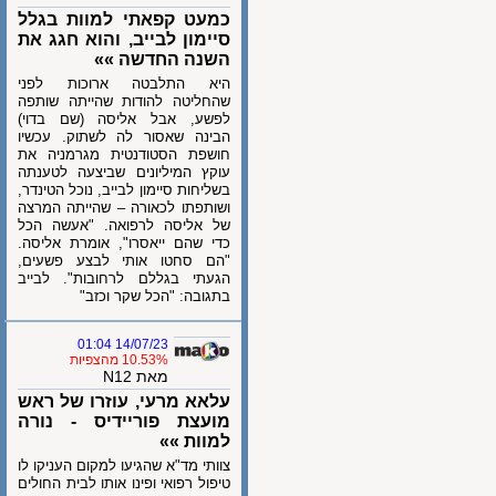
כמעט קפאתי למוות בגלל
סיימון לבייב, והוא חגג את
השנה החדשה »»
היא התלבטה ארוכות לפני
שהחליטה להודות שהייתה שותפה
לפשע, אבל אליסה (שם בדוי)
הבינה שאסור לה לשתוק. עכשיו
חושפת הסטודנטית מגרמניה את
עוקץ המיליונים שביצעה לטענתה
בשליחות סיימון לבייב, נוכל הטינדר,
ושותפתו לכאורה – שהייתה המרצה
של אליסה לרפואה. "אעשה הכל
כדי שהם ייאסרו", אומרת אליסה.
"הם סחטו אותי לבצע פשעים,
הגעתי בגללם לרחובות". לבייב
בתגובה: "הכל שקר וכזב"
14/07/23 01:04
10.53% מהצפיות
מאת N12
עלאא מרעי, עוזרו של ראש
מועצת פוריידיס - נורה
למוות »»
צוותי מד"א שהגיעו למקום העניקו לו
טיפול רפואי ופינו אותו לבית החולים