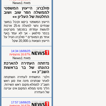
מאת News1
סולברג: הייעוץ המשפטי
לממשלה הפר שוב ושוב
החלטות של העליון »»
הייעוץ המשפטי ביקש וקיבל במשך
שנתיים וחצי למעלה מ-25 ארכות
להגשת עמדתו בסכסוך מקרקעין
בכפר סילוואן - אך לא עמד באף
אחד מן המועדים * סולברג הטיל על
הייעוץ הוצאות ב-20,000 שקל
16/06/25 14:34
16.67% מהצפיות
מאת News1
נדחתה העתירה להארכת
כהונתו של בר בראשות
השב"כ »»
וילנר: התשתית לעתירה השתנתה
לאחר שנתניהו מינה את סגן ראש
השב"כ לממלא-מקום ראש השירות;
הליך מינוי ממלא המקום אינו עניינה
של העתירה
16/06/25 17:57
16.67% מהצפיות