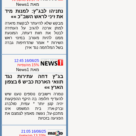
מאת News1
נתניהו לבג"ץ: למנות מיד
את זיני לראש השב"כ »»
מבקש שלא להיעתר לבקשת מיארה
למתן ארכה להגיב על העתירה
לבטל את חוות דעתה, המונעת
ממנו להיות מעורב במינוי ראש
השירות * אומר שהדחיפות גברה
בשל המלחמה נגד אירן
16/06/25 12:45
15% מהצפיות
מאת News1
בג"ץ דחה עתירות נגד
תוואי הארכת כביש 6 בצפון
הארץ »»
טמרה ויישובים נוספים טענו שיש
להעדיף חלופה בה היקף ההפקעות
יהיה קטן יותר * עמית, סולברג
וברק-ארז: בית המשפט אינו
מתכנן-על; נעשה מאמץ לצמצם את
הפגיעה בזכויות
16/06/25 21:05
13.33% מהצפיות