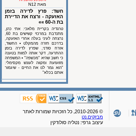
מאת N12
חשד: פרץ לדירה בזמן
האזעקה - ורצח את הדיירת
בת ה-60 »»
טרגדיה בקריית מלאכי: אתי כהן,
מתנדבת במרכזי קשישים בת 60,
נרצחה לעיני בעלה אחרי האזעקה,
בדרכם חזרה מהמקלט • החשוד,
אזרח סודני, שפרץ לדירה בזמן
ההתרעה, דקר אותה למוות בטענה
כי חשב שהיא "מכשפה" • המשפחה
מזועזעת ומקווה לעונש מקסימלי:
"הוא גמר לנו את החיים - שיגמור
אותם בכלא"
© 2010-2026, כל הזכויות שמורות לאתר
מבזקים.נט
עיצוב גרפי: נטליה סולודקין