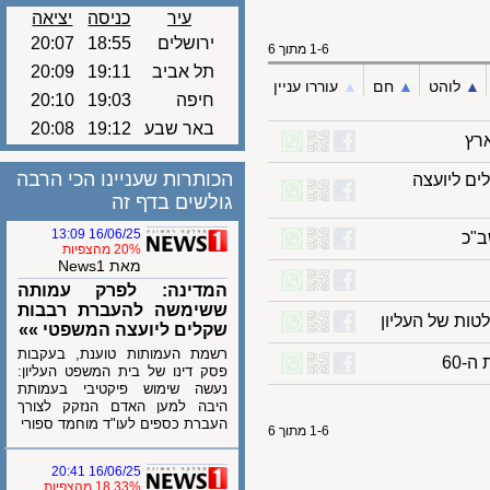
עיר
כניסה
יציאה
ירושלים
18:55
20:07
1-6 מתוך 6
תל אביב
19:11
20:09
לוהט
▲︎
חם
▲︎
עוררו עניין
חיפה
19:03
20:10
באר שבע
19:12
20:08
הכותרות שעניינו הכי הרבה
ליועצה
גולשים בדף זה
16/06/25 13:09
20% מהצפיות
מאת News1
המדינה: לפרק עמותה
ששימשה להעברת רבבות
 של העליון
שקלים ליועצה המשפטי »»
רשמת העמותות טוענת, בעקבות
פסק דינו של בית המשפט העליון:
נעשה שימוש פיקטיבי בעמותת
היבה למען האדם הנזקק לצורך
העברת כספים לעו"ד מוחמד ספורי
1-6 מתוך 6
16/06/25 20:41
18.33% מהצפיות