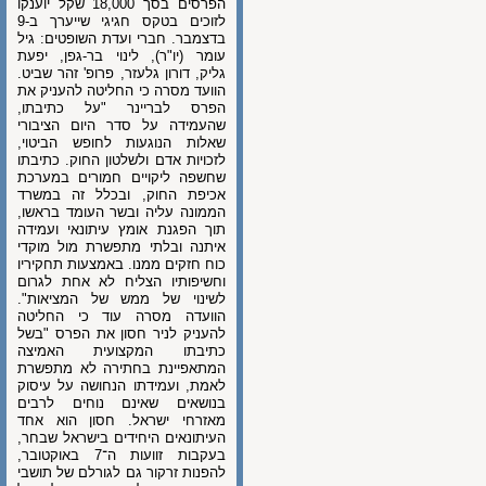
הפרסים בסך 18,000 שקל יוענקו
לזוכים בטקס חגיגי שייערך ב-9
בדצמבר. חברי ועדת השופטים: גיל
עומר (יו"ר), לינוי בר-גפן, יפעת
גליק, דורון גלעזר, פרופ' זהר שביט.
הוועד מסרה כי החליטה להעניק את
הפרס לבריינר "על כתיבתו,
שהעמידה על סדר היום הציבורי
שאלות הנוגעות לחופש הביטוי,
לזכויות אדם ולשלטון החוק. כתיבתו
שחשפה ליקויים חמורים במערכת
אכיפת החוק, ובכלל זה במשרד
הממונה עליה ובשר העומד בראשו,
תוך הפגנת אומץ עיתונאי ועמידה
איתנה ובלתי מתפשרת מול מוקדי
כוח חזקים ממנו. באמצעות תחקיריו
וחשיפותיו הצליח לא אחת לגרום
לשינוי של ממש של המציאות".
הוועדה מסרה עוד כי החליטה
להעניק לניר חסון את הפרס "בשל
כתיבתו המקצועית האמיצה
המתאפיינת בחתירה לא מתפשרת
לאמת, ועמידתו הנחושה על עיסוק
בנושאים שאינם נוחים לרבים
מאזרחי ישראל. חסון הוא אחד
העיתונאים היחידים בישראל שבחר,
בעקבות זוועות ה־7 באוקטובר,
להפנות זרקור גם לגורלם של תושבי