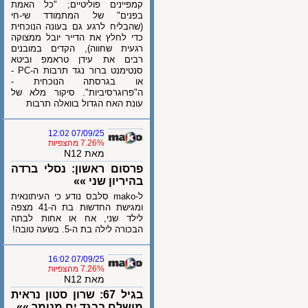
קמפיינים פוליטיים; "כל האמת
בפנים" של המתמודד שי-חי
(שהבליח לרגע גם בעונה הנוכחית
כדי לחלץ את הדייר יובל ממצוקה
רגעית שחווה), הקדים במובנים
רבים את עידן טראמפ וביטא
סנטימנט ברור נגד תרבות ה-PC -
או בגרסתה הנוכחית -
ה"פרוגרסיביות". סיקור מלא של
עונת האח הגדול בוואלה תרבות
07/09/25 12:02
7.26% מהצפיות
מאת N12
פרסום ראשון: נסלי ברדה
בהיריון שני »»
ל-mako סלבס נודע כי העיתונאית
ומגישת החדשות בת ה-41 מצפה
לילד שני, אח או אחות לבתה
הבכורה לילה בת ה-5. בשעה טובה!
07/09/25 16:02
7.26% מהצפיות
מאת N12
בגיל 67: שרון סטון נראית
מושלם בבגד ים מנומר »»