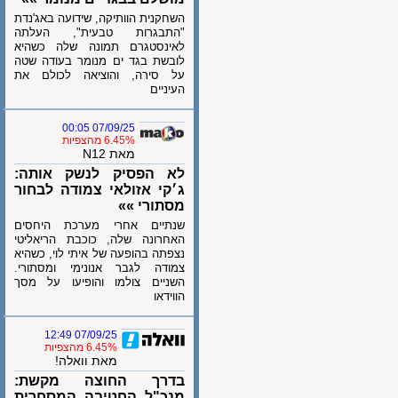
השחקנית הוותיקה, שידועה באג'נדת
"התבגרות טבעית", העלתה
לאינסטגרם תמונה שלה כשהיא
לובשת בגד ים מנומר בעודה שטה
על סירה, והוציאה לכולם את
העיניים
07/09/25 00:05
6.45% מהצפיות
מאת N12
לא הפסיק לנשק אותה:
ג׳קי אזולאי צמודה לבחור
מסתורי »»
שנתיים אחרי מערכת היחסים
האחרונה שלה, כוכבת הריאליטי
נצפתה בהופעה של איתי לוי, כשהיא
צמודה לגבר אנונימי ומסתורי.
השניים צולמו והופיעו על מסך
הווידאו
07/09/25 12:49
6.45% מהצפיות
מאת וואלה!
בדרך החוצה מקשת:
מנכ"ל החטיבה המסחרית