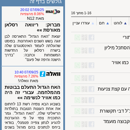
גולשים בדף זה
07/09/25 20:02
1-16 מתוך 16
8.06% מהצפיות
מאת N12
לוהט
▲︎
חם
▲︎
עוררו עניין
מברוק: ריוואה רסלאן
מאורסת »»
יוצאת "האח הגדול" התארסה לבן
זוגה בשש השנים האחרונות. בפוסט
שהעלתה לעמוד האינסטגרם שלה
כל מיליון
בישרה רסלאן על החדשות
המשמחות וכתבה: "בדרך
הישנה והיפה של פעם"
אוויר
07/09/25 10:40
7.26% מהצפיות
מאת וואלה!
האח הגדול התעלם בבוטות
 קצת צניעות
מהמלחמה. עבורי זה היה
כמו אוויר לנשימה »»
בשבוע הבא צפויה רשת 13 לחתום
את אחת העונות הטובות בתולדות
הריאליטי שלה, "האח הגדול". גמר
התוכנית צפוי על פי ההערכות
צה מועמד
להגיע לנתון צפייה פנומנלי, בוודאי
ביחס לנתונים בהם מורגל בשנים