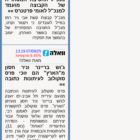
של הקבוצה מועמד
למנכ"ל לאומי פרטנרס »»
מנכ"ל קבוצת קשת אבי ניר רמז
במייל לעובדים כי ויקטור וקרט,
מנכ"ל החטיבה המסחרית של
הקבוצה בעשור האחרון, יעזוב
בהמשך את תפקידו
07/09/25 13:19
6.45% מהצפיות
מאת וואלה!
ג'וש בריינר וניר חסון
מ"הארץ" הם זוכי פרס
סוקולוב לעיתונות כתובה
»»
פרס סוקולוב לעיתונות הכתובה
מטעם עיריית תל אביב-יפו יוענק
לג'וש בריינר וניר חסון מעיתון
"הארץ". פרס סוקולוב לתקשורת
האלקטרונית יוענק לאמנון רבי,
סימה קדמון וגלעד טוקטלי עבור
יצירתם המשותפת - הסדרה
התיעודית "האחת" (כאן 11),
ולעיתונאית והבמאית ענת גורן. פרס
דוש לקריקטורה יוענק לאורי פינק.