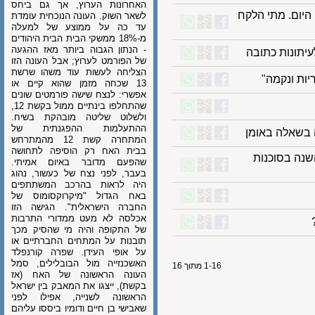
האחרונות הערוץ, אך גם ביחס
ום. מתי הלקח
לשאר השוק. העונה הנוכחית עומדת
עד כה על ממוצע של למעלה
מ-18% ממשקי הבית הבית היהודים
- הנתון הגבוה ביותר מאז ההגעה
תונות כתובה
של הפורמט לערוץ; אבל העונה הזו
הצליחה לעשות עוד משהו שרשת
 ונקמה"
13 שכחה מזמן שהוא קיים או
אפשרי: לנצח שישה פורמטים שונים
שהתחלפו בינתיים ממול בקשת 12,
ולשלוט שליטה מובהקת בשיח.
ההתעלמות ההפגנתית של
אלה באומן
המתחרה קשת 12 מהמתרחש
בבית האח רק הוסיפה לתחושה
 בסוכנות
שהפעם מדובר באיום אמיתי.
בעבר, לפני נצח של כעשור, נהוג
היה לראות בהרכב המשתתפים
באח הגדול "מיקרוקסומוס של
החברה הישראלית". הגישה הזו
אכלסה לא מעט ממדורי התרבות
של התקופה והיה מי שהסיק מכך
תובנות על המתחים החברתיים או
על אופי העידן. שפרה קורנפלד
האשכנזייה מול הבובלילים, סמל
1-16 מתוך 16
העונה הראשונה של האח (אז
בקשת), ייצגו את המאבק בין ישראל
הראשונה לשנייה, אפילו לפני
שאבישי בן חיים ודומיו ביססו עליהם