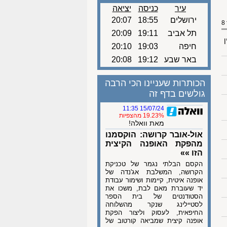
עיר
כניסה
יציאה
ירושלים
18:55
20:07
תל אביב
19:11
20:09
ן
חיפה
19:03
20:10
באר שבע
19:12
20:08
הכותרות שעניינו הכי הרבה
גולשים בדף זה
15/07/24 11:35
19.23% מהצפיות
מאת וואלה!
אול-אובר קרושה: הוקסמנו
מהפקת האופנה הקיצית
הזו »»
הקסם הבלתי נגמר של טכניקת
הקרושה, המשלבת אג'נדה של
אופנה איטית, קיימות ושימור עבודת
יד שעוברת מאם לבת, משכו את
הסטודנטים של בית הספר
לסטיילינג שנקר מהשלוחה
החיפאית, לעסוק וליצור הפקת
אופנה קיצית שמביאה קורטוב של