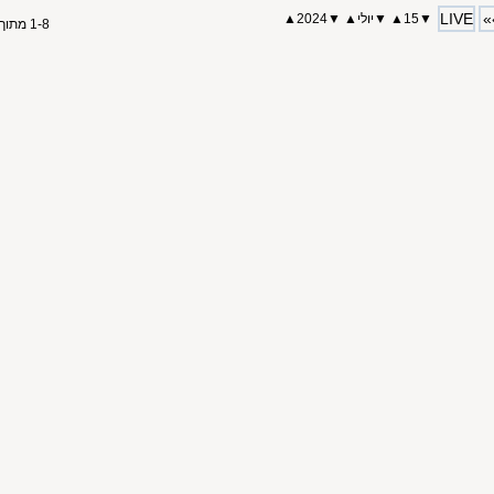
LIVE
»
▼
15
▲
▼
יולי
▲
▼
2024
▲
1-8 מתוך 8