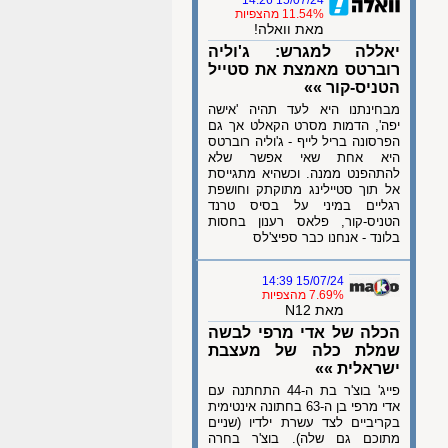
15/07/24 14:26
11.54% מהצפיות
מאת וואלה!
יאללה למגרש: ג'וליה
רוברטס מאמצת את סטייל
הטניס-קור »»
מבחינתנו היא לעד תהיה 'אישה
יפה', הדמות מסרט הקאלט אך גם
הפרסונה בריל לייף - ג'וליה רוברטס
היא אחת שאי אפשר שלא
להתהפנט ממנה. וכשהיא מתגייסת
אל תוך סטיילינג מתוקתק וחושפת
רגליים במיני על בסיס טרנד
הטניס-קור, פלאס רענון בחסות
בלונד - אנחנו כבר ספיצ'לס
15/07/24 14:39
7.69% מהצפיות
מאת N12
הכלה של אדי מרפי לבשה
שמלת כלה של מעצבת
ישראלית »»
פייג' בוצ'ר בת ה-44 התחתנה עם
אדי מרפי בן ה-63 בחתונה אינטימית
בקריביים לצד עשרת ילדיו (שניים
מתוכם גם שלה). בוצ'ר בחרה