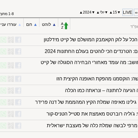
LIVE
»
▼
15
▲
▼
יולי
▲
▼
2024
▲
1-8 מתוך 8
▲︎
לוהט
▲︎
חם
▲︎
עוררו עניי
פ"ד
 הכל על לוק הקאמבק המושלם של קייט מידלטון
 הטרנדים הכי לוהטים בעולם החתונות 2024
שב: מה עומד מאחורי הבחירה הסגולה של קייט
שה: הוקסמנו מהפקת האופנה הקיצית הזו
 הגיעה לחתונה – ונראתה כמו הכלה
 גילינו מאיפה שמלת הקיץ המהממת של דנה פרידר
 ג'וליה רוברטס מאמצת את סטייל הטניס-קור
 מרפי לבשה שמלת כלה של מעצבת ישראלית