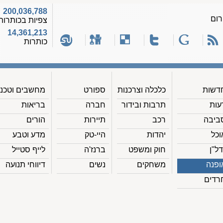
200,036,788
רום
צפיות בכותרות
14,361,213
כותרות
דשות
כלכלה וצרכנות
ספורט
מחשבים וטכנ'
עות
תרבות ובידור
חברה
בריאות
ביבה
רכב
תיירות
הורים
וכל
יהדות
היי-טק
מדע וטבע
דל"ן
חוק ומשפט
ברנז'ה
לייף סטייל
ופנה
משחקים
נשים
דיווחי תנועה
רדים