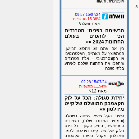
אופטימיות ותקווה
15/07/24 09:57
15.38% מהצפיות
מאת וואלה!
הרשימה בפנים: הטרנדים
הכי לוהטים בעולם
החתונות 2024 »»
בין אם אתם זוג מהסוג הביישן,
המתפוצץ על מאתיים, האלטרנטיבי
או הקונסרבטיבי - אלה הטרנדים
שיהפכו את החתונה שלכם לאירוע
בלתי נשכח
15/07/24 02:28
11.54% מהצפיות
מאת N12
יחידת סגולה: הכל על לוק
הקאמבק המושלם של קייט
מידלטון »»
השינוי הקל שהיא עשתה בשמלה
(והמחיר המכובד שלה), הצמידים
המפתיעים, התיק הקטן - כל פרט
בלוק שלבשה קייט מידלטון לגמר
ווימבלדון מקבל הפעם אקסטרה