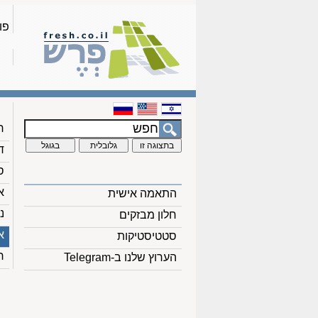
פו
ח
ד
ס
א
התאמה אישית
נ
חלון מבזקים
א
סטטיסטיקות
ח
הערוץ שלנו ב-Telegram