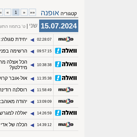
אופנה
»
»
1
«
««
קטגוריה
15.07.2024
שני
ט' בתמוז התש
יחידת סגולה:
◀︎
02:28:07
הרשימה בפנים:
◀︎
09:57:15
הכל אצלה מחו
◀︎
10:38:38
מידלטון?
אול-אובר קרו
◀︎
11:35:38
רוסלנה רודינה
◀︎
11:58:49
יהודה מאוהב:
◀︎
13:09:09
יאללה למגרש:
◀︎
14:26:59
הכלה של אדי
◀︎
14:39:12