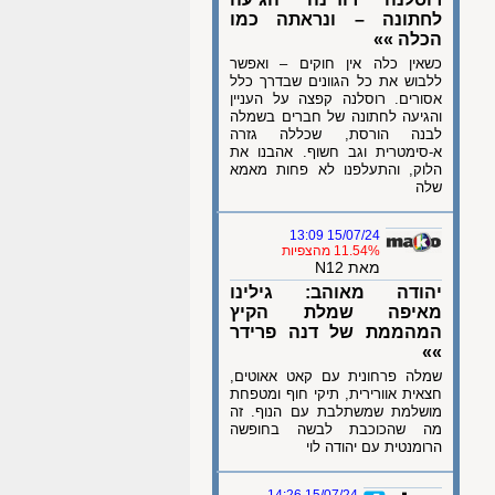
לחתונה – ונראתה כמו
הכלה »»
כשאין כלה אין חוקים – ואפשר
ללבוש את כל הגוונים שבדרך כלל
אסורים. רוסלנה קפצה על העניין
והגיעה לחתונה של חברים בשמלה
לבנה הורסת, שכללה גזרה
א-סימטרית וגב חשוף. אהבנו את
הלוק, והתעלפנו לא פחות מאמא
שלה
15/07/24 13:09
11.54% מהצפיות
מאת N12
יהודה מאוהב: גילינו
מאיפה שמלת הקיץ
המהממת של דנה פרידר
»»
שמלה פרחונית עם קאט אאוטים,
חצאית אוורירית, תיקי חוף ומטפחת
מושלמת שמשתלבת עם הנוף. זה
מה שהכוכבת לבשה בחופשה
הרומנטית עם יהודה לוי