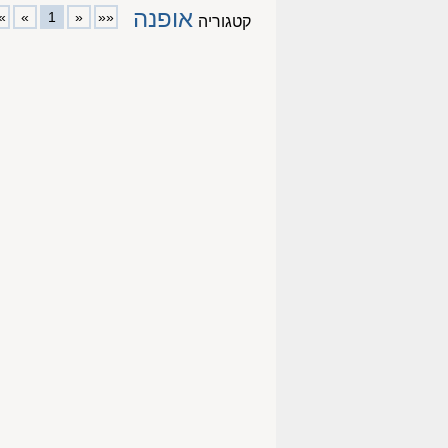
אופנה
»
»
1
«
««
קטגוריה