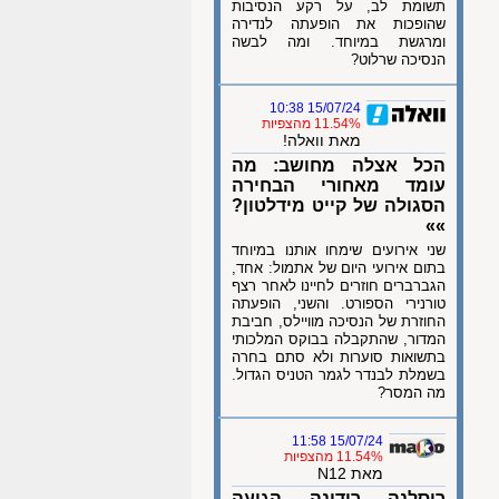
תשומת לב, על רקע הנסיבות
שהופכות את הופעתה לנדירה
ומרגשת במיוחד. ומה לבשה
הנסיכה שרלוט?
15/07/24 10:38
11.54% מהצפיות
מאת וואלה!
הכל אצלה מחושב: מה
עומד מאחורי הבחירה
הסגולה של קייט מידלטון?
»»
שני אירועים שימחו אותנו במיוחד
בתום אירועי היום של אתמול: אחד,
הגברברים חוזרים לחיינו לאחר רצף
טורנירי הספורט. והשני, הופעתה
החוזרת של הנסיכה מוויילס, חביבת
המדור, שהתקבלה בבוקס המלכותי
בתשואות סוערות ולא סתם בחרה
בשמלת לבנדר לגמר הטניס הגדול.
מה המסר?
15/07/24 11:58
11.54% מהצפיות
מאת N12
רוסלנה רודינה הגיעה