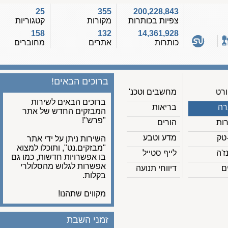
25
355
200,228,843
צפיות בכותרות
מקורות
קטגוריות
158
132
14,361,928
כותרות
אתרים
מחוברים
ברוכים הבאים!
מחשבים וטכנ'
ברוכים הבאים לשירות
בריאות
המבזקים החדש של אתר
"פרש"!
הורים
מדע וטבע
השירות ניתן על ידי אתר
"מבזקים.נט", ותוכלו למצוא
לייף סטייל
בו אפשרויות חדשות, כמו גם
אפשרות לגלוש מהסלולרי
דיווחי תנועה
בקלות.
מקווים שתהנו!
זמני השבת