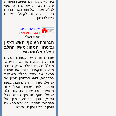
בשיתוף פעולה עם המועצה האזורית
שער הנגב ועיריית שדרות, וצפוי
לכלול מספר שלוחות באזור הדרום
שיתנו מענה גם לקהילות שטרם
חזרו לבתיהן
16/06/24 14:00
33.33% מהצפיות
מאת Ynet
הגבורה בעוטף, האש בצפון
וביטחון המזון: משק החלב
בצל המלחמה »»
עובדים תחת אש, עסוקים בשיקום
ובו בעת נאבקים גם באיום הייבוא:
מנכ"ל מועצת החלב איציק שניידר
מציג בפודקאסט מיוחד את תמונת
המצב של משק החלב הישראלי
במלחמה, דואג לביטחון המזון של
ישראל, נערך לחזית נרחבת בצפון
ומסביר למה עכשיו, אפילו יותר
מתמיד, חשוב שיהיה פה ענף חלב
ישראלי חזק: "זה ענף שפרוש בכל
הארץ, נותן פרנסה, מגן על
הגבולות, מחוייב, והוא יהיה פה - עם
טורקיה ובלי טורקיה". האזינו