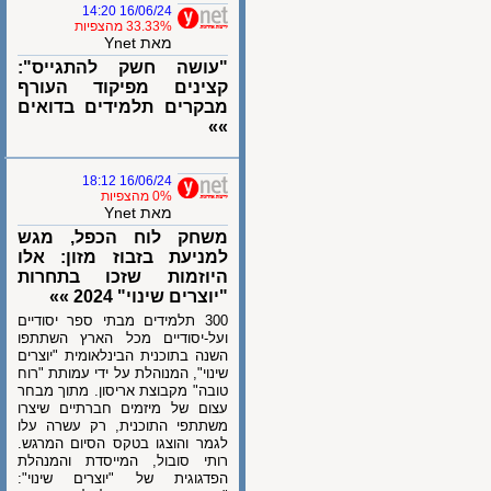
16/06/24 14:20
33.33% מהצפיות
מאת Ynet
"עושה חשק להתגייס":
קצינים מפיקוד העורף
מבקרים תלמידים בדואים
»»
16/06/24 18:12
0% מהצפיות
מאת Ynet
משחק לוח הכפל, מגש
למניעת בזבוז מזון: אלו
היוזמות שזכו בתחרות
"יוצרים שינוי" 2024 »»
300 תלמידים מבתי ספר יסודיים
ועל-יסודיים מכל הארץ השתתפו
השנה בתוכנית הבינלאומית "יוצרים
שינוי", המנוהלת על ידי עמותת "רוח
טובה" מקבוצת אריסון. מתוך מבחר
עצום של מיזמים חברתיים שיצרו
משתתפי התוכנית, רק עשרה עלו
לגמר והוצגו בטקס הסיום המרגש.
רותי סובול, המייסדת והמנהלת
הפדגוגית של "יוצרים שינוי":