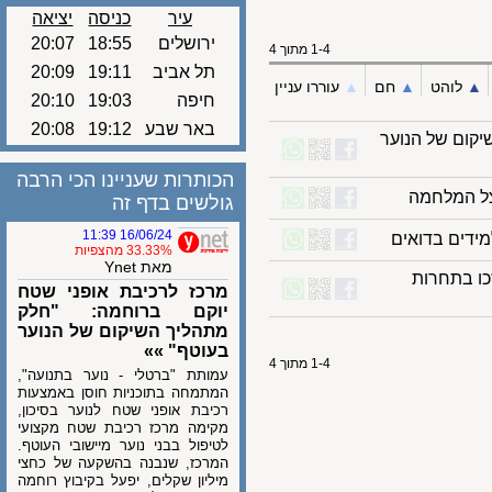
עיר
כניסה
יציאה
ירושלים
18:55
20:07
1-4 מתוך 4
תל אביב
19:11
20:09
לוהט
▲︎
חם
▲︎
עוררו עניין
חיפה
19:03
20:10
באר שבע
19:12
20:08
ם של הנוער
הכותרות שעניינו הכי הרבה
 המלחמה
גולשים בדף זה
16/06/24 11:39
ים בדואים
33.33% מהצפיות
מאת Ynet
 בתחרות
מרכז לרכיבת אופני שטח
יוקם ברוחמה: "חלק
מתהליך השיקום של הנוער
בעוטף" »»
1-4 מתוך 4
עמותת "ברטלי - נוער בתנועה",
המתמחה בתוכניות חוסן באמצעות
רכיבת אופני שטח לנוער בסיכון,
מקימה מרכז רכיבת שטח מקצועי
לטיפול בבני נוער מיישובי העוטף.
המרכז, שנבנה בהשקעה של כחצי
מיליון שקלים, יפעל בקיבוץ רוחמה