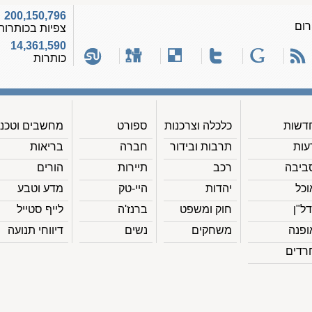
200,150,796
רום
צפיות בכותרות
14,361,590
כותרות
דשות
כלכלה וצרכנות
ספורט
מחשבים וטכנ'
עות
תרבות ובידור
חברה
בריאות
ביבה
רכב
תיירות
הורים
וכל
יהדות
היי-טק
מדע וטבע
דל"ן
חוק ומשפט
ברנז'ה
לייף סטייל
ופנה
משחקים
נשים
דיווחי תנועה
רדים