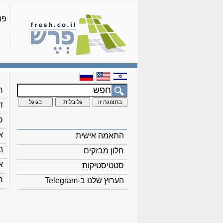
פו
ח
ד
ס
א
התאמה אישית
נ
חלון מבזקים
א
סטטיסטיקות
ח
הערוץ שלנו ב-Telegram