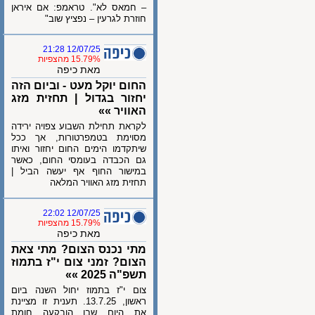
– חמאס לא". טראמפ: אם איראן
חוזרת לגרעין – נפציץ שוב"
12/07/25 21:28
15.79% מהצפיות
מאת כיפה
החום יוקל מעט - וביום הזה
יחזור בגדול | תחזית מזג
האוויר »»
לקראת תחילת השבוע צפויה ירידה
מסוימת בטמפרטורות, אך ככל
שיתקדמו הימים החום יחזור ואיתו
גם הכבדה בעומסי החום, כאשר
במישור החוף אף יעשה הביל |
תחזית מזג האוויר המלאה
12/07/25 22:02
15.79% מהצפיות
מאת כיפה
מתי נכנס הצום? מתי צאת
הצום? זמני צום י"ז בתמוז
תשפ"ה 2025 »»
צום י"ז בתמוז יחול השנה ביום
ראשון, 13.7.25. תענית זו מציינת
את היום שבו הובקעה חומת