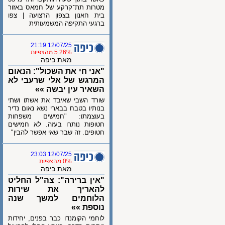
מטרות תת־קרקע של חמאס באזור
בית חאנון בצפון הרצועה | צפו
ברגעי התקיפה המשמעותית
12/07/25 21:19
5.26% מהצפיות
מאת כיפה
"אני חי את השכול": הנאום
המרגש של אלי שרעבי לא
השאיר עין יבשה »»
שורד השבי שאיבד את אשתו ושתי
בנותיו בטבח בבארי נשא נאום נדיר
בעוצמתו: "חמישים משפחות
חטופות נותרו בעזה. לא חמישים
חטופים. זה שבר שאי אפשר להבין"
12/07/25 23:03
0% מהצפיות
מאת כיפה
"אין ברירה": צה"ל החליט
להאריך את שירות
הלוחמים למשך שנה
נוספת »»
לוחמי הקומנדו כבר בפנים, יחידות