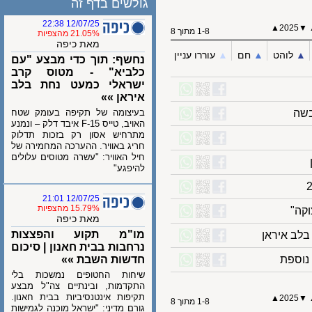
גולשים בדף זה
12/07/25 22:38
▲
202
1-8 מתוך 8
21.05% מהצפיות
מאת כיפה
לוהט
▲︎
חם
▲︎
עוררו עניין
נחשף: תוך כדי מבצע "עם
כלביא" - מטוס קרב
ישראלי כמעט נחת בלב
איראן »»
בעיצומה של תקיפה בעומק שטח
האויב, טייס F-15 איבד דלק – ונמנע
מתרחיש אסון רק בזכות תדלוק
חריג באוויר. ההערכה המחמירה של
חיל האוויר: "עשרה מטוסים עלולים
להיפגע"
12/07/25 21:01
15.79% מהצפיות
"
מאת כיפה
מו"מ תקוע והפצצות
 איראן
נרחבות בבית חאנון | סיכום
ספת
חדשות השבת »»
שיחות החטופים נמשכות בלי
התקדמות, ובינתיים צה"ל מבצע
תקיפות אינטנסיביות בבית חאנון.
▲
202
1-8 מתוך 8
גורם מדיני: "ישראל מוכנה לגמישות