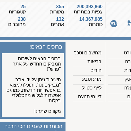
25
355
200,393,860
צפיות בכותרות
מקורות
קטגוריות
238
132
14,367,985
כותרות
אתרים
מחוברים
ברוכים הבאים!
מחשבים וטכנ'
ברוכים הבאים לשירות
בריאות
המבזקים החדש של אתר
"פרש"!
הורים
מדע וטבע
השירות ניתן על ידי אתר
"מבזקים.נט", ותוכלו למצוא
לייף סטייל
בו אפשרויות חדשות, כמו גם
אפשרות לגלוש מהסלולרי
דיווחי תנועה
בקלות.
מקווים שתהנו!
הכותרות שעניינו הכי הרבה