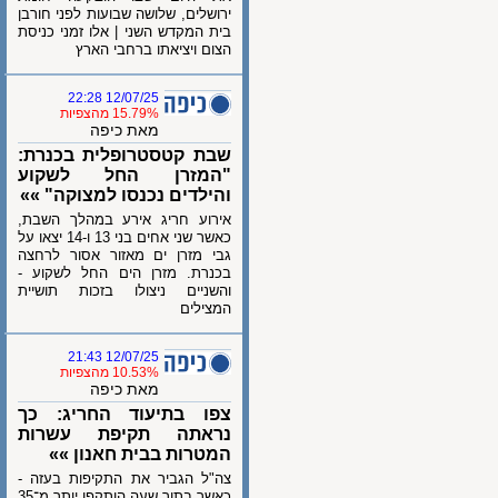
ירושלים, שלושה שבועות לפני חורבן
בית המקדש השני | אלו זמני כניסת
הצום ויציאתו ברחבי הארץ
12/07/25 22:28
15.79% מהצפיות
מאת כיפה
שבת קטסטרופלית בכנרת:
"המזרן החל לשקוע
והילדים נכנסו למצוקה" »»
אירוע חריג אירע במהלך השבת,
כאשר שני אחים בני 13 ו-14 יצאו על
גבי מזרן ים מאזור אסור לרחצה
בכנרת. מזרן הים החל לשקוע -
והשניים ניצולו בזכות תושיית
המצילים
12/07/25 21:43
10.53% מהצפיות
מאת כיפה
צפו בתיעוד החריג: כך
נראתה תקיפת עשרות
המטרות בבית חאנון »»
צה"ל הגביר את התקיפות בעזה -
כאשר בתוך שעה הותקפו יותר מ־35