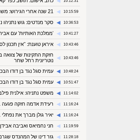
◀︎
כתב אישום: תושב כפר קא
10:12:31
◀︎
21 שנה אחרי הגירוש: משה שוסטר חזר להסיע את ילדי שא-נור
10:15:59
◀︎
סקר מנדטים: גוש נתניהו 
10:36:53
◀︎
'ממלכת האותיות' עם אביה
10:41:27
◀︎
איראן טוענת: "אין תכנון 
10:43:46
חזקת התקינות של צוואה בפנ
◀︎
10:43:46
נוטריונית רחל שחר
◀︎
עמית סגל נגד בן דודו הבכ
10:48:24
◀︎
עמית סגל נגד בן דודו הבכ
10:51:47
◀︎
משפט נתניהו: אילנית פילב
11:14:02
◀︎
רעידת אדמה חזקה פגעה בי
11:16:24
◀︎
יאיר גולן מברך את נפתלי 
11:16:24
◀︎
חני נחמיאס ואביבה אבידן 
11:19:59
◀︎
גזר דינו של המהנדס שגרם למוו
11:28:18