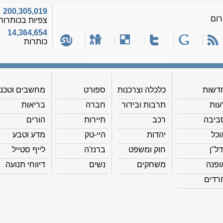
200,305,019
רום
צפיות בכותרות
14,364,654
כותרות
דשות
כלכלה וצרכנות
ספורט
מחשבים וטכנ'
עות
תרבות ובידור
חברה
בריאות
ביבה
רכב
תיירות
הורים
וכל
יהדות
היי-טק
מדע וטבע
דל"ן
חוק ומשפט
ברנז'ה
לייף סטייל
ופנה
משחקים
נשים
דיווחי תנועה
רדים