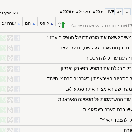
LIVE
»»
»
▼
20
▲
▼
אפריל
▲
▼
2026▲
1-50 מתוך 123
▲︎
לוהט
▲︎
חם
▲︎
עוררו עניי
"ו
(ערב יום הזיכרון לחללי מערכות ישראל)
נמשיך לשאת את מורשתם של הנופלים עמנו"
נה בן התשע נפצע קשה, הבעל נעצר
דיה עם עוד לילה היסטורי
רל מבטלת את המופע בפארק הירקון
הספינה האיראנית | בארה"ב פרסמו תיעוד
 משה שפירא מצייר את הגעגוע לענר
יעוד ההשתלטות על הספינה האיראנית
 שעוררה סערה בינלאומית
ו להצטרף אליי"
ורח