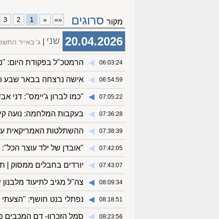
סרוגים
3
2
1
«
««
מקור
20.04.2026
שני
ג' באייר התשפ
◀︎
הרמטכ"ל בפקודת היום: "
06:03:24
◀︎
אישה נרצחה בבאר שבע וב
06:54:59
◀︎
"כמו לברון ג'יימס": דני אב
07:05:22
◀︎
בעקבות המלחמה: נועה קי
07:36:28
◀︎
ההשתלטות האמריקאית על 
07:38:39
◀︎
"אובדן של ילד עוצר הכל":
07:42:05
◀︎
יורדים בחבלים ממסוק | ת
07:43:07
◀︎
צה"ל מגיב לתיעוד מלבנון
08:09:34
◀︎
נפתלי בנט חושף: "הצעתי ל
08:18:51
◀︎
סמל הזכרון- דם המכבים פ
08:23:56