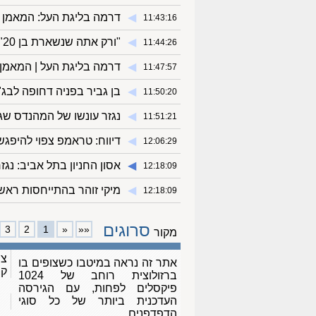
◀︎
דרמה בליגת העל: המאמן 
11:43:16
◀︎
"ורק אתה שנשארת בן 20": אדיר גץ בשיר ליום הזיכרון
11:44:26
◀︎
דרמה בליגת העל | המאמן 
11:47:57
◀︎
בן גביר בפניה דחופה לבג"
11:50:20
◀︎
נגזר עונשו של המהנדס שגרם ל
11:51:21
◀︎
דיווח: טראמפ צפוי להיפגש
12:06:29
◀︎
אסון החניון בתל אביב: נגזר
12:18:09
◀︎
מיקי זוהר בהתייחסות רא
12:18:09
סרוגים
3
2
1
«
««
מקור
צו
אתר זה נראה במיטבו כשצופים בו
ק
ברזולוצית רוחב של 1024
פיקסלים לפחות, עם הגירסה
העדכנית ביותר של כל סוגי
הדפדפנים