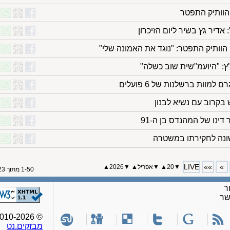
הוותיק התפטר
הוותיק התפטר: "נוגד את האמונה שלי"
ץ: "היועמ"שית שוב כשלה"
מוות ברשלנות של 6 פועלים
 בקרוב עם נשיא לבנון
 דינו של המהנדס בן ה-91
שונה לחקירתו במשטרה
LIVE
»»
»
▼
20
▲
▼
אפריל
▲
▼
2026▲
1-50 מתוך 123
ר
שר
© 2010-2026, כל הזכויות שמורות לאתר
מבזקים.נט