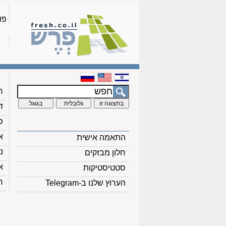
פו
ח
ד
ס
א
התאמה אישית
נ
חלון מבזקים
א
סטטיסטיקות
ח
הערוץ שלנו ב-Telegram