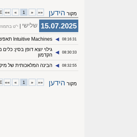
הידען
E
»»
»
1
«
««
מקור
15.07.2025
שלישי
י"ט בתמוז
◀︎
Intuitive Machines תאפשר ייצור שבבים בחלל והחזרתם – בעזרת Space Forge
08:16:31
◀︎
08:30:33
הקדמון
◀︎
הבינה המלאכותית של מיק
08:32:55
הידען
E
»»
»
1
«
««
מקור