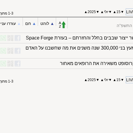
LIV
▼
15
▲
▼
יולי
▲
▼
2025
▲
1-3 מתוך 3
▲︎
לוהט
▲︎
חם
▲︎
עוררו עניי
 התשפ"ה
גילוי יוצא דופן בסין: כלים מעץ בני 300,000 שנה משנים את מה שחשבנו על האדם
רוסופט משאירה את הרופאים מאחור
LIV
▼
15
▲
▼
יולי
▲
▼
2025
▲
1-3 מתוך 3