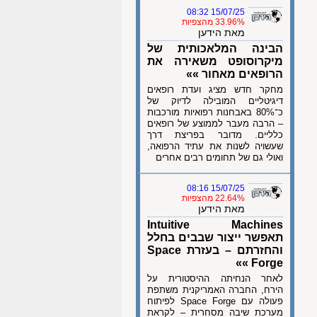
15/07/25 08:32
33.96% מהצפיות
מאת הידען
הבינה המלאכותית של
מיקרוסופט משאירה את
הרופאים מאחור »»
מחקר חדש מציג ועדת רופאים
דיגיטליים המובילה לדיוק של
כ־80% באבחנות רפואיות מורכבות
– הרבה מעבר לממוצע של רופאים
כלליים. מדובר בפריצת דרך
שעשויה לשנות את עתיד הרפואה,
ואולי גם של תחומים רבים אחרים
15/07/25 08:16
22.64% מהצפיות
מאת הידען
Intuitive Machines
תאפשר ייצור שבבים בחלל
והחזרתם – בעזרת Space
Forge »»
לאחר הנחיתה ההיסטורית על
הירח, החברה האמריקנית משתפת
פעולה עם Space Forge לפיתוח
מערכת שיבה מסחרית – לקראת