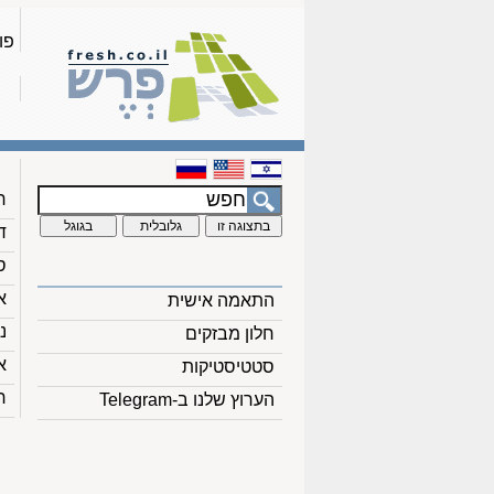
פו
ח
ד
ס
א
התאמה אישית
נ
חלון מבזקים
א
סטטיסטיקות
ח
הערוץ שלנו ב-Telegram