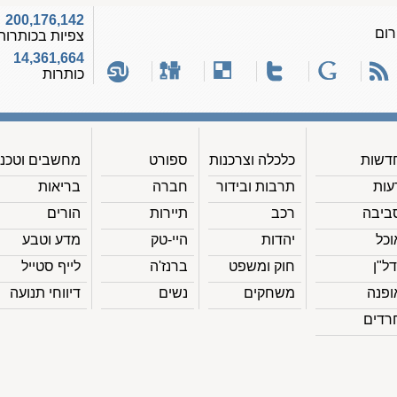
200,176,142
רום
צפיות בכותרות
14,361,664
כותרות
דשות
כלכלה וצרכנות
ספורט
מחשבים וטכנ'
עות
תרבות ובידור
חברה
בריאות
ביבה
רכב
תיירות
הורים
וכל
יהדות
היי-טק
מדע וטבע
דל"ן
חוק ומשפט
ברנז'ה
לייף סטייל
ופנה
משחקים
נשים
דיווחי תנועה
רדים