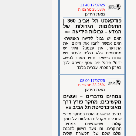
17/07/25 11:40
25.58% מהצפיות
מאת הידען
פודקאסט תל אביב 360 |
התעלומות הגדולות של
המדע – גבולות הידיעה »»
האם יש גבול לידיעה האנושית?
האם אפשר להבין את היקום, את
התודעה, את עצמנו? ואולי יש
מחסומים שלא נצליח לעבור ויש
סודות שיישארו תמיד מעבר להישג
ידינו? פרופ' יניב אסף יתייחס לכך
בפרק הנוכחי. עברית בלבד
17/07/25 08:00
23.26% מהצפיות
מאת הידען
צמחים מדברים – ועשים
מקשיבים: מחקר פורץ דרך
מאוניברסיטת תל אביב »»
בפעם הראשונה הוכח במחקר מדעי
שחרקים מקבלים החלטות על סמך
קולות שמשמיעים צמחים.
החוקרים: זהו צעד ראשון להבנת
עולם שלם של תקשורת קולית