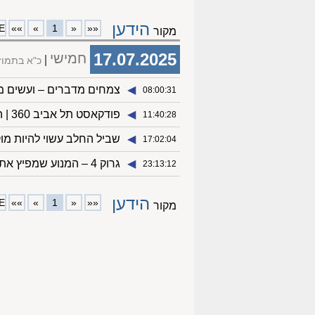
הידען
E
»»
»
1
«
««
מקור
17.07.2025
חמישי
כ"א בתמו
◀︎
צמחים מדברים – ועשים מ
08:00:31
◀︎
פודקאסט תל אביב 360 | התעלומות הגדולות של המדע – גבולות הידיעה
11:40:28
◀︎
שביל החלב עשוי להיות מו
17:02:04
◀︎
גרוק 4 – המנוע שמפיץ את דעותיו של אילון מאסק במסווה של "חיפוש אחר האמת"
23:13:12
הידען
E
»»
»
1
«
««
מקור