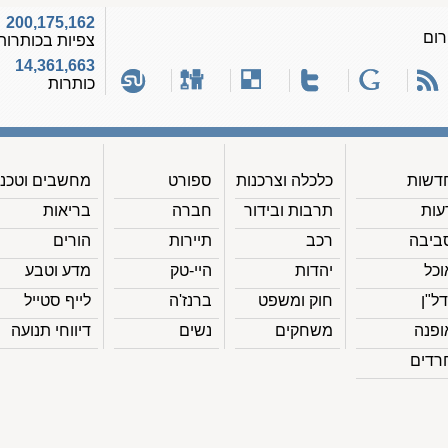
200,175,162
רום
צפיות בכותרות
14,361,663
כותרות
דשות
כלכלה וצרכנות
ספורט
מחשבים וטכנ'
עות
תרבות ובידור
חברה
בריאות
ביבה
רכב
תיירות
הורים
וכל
יהדות
היי-טק
מדע וטבע
דל"ן
חוק ומשפט
ברנז'ה
לייף סטייל
ופנה
משחקים
נשים
דיווחי תנועה
רדים