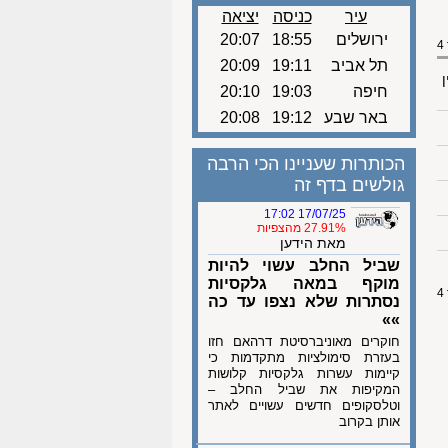
עיר
כניסה
יציאה
ירושלים
18:55
20:07
תל אביב
19:11
20:09
ן
חיפה
19:03
20:10
באר שבע
19:12
20:08
הכותרות שעניינו הכי הרבה
גולשים בדף זה
17/07/25 17:02
27.91% מהצפיות
מאת הידען
שביל החלב עשוי להיות
מוקף במאה גלקסיות
נסתרות שלא נצפו עד כה
»»
חוקרים מאוניברסיטת דרהאם חזו
בעזרת סימולציות מתקדמות כי
קיימות עשרות גלקסיות קלושות
המקיפות את שביל החלב –
וטלסקופים חדשים עשויים לאתר
אותן בקרוב