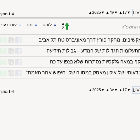
LIV
▼
17
▲
▼
יולי
▲
▼
2025
▲
1-4 מתוך 4
▲︎
לוהט
▲︎
חם
▲︎
עוררו עניי
ז התשפ"ה
קשיבים: מחקר פורץ דרך מאוניברסיטת תל אביב
קף במאה גלקסיות נסתרות שלא נצפו עד כה
LIV
▼
17
▲
▼
יולי
▲
▼
2025
▲
1-4 מתוך 4