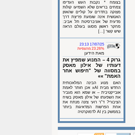
בצומח * נקבות העש העדיפו
צמחים בריאים שלא השמיעו קולות
מצוקה בתדרים על קוליים שהאוזן
האנושית אינה שומעת פריצת דרך
מדעית של אוניברסיטת תל אביב:
מחקר ראשון מסוגו בעולם הראה
שיש קשר […]
17/07/25 23:13
23.26% מהצפיות
מאת הידען
גרוק 4 – המנוע שמפיץ את
דעותיו של אילון מאסק
במסווה של "חיפוש אחר
האמת" »»
האם מנוע הבינה המלאכותית
החדש מבית xAI אכן חותר לאמת
אובייקטיבית – או שמא הוא מגביר
את השפעתו של אילון מאסק בשיח
הציבורי? ד"ר רועי צזנה מנתח את
אחת הפרשות המדאיגות ביותר
בממשק בין AI לדמוקרטיה