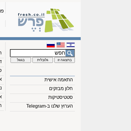
פו
ח
ד
ס
א
התאמה אישית
נ
חלון מבזקים
א
סטטיסטיקות
ח
הערוץ שלנו ב-Telegram