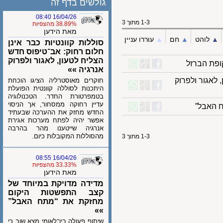
גולשים בדף זה
16/04/26 08:40
1-3 מתוך 3
38.89% מהצפיות
מאת הידען
לוהט
▲︎
חם
▲︎
עוררו עניין
סוללות קוונטיות כבר אינן
חלום רחוק: אב־טיפוס חדש
הצליח לטעון, לאגור ולפרוק
ת הברזל
אנרגיה »»
גור ולפרוק
חוקרים מאוסטרליה הציגו הוכחת
היתכנות לסוללה קוונטית הפועלת
בטמפרטורת החדר. הטכנולוגיה
עדיין רחוקה ממסחור, אך הניסוי
אבל”
החדש מחזק את ההערכה שבעתיד
אפשר יהיה לפתח מערכות אגירת
אנרגיה שייטענו מהר בהרבה
מהסוללות המקובלות כיום.
1-3 מתוך 3
16/04/26 08:55
33.33% מהצפיות
מאת הידען
מדידה מדויקת במיוחד של
קצב התפשטות היקום
מחזקת את “מתח האבל”
»»
שיתוף פעולה בין־לאומי מצא שוב כי