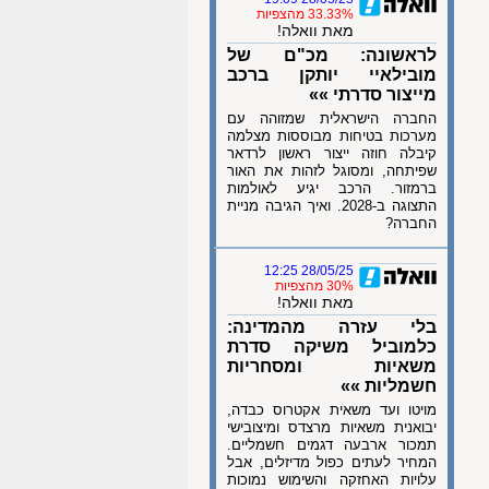
33.33% מהצפיות
מאת וואלה!
לראשונה: מכ"ם של
מובילאיי יותקן ברכב
מייצור סדרתי »»
החברה הישראלית שמזוהה עם
מערכות בטיחות מבוססות מצלמה
קיבלה חוזה ייצור ראשון לרדאר
שפיתחה, ומסוגל לזהות את האור
ברמזור. הרכב יגיע לאולמות
התצוגה ב-2028. ואיך הגיבה מניית
החברה?
28/05/25 12:25
30% מהצפיות
מאת וואלה!
בלי עזרה מהמדינה:
כלמוביל משיקה סדרת
משאיות ומסחריות
חשמליות »»
מויטו ועד משאית אקטרוס כבדה,
יבואנית משאיות מרצדס ומיצובישי
תמכור ארבעה דגמים חשמליים.
המחיר לעתים כפול מדיזלים, אבל
עלויות האחזקה והשימוש נמוכות