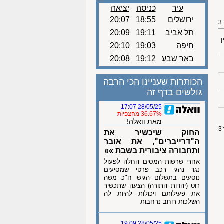
עיר
כניסה
יציאה
ירושלים
18:55
20:07
תל אביב
19:11
20:09
ן
חיפה
19:03
20:10
באר שבע
19:12
20:08
הכותרות שעניינו הכי הרבה
גולשים בדף זה
28/05/25 17:07
36.67% מהצפיות
מאת וואלה!
החוק שיכשיר את
ה"דרייברים", את אובר
ותחבורה ציבורית בשבת »»
אחרי שרשות המסים החלה לפעול
נגד נהגי רכב פרטי שמסיעים
נוסעים בתשלום הגיש ח"כ משה
רוט (יהדות התורה) הצעה שתכשיר
את פעילותם ויכולות להיות לה
השלכות רוחב נרחבות
28/05/25 19:09