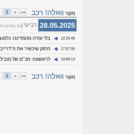
וואלה! רכב
»
1
«
««
מקור
28.05.2025
רביעי
א' בסיוון 
◀︎
בלי עזרה מהמדינה: כלמו
12:25:40
◀︎
החוק שיכשיר את ה"דרייב
17:07:50
◀︎
לראשונה: מכ"ם של מובילאי
19:09:13
וואלה! רכב
»
1
«
««
מקור