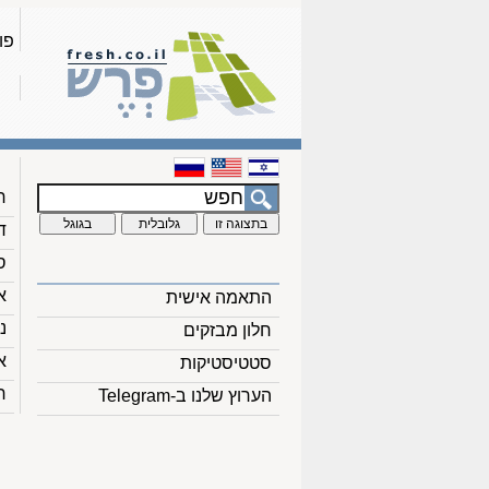
פו
ח
ד
ס
א
התאמה אישית
נ
חלון מבזקים
א
סטטיסטיקות
ח
הערוץ שלנו ב-Telegram