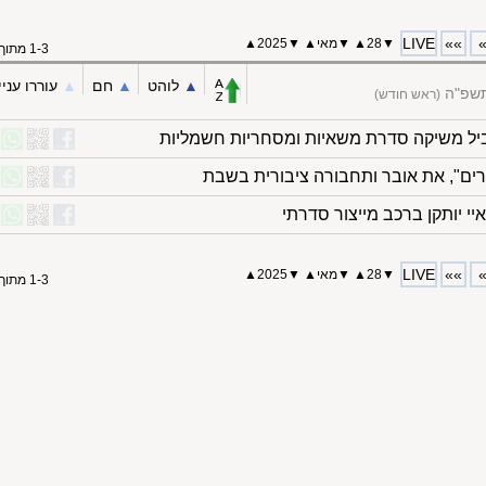
LIVE
»»
▼
28
▲
▼
מאי
▲
▼
2025
▲
1-3 מתוך 3
▲︎
לוהט
▲︎
חם
▲︎
עוררו עניי
התשפ"ה
(ראש חודש)
ביל משיקה סדרת משאיות ומסחריות חשמליות
רים", את אובר ותחבורה ציבורית בשבת
י יותקן ברכב מייצור סדרתי
LIVE
»»
▼
28
▲
▼
מאי
▲
▼
2025
▲
1-3 מתוך 3