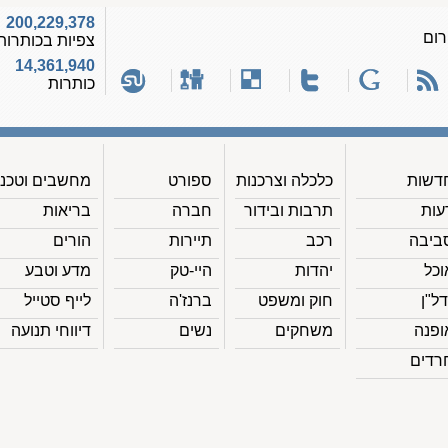
200,229,378
רום
צפיות בכותרות
14,361,940
כותרות
דשות
כלכלה וצרכנות
ספורט
מחשבים וטכנ'
עות
תרבות ובידור
חברה
בריאות
ביבה
רכב
תיירות
הורים
וכל
יהדות
היי-טק
מדע וטבע
דל"ן
חוק ומשפט
ברנז'ה
לייף סטייל
ופנה
משחקים
נשים
דיווחי תנועה
רדים