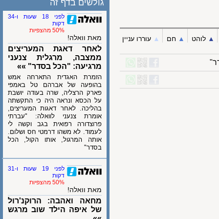
גולשים בדף זה
לפני 18 שעות ו-34
דקות
50% מהצפיות
מאת וואלה!
לוהט
▲︎
חם
▲︎
עוררו עניין
לאחר דאגת המעריצים
ממצבה, מרגלית צנעני
מרגיעה: "הכל בסדר" »»
הזמרת האגדית התארחה אמש
בהופעה של אברהם טל באמפי
פארק הרצליה, שרה בעודה יושבת
על הכסא ונראה היה כי התקשתה
בהליכה. לאחר דאגות המעריצים,
אומרת צנעני לוואלה: "עברתי
פרוצדורה רפואית בגב וקשה לי
לעמוד. לא משהו דרמטי חס ושלום.
אותה המרגול, אותו הקול, הכל
בסדר"
לפני 19 שעות ו-31
דקות
50% מהצפיות
מאת וואלה!
מחאה ואהבה: הרוקנ'רול
של איפה הילד שוב מרגש
»»