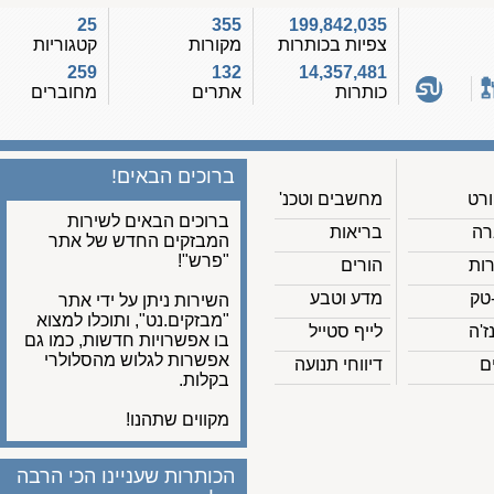
25
355
199,842,035
צפיות בכותרות
מקורות
קטגוריות
259
132
14,357,481
כותרות
אתרים
מחוברים
ברוכים הבאים!
מחשבים וטכנ'
ברוכים הבאים לשירות
בריאות
המבזקים החדש של אתר
"פרש"!
הורים
מדע וטבע
השירות ניתן על ידי אתר
"מבזקים.נט", ותוכלו למצוא
לייף סטייל
בו אפשרויות חדשות, כמו גם
אפשרות לגלוש מהסלולרי
דיווחי תנועה
בקלות.
מקווים שתהנו!
הכותרות שעניינו הכי הרבה