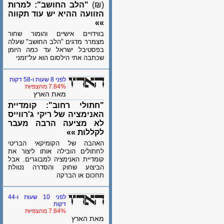
(₪)
"הלב החושב": למרות
הזוועה ההיא יש עוד תקווה
»»
בווידויים אישיים והומור שחור
מצמרר מדגים "הלב החושב" שעלה
בפסטיבל ישראל עד כמה היומן
שכתבה אתי הילסום הוא על־זמני
לפני 8 שעות ו-58 דקות
7.84% מהצפיות
מאת הארץ
"חתולי רחוב": קומדיית
האנימציה של ריקי ג'רווייס
לא מציעה הרבה מעבר
לקללות »»
האהבה של הקומיקאי הבריטי
לחתולים הובילה אותו ליצור את
קומדיית האנימציה למבוגרים. אבל
הביצוע שחוק והסדרה נטולת
תחכום או הברקה
לפני 10 שעות ו-44
דקות
7.84% מהצפיות
מאת הארץ