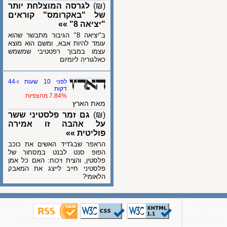
(₪)
לגרסה המוצלחת יותר
של "באקרומס" קוראים
"יציאה 8" »»
ב"יציאה 8" הגיבור מתבשר שהוא
עומד להיות אבא, ומשם הוא מוצא
עצמו במבוך רפטטיבי שמשמש
כאלגוריה ליומיום
לפני 10 שעות ו-44
דקות
7.84% מהצפיות
מאת הארץ
(₪)
גם זמר פלסטיני ששר
על אהבה זו אמירה
פוליטית »»
הראפר שבג'דיד האשים את כוכב
הפופ סנט לבנט במסחור של
פלסטין, והצית ויכוח: האם כל אמן
פלסטיני חייב לייצג את המאבק
הלאומי?