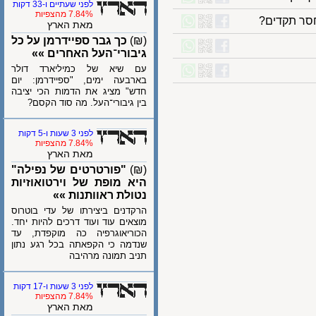
לפני שעתיים ו-33 דקות
7.84% מהצפיות
ר תקדים?
מאת הארץ
(₪)
כך גבר ספיידרמן על כל
גיבורי־העל האחרים »»
עם שיא של כמיליארד דולר
בארבעה ימים, "ספיידרמן: יום
חדש" מציג את הדמות הכי יציבה
בין גיבורי־העל. מה סוד הקסם?
לפני 3 שעות ו-5 דקות
7.84% מהצפיות
מאת הארץ
(₪)
"פורטרטים של נפילה"
היא מופת של וירטואוזיות
נטולת ראוותנות »»
הרקדנים ביצירתו של עדי בוטרוס
מוצאים עוד ועוד דרכים להיות יחד.
הכוריאוגרפיה כה מוקפדת, עד
שנדמה כי הקפאתה בכל רגע נתון
תניב תמונה מרהיבה
לפני 3 שעות ו-17 דקות
7.84% מהצפיות
מאת הארץ