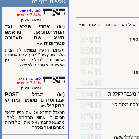
גולשים בדף זה
לפני 45 דקות
7.84% מהצפיות
מאת הארץ
לוהט
▲︎
חם
▲︎
עוררו עניין
(₪)
אחרי שיצא נגד
הסמיתסוניאן, טראמפ
מציג שם תערוכה
ת
פטריוטית »»
תערוכה חדשה במוזיאון ליד הבית
הלבן מבקשת "להפוך את האמנויות
החזותיות לגדולות שוב". בין
המציגים: מקורבים לממשל
לפני שעה ודקה
7.84% מהצפיות
מאת הארץ
מעבר לקללות
(₪)
מגדל POST
שברוטרדם משמר ומחדש
ו מספיק?
במקביל »»
המגדל הנקרא על שם בניין הדואר
ההיסטורי שהוא מתרומם לצידו,
מתנשא לגובה 43 קומות ויכיל דירות
מגורים ואזור מסחרי