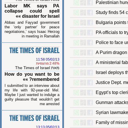
Palestinian h
Labor MK says PA
collapse could spell
Study finds 5
disaster for Israel »»
Bulgaria poi
Abbas and Fayyad government
the ‘only partner’ for peace
negotiations,’ says Isaac Herzog
PA officials 
in meeting in Ramallah
Police to fa
A Purim drago
05/02/13 11:58
A ministerial 
2.48% מהצפיות
מאת The Times of Israel
Israel deploy
How do you want to be
remembered? »»
Justice Dept
I submitted to an interview about
my life with 92-year-old Mel.
Egypt’s top c
Maybe I just wanted to indulge a
guilty pleasure that wouldn’t get
Gunman attac
me arrested
Syrian lawmak
Family of mis
05/02/13 13:13