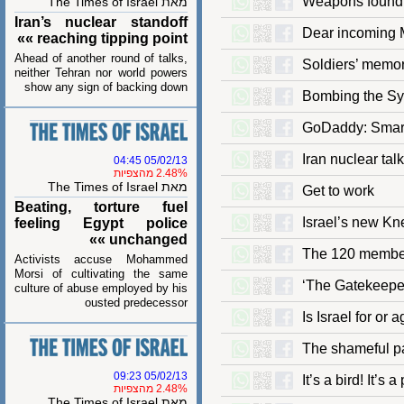
Weapons foun
מאת The Times of Israel
Iran’s nuclear standoff
Dear incomin
reaching tipping point »»
Ahead of another round of talks,
Soldiers’ mem
neither Tehran nor world powers
show any sign of backing down
Bombing the 
GoDaddy: Sm
Iran nuclear 
05/02/13 04:45
2.48% מהצפיות
מאת The Times of Israel
Get to work
Beating, torture fuel
Israel’s new
feeling Egypt police
unchanged »»
The 120 memb
Activists accuse Mohammed
Morsi of cultivating the same
‘The Gatekee
culture of abuse employed by his
ousted predecessor
Is Israel for
The shameful
05/02/13 09:23
It’s a bird! I
2.48% מהצפיות
מאת The Times of Israel