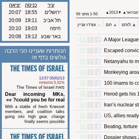
עיר
כניסה
יציאה
20:07
18:55
ירושלים
▲
2013
▼
▲
ואר
1-50 מתוך 56
20:09
19:11
תל אביב
עוררו עניין
▲︎
חם
▲︎
לוהט
20:10
19:03
חיפה
20:08
19:12
באר שבע
A Major Leagu
הכותרות שעניינו הכי הרבה
Escaped convi
גולשים בדף זה
Netanyahu to
Monkeying ar
05/02/13 13:57
3.31% מהצפיות
100 imams t
מאת The Times of Israel
Herod gets h
Dear incoming MKs,
could you be for real? »»
Iran’s nuclea
With a stable of fresh Knesset
members, and coalition talks
US, allies re
going into high gear, change
finally seems possible
Beating, tort
Dossier show