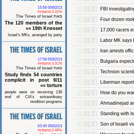
05/02/13 15:50
FBI investig
3.31% מהצפיות
מאת The Times of Israel
Four dozen r
The 120 members of the
19th Knesset »»
17,000 racer
Israel’s MKs, arranged by party
Labor MK says
Iran arrests o
05/02/13 17:50
Bulgaria exp
3.31% מהצפיות
מאת The Times of Israel
Technion sci
Study finds 54 countries
complicit in post 9/11
Liberman repo
torture »»
136 people were on receiving
How do you 
end of CIA’s extraordinary
rendition programs
Ahmadinejad a
Standing with
Son of Israel
05/02/13 03:45
2.48% מהצפיות