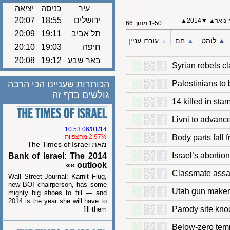
עיר
כניסה
יציאה
20:07
18:55
ירושלים
▲
2014
▼
▲
ר
1-50 מתוך 66
20:09
19:11
תל אביב
עוררו עניין
▲︎
חם
▲︎
לוהט
20:10
19:03
חיפה
20:08
19:12
באר שבע
Syrian rebels
הכותרות שעניינו הכי הרבה
Palestinians t
גולשים בדף זה
14 killed in 
Livni to adva
06/01/14 10:53
2.97% מהצפיות
Body parts fa
מאת The Times of Israel
Israel’s abor
Bank of Israel: The 2014
outlook »»
Classmate as
Wall Street Journal: Karnit Flug,
new BOI chairperson, has some
Utah gun mak
mighty big shoes to fill — and
2014 is the year she will have to
Parody site k
fill them
Below-zero t