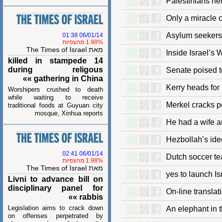
Palestinians 
Only a miracl
Asylum seeker
06/01/14 01:38
1.98% מהצפיות
מאת The Times of Israel
Inside Israe
14 killed in stampede
during religous
Senate poise
gathering in China »»
Kerry heads 
Worshipers crushed to death
while waiting to receive
Merkel cracks
traditional foods at Guyuan city
mosque, Xinhua reports
He had a wif
Hezbollah’s i
06/01/14 02:41
Dutch soccer
1.98% מהצפיות
מאת The Times of Israel
yes to launch
Livni to advance bill on
disciplinary panel for
On-line tran
rabbis »»
Legislation aims to crack down
An elephant 
on offenses perpetrated by