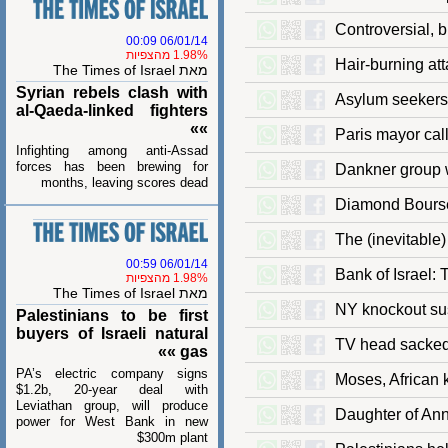
Controversial
06/01/14 00:09
1.98% מהצפיות
Hair-burning 
מאת The Times of Israel
Syrian rebels clash with
Asylum seeker
al-Qaeda-linked fighters
»»
Paris mayor 
Infighting among anti-Assad
forces has been brewing for
Dankner grou
months, leaving scores dead
Diamond Bour
The (inevitab
06/01/14 00:59
Bank of Isra
1.98% מהצפיות
מאת The Times of Israel
NY knockout 
Palestinians to be first
buyers of Israeli natural
TV head sac
gas »»
PA’s electric company signs
Moses, Afric
$1.2b, 20-year deal with
Leviathan group, will produce
Daughter of 
power for West Bank in new
$300m plant