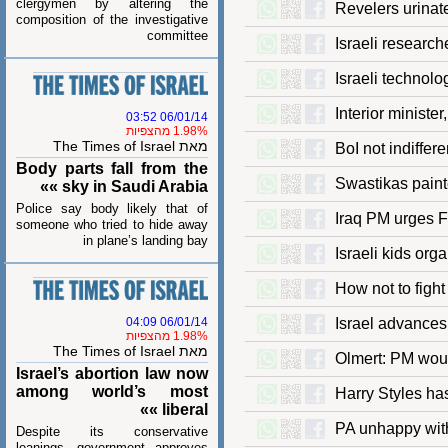
clergymen by altering the
Revelers uri
composition of the investigative
committee
Israeli rese
Israeli techn
Interior mini
06/01/14 03:52
1.98% מהצפיות
מאת The Times of Israel
BoI not indif
Body parts fall from the
Swastikas pai
sky in Saudi Arabia »»
Police say body likely that of
Iraq PM urge
someone who tried to hide away
in plane’s landing bay
Israeli kids 
How not to fi
06/01/14 04:09
Israel advanc
1.98% מהצפיות
מאת The Times of Israel
Olmert: PM wo
Israel’s abortion law now
among world’s most
Harry Styles
liberal »»
PA unhappy w
Despite its conservative
leanings, government approves