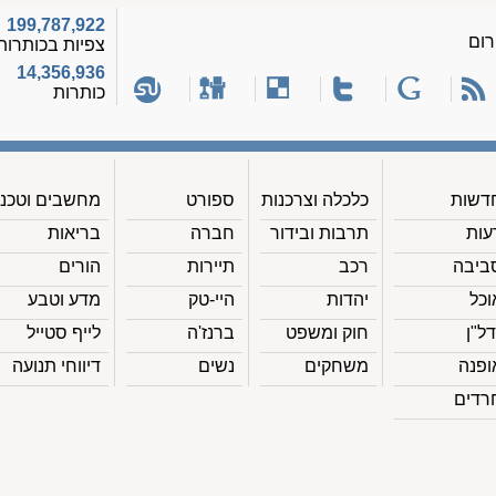
199,787,922
רום
צפיות בכותרות
14,356,936
כותרות
דשות
כלכלה וצרכנות
ספורט
מחשבים וטכנ'
עות
תרבות ובידור
חברה
בריאות
ביבה
רכב
תיירות
הורים
וכל
יהדות
היי-טק
מדע וטבע
דל"ן
חוק ומשפט
ברנז'ה
לייף סטייל
ופנה
משחקים
נשים
דיווחי תנועה
רדים