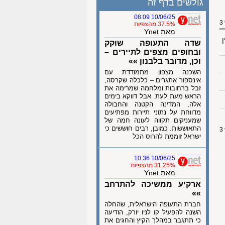
גולשים בדף זה
10/06/25 08:09
37.5% מהצפיות
מאת Ynet
ן
שדה התעופה שוקק
ובחופים מצפים לתיירים –
וכן, מדובר בלבנון »»
השכנה מצפון מתמודדת עם
אינספור אתגרים – כלכלה שקרסה,
זבל ברחובות ומלחמה שמרימה את
הראש מעת לעת. אבל דווקא בימים
אלה, המדינה הקטנה והחבולה
מדווחת על נתוני תיירות מפתיעים
שמעניקים תקווה לעונה חמה של
התאוששות. כמובן, רבים חוששים כי
ישראל זוממת להרוס הכל
10/06/25 10:36
31.25% מהצפיות
מאת Ynet
ארקיע ממשיכה להתרחב
»»
חברת התעופה הישראלית, שהחלה
השנה להפעיל קו לניו יורק, הודיעה
כי תתגבר במהלך הקיץ והחגים את