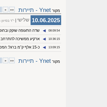
Ynet - תיירות
«
««
מקור
10.06.2025
שלישי
י"ד בסיוון
◀︎
שדה התעופה שוקק ובחופים
08:09:54
◀︎
ארקיע ממשיכה להתרחב
10:36:15
◀︎
כ-15 אלף ק"מ ברגל: המסע המטורף של לוק מבריטניה לווייטנאם
13:09:15
Ynet - תיירות
«
««
מקור