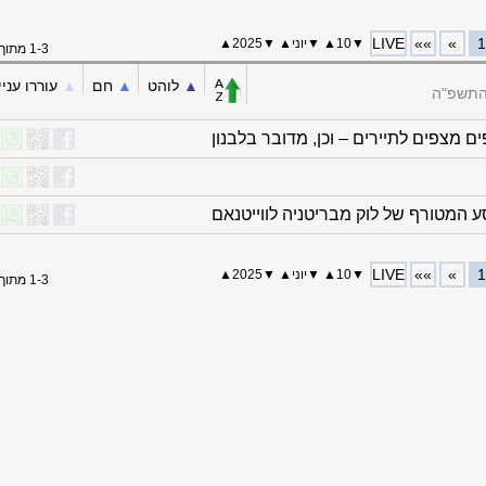
LIVE
»»
»
1
▼
10
▲
▼
יוני
▲
▼
2025
▲
1-3 מתוך 3
▲︎
לוהט
▲︎
חם
▲︎
עוררו עניי
 התשפ"ה
 מצפים לתיירים – וכן, מדובר בלבנון
LIVE
»»
»
1
▼
10
▲
▼
יוני
▲
▼
2025
▲
1-3 מתוך 3