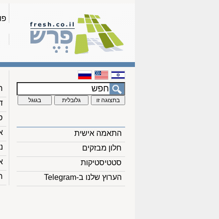
פו
ח
ד
ס
א
התאמה אישית
נ
חלון מבזקים
א
סטטיסטיקות
ח
הערוץ שלנו ב-Telegram