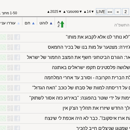
LIVE
»»
»
2
▼
14
▲
▼
ספטמבר
▲
▼
2025▲
1-50 מתוך 71
▲︎
לוהט
▲︎
חם
▲︎
עוררו עניי
 התשפ"ה
"לא נותר לנו אלא לקבוע את מותו"
ג'זירה: מצטער על מות בנו של בכיר החמאס
אר: הגורם הביטחוני חשף את המצב החמור של ישראל
שלושה פלסטינים תקפו ישראלים באתונה
ת הברית הקרובה - וסורב עד אחרי המלחמה
ות על ידי שוטר בהפגנה: "באירוע כזה אסור לשתוק"
ך החדש שיזרז את תהליך הצ'ק אין
 ארז איסקוב!". כבר לא היה אכפת לי שינצח
שמטגן שניצלים חייב להכיר