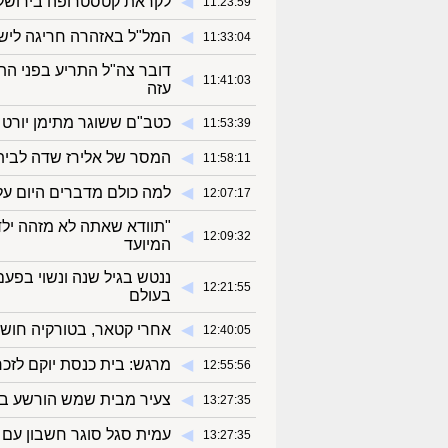
◀︎
לקראת קטסטרופה בירושלים
11:23:59
◀︎
המל"ל באזהרה חריגה ליש
11:33:04
דובר צה"ל התריע בפני הת
◀︎
11:41:03
עזה
◀︎
כטב"ם ששוגר מתימן יורט 
11:53:39
◀︎
המסר של אלירז שדה לביתו
11:58:11
◀︎
למה כולם מדברים היום על 
12:07:17
◀︎
12:09:32
המיועד
◀︎
12:21:55
בעולם
◀︎
אחרי קטאר, בטורקיה חושש
12:40:05
◀︎
מרגש: בית כנסת יוקם לזכר
12:55:56
◀︎
צעיר מבית שמש הורשע במג
13:27:35
◀︎
עמית סגל סוגר חשבון עם ע
13:27:35