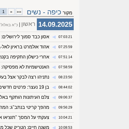
כיפה - נשים
1
«
««
מקור
14.09.2025
ראשון
כ"א באלול
◀︎
אסון כבד סמוך לירושלים: 
07:03:21
◀︎
אהוד אולמרט בראיון לאל-
07:25:59
◀︎
אחרי כישלון התקיפה בקט
07:51:14
◀︎
האנטישמיות לא מפסיקה: 
07:58:59
◀︎
נתניהו רצה לבקר אצל בעל
08:23:50
◀︎
בן 19 נעצר: פרטים חדשים על דריסתה למוות של סבתו של כוכב "האח הגדול"
08:44:02
◀︎
צלם העיתונות הותקף באלימ
09:06:37
◀︎
מהפך קריטי בנתב"ג: המהל
09:56:29
◀︎
צעקתי על המסך "תוציאו את
10:04:21
◀︎
משנה חיים: הטריק שכל מי 
10:08:53