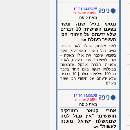
14/09/25 12:21
2.05% מהצפיות
מאת כיפה
ננטש בגיל שנה ונשוי
בפעם השישית: 10 דברים
שלא ידעתם על היהודי הכי
העשיר בעולם »»
לארי אליסון, שנולד לאם יהודייה
וטייס חיל האוויר האמריקני, עקף
בשבוע שעבר את אילון מאסק -
והפך לאיש הכי עשיר בעולם, לאחר
שמניית חברת אורקל שנמצאת
בבעלותו זינקה ביום אחד בלבד
בכ-100 מיליארד דולר | 10 דברים
שלא ידעתם על היהודי הכי עשיר
בעולם
14/09/25 12:40
2.05% מהצפיות
מאת כיפה
אחרי קטאר, בטורקיה
חוששים: "אין גבול למה
שממשלת ישראל מוכנה
לעשות" »»