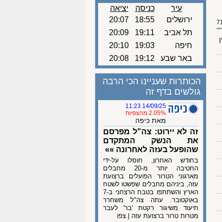
עיר
כניסה
יציאה
ירושלים
18:55
20:07
תל אביב
19:11
20:09
ן
חיפה
19:03
20:10
באר שבע
19:12
20:08
הכותרות שעניינו הכי הרבה
גולשים בדף זה
14/09/25 11:23
2.05% מהצפיות
מאת כיפה
זה לא יירוט: צה"ל מפרסם
את הנשק המתקדם
שהופעל בעזה לאחרונה »»
בחודש האחרון, חוסלו על-ידי
החטיבה יותר מ-20 מחבלים
מארגוני הטרור הפועלים ברצועת
עזה, ביניהם מחבלים שפשטו לשטח
הארץ והשתתפו בטבח הרצחני ב-7
באוקטובר. עתה צה"ל משחרר
תיעוד משיגור רקטת 'בר' לעבר
מטרות טרור ברצועת עזה | צפו