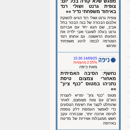
מפגש שלא קורה בכל יום:
צופית גרנט ושולי רנד
באיחוד משפחתי נדיר »»
צופית גרנט ושולי רנד הגיעו להשקת
אלבום הבכורה של בנה הבכור בתל
אביב, שם חגגו יחד עם אברהם
גרנט בעלה לשעבר ואבי ילדיה את
הופעתו הראשונה. גם אחותו רומי
הצטרפה לבמה לרגע משפחתי
ומרגש
14/09/25 15:30
2.05% מהצפיות
מאת כיפה
נחשף: הסיבה האמיתית
מאחורי צמצום טיסת
נתניהו במטוס "כנף ציון"
»»
מטוס "כנף ציון" ימריא לעצרת
האו"ם עם צוות מצומצם, לאחר
שהוחלט לקצר את רשימת הנוסעים
כדי לאפשר העמסת דלק נוספת
לטיסה ארוכה יותר, שנבחרה עקב
חשש ממגבלות אוויריות של מדינות
באירופה