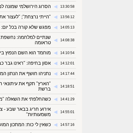
◀︎
הסרוג הירושלמי שמונה למ
13:30:58
◀︎
"הייתי נרצחת"; "לעצור א
13:56:12
◀︎
מפגש שלא קורה בכל יום: צ
14:05:13
שנתיים למלחמה: נחשפת כמ
◀︎
14:08:38
טראומה
◀︎
מוחמד הוא השם הנפוץ ביות
14:10:54
◀︎
אסון בחיפה: "ראינו גבר כבן 35 שוכב כשהוא מעורפל הכרה ולצידו הקורקינט
14:12:01
◀︎
נתניהו חושף את הנתון המ
14:17:44
"הארץ" תקף את עיתונאי 
◀︎
14:18:51
ברשת
◀︎
כשהחלפתי את השאלה "מה 
14:41:29
אירוע חריג בבאר שבע - צ
◀︎
14:55:01
משמעותיות"
◀︎
כשאין לי כוח: המתכון המו
14:57:16