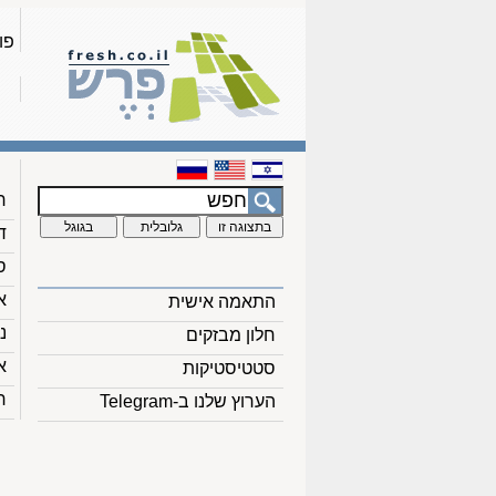
פו
ח
ד
ס
א
התאמה אישית
נ
חלון מבזקים
א
סטטיסטיקות
ח
הערוץ שלנו ב-Telegram