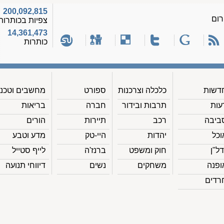
200,092,815
רום
צפיות בכותרות
14,361,473
כותרות
דשות
כלכלה וצרכנות
ספורט
מחשבים וטכנ'
עות
תרבות ובידור
חברה
בריאות
ביבה
רכב
תיירות
הורים
וכל
יהדות
היי-טק
מדע וטבע
דל"ן
חוק ומשפט
ברנז'ה
לייף סטייל
ופנה
משחקים
נשים
דיווחי תנועה
רדים