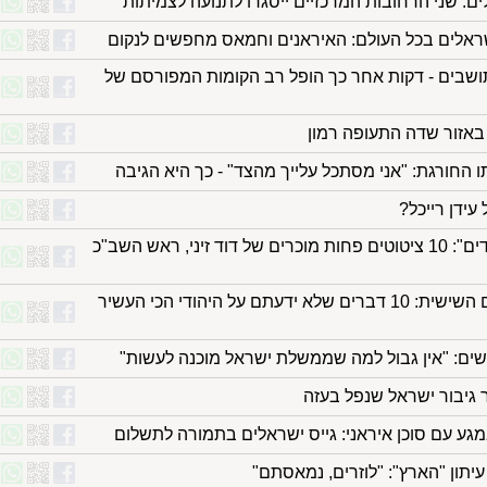
: שני הרחובות המרכזיים ייסגרו לתנועה לצמיתות
ראלים בכל העולם: האיראנים וחמאס מחפשים לנקום
ושבים - דקות אחר כך הופל רב הקומות המפורסם של
באזור שדה התעופה רמון
 החורגת: "אני מסתכל עלייך מהצד" - כך היא הגיבה
עידן רייכל?
"תוודא שאתה לא מזהה ילדים": 10 ציטוטים פחות מוכרים של דוד זיני, ראש השב"כ
ננטש בגיל שנה ונשוי בפעם השישית: 10 דברים שלא ידעתם על היהודי הכי העשיר
ים: "אין גבול למה שממשלת ישראל מוכנה לעשות"
 גיבור ישראל שנפל בעזה
ע עם סוכן איראני: גייס ישראלים בתמורה לתשלום
יתון "הארץ": "לוזרים, נמאסתם"