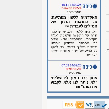
14/09/25 16:11
2.05% מהצפיות
מאת כיפה
האקדמיה ללשון מפתיעה:
זה התרגום הנכון של
המילים לעברית »»
האקדמיה ללשון העברית פרסמה
חידה על התופעה הלשונית “אל"ף
מקדימה”, המסבירה מדוע מילים
כמו אסכולה, אצטדיון ואפלטון
נכתבות באל"ף בראשן, כדי להקל
על הגייה של צרור עיצורים בשפה
העברית
14/09/25 07:03
2% מהצפיות
מאת כיפה
אסון כבד סמוך לירושלים:
"לא נותר לנו אלא לקבוע
את מותו" »»