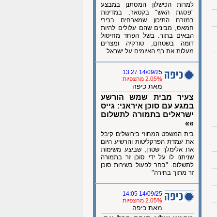
למרות הכישלון המסתנן במבצע
"פסגת האש" בקטאר, במדינות
במזרח התיכון שמארחים בכירי
חמאס, מבינים שהם עלולים להיות
הבאים בתור. בשל הפחד מחיסול
דומה בשטחם, טורקיה ומצרים
מעלות את רף האיומים על ישראל
14/09/25 13:27
2.05% מהצפיות
מאת כיפה
צעיר מבית שמש הורשע
במגע עם סוכן איראני: גייס
ישראלים בתמורה לתשלום
»»
בית המשפט המחוזי בירושלים קיבל
את עמדת הפרקליטות והרשיע היום
את אלימלך שטרן, שביצע משימות
שניתנו לו על ידי סוכן זר בתמורה
לתשלום. "בחר לפעול בשירות סוכן
זר מתוך בחירה"
14/09/25 14:05
2.05% מהצפיות
מאת כיפה