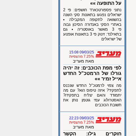
על התופעה »»
נתוני פספורטכארד חושפים: פי 2
ישראלים נפגעו בתאונות סקי השנה
בהשוואה לתקופה המקבילה •
באתרי הסקי באנדורה הסיכון גבוה
פי 3 מאשר באוסטריה • גם
בתאילנד: זינוק פי 3 בתאונות אופנוע
של ישראלים
09/03/25 15:08
7.25% מהצפיות
מאת מעריב
לפי מפת הכוכבים: זה יהיה
גורלו של הרמטכ"ל החדש
אייל זמיר »»
מה צפוי לרמטכ"ל החדש שנכנס
לתפקיד? איזה טיפוס הוא? עם מה
יתמודד והאם יצליח בתפקידו?
האסטרולוג עמי גוטמן נותן את
תשובת הכוכבים
09/03/25 22:23
7.25% מהצפיות
מאת מעריב
חוקרים גילו: הקשר