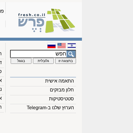
פו
ח
ד
ס
א
התאמה אישית
נ
חלון מבזקים
א
סטטיסטיקות
ח
הערוץ שלנו ב-Telegram