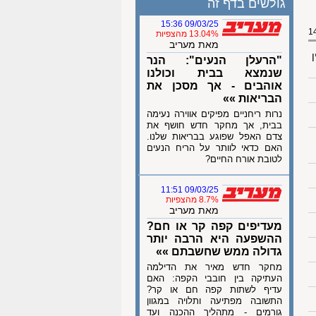
גולשים בדף זה
09/03/25 15:36
13.04% מהצפיות
מאת מעריב
ן
"הרעלן הנעים": הנר
שנמצא בבית וכולנו
אוהבים - אך מסכן את
הבריאות »»
נרות ריחניים מפיקים אווירה נעימה
בבית, אך מחקר חדש חושף את
צדם האפל שפוגע בבריאות שלנו.
האם כדאי לוותר על הריח הנעים
לטובת אורח החיים?
09/03/25 11:51
8.7% מהצפיות
מאת מעריב
מעדיפים קפה קר או חם?
ההשפעה היא הרבה יותר
גדולה ממש שחשבתם »»
מחקר חדש מאיר את הדילמה
העתיקה בין חובבי הקפה: האם
עדיף לשתות קפה חם או קר?
התשובה מפתיעה ותלויה במגוון
גורמים - מתהליך ההכנה ועד