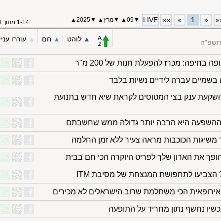
LIVE
»»
»
1
«
«
▼
09
▲
▼
מרץ
▲
▼
2025
▲
1-14 מתוך 14
▲︎
לוהט
▲︎
חם
▲︎
עוררו עניי
תשפ"ה
ה בחיפה: מכרז להפעלת חנות של 200 מ"ר
 בשמיים עברה לידיים נשיות בלבד
 השקעת ענק בצי המטוסים לקראת שיא חדש בתנועת
 ההשפעה היא הרבה יותר גדולה ממש שחשבתם
 משיגות הכוכבות מראה צעיר ללא זמן החלמה
ופך את הארון שלך לפריט היוקרה הכי חם בבית
רופאית הכי משתלמת שרוב הישראלים לא מכירים
שיו נחשף נתון מחריד על התופעה