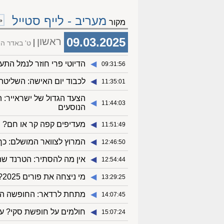
מעריב - לייף סטייל
«
מקור
09.03.2025
ראשון
ט' באדר ה
◀︎
הדיוטי פרי חוזר לנמל התעופ
09:31:56
◀︎
לכבוד יום האישה: השליטה
11:35:01
הצעד הגדול של ישראייר:
◀︎
11:44:03
הנוסעים
◀︎
מעדיפים קפה קר או חם?
11:51:49
◀︎
המרוץ לצוואר המושלם: כך
12:46:50
◀︎
אין מה להסתיר: הטרנד שה
12:54:44
◀︎
מי ניצחה את פורים 2025? הצביעו לתחפושת המנצחת של מסיבת ITM
13:29:25
◀︎
מתחת לרדאר: החופשה האי
14:07:45
◀︎
חולמים על חופשת סקי? עכ
15:07:24