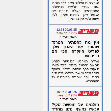
נשבעים בו ומיליוני נשים כבר הוכיחו
שזה עובד: שלושת הטיפולים
המתקדמים בעולם שיהפכו את
הצוואר שלך למתוח וצעיר, ללא
ניתוח וללא זמן החלמה
09/03/25 12:54
7.25% מהצפיות
מאת מעריב
אין מה להסתיר: הטרנד
שהופך את הארון שלך
לפריט היוקרה הכי חם
בבית »»
מחדר האחסון המוסתר לפריט
העיצוב הנחשק ביותר: כיצד הארון
השקוף הפך מפתרון פרקטי למוקד
סטייל שכל מי שחי באינסטגרם חייב
בביתו, ומה אומרים המומחים על
המהפכה?
09/03/25 15:07
7.25% מהצפיות
מאת מעריב
חולמים על חופשת סקי?
עכשיו נחשף נתון מחריד