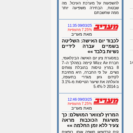
להשפעות על מערכת העיכול. מה
שבטוח, הבחירה משפיעה יותר
ממה שחשבתם
09/03/25 11:35
7.25% מהצפיות
מאת מעריב
לכבוד יום האישה: השליטה
בשמיים עברה לידיים
נשיות בלבד »»
במסגרת ציון יום האישה הבינלאומי,
חברת Wizz Air קיימה במהלך ה-7-
8 במרץ טיסות בהובלת צוותים
נשיים. על פי החברה, היא מחויבת
לקידום גיוון מגדרי בתעופה,
והעלתה את שיעור הטייסות מ-3.1%
ב-2014 ל-5.4%
09/03/25 12:46
7.25% מהצפיות
מאת מעריב
המרוץ לצוואר המושלם: כך
משיגות הכוכבות מראה
צעיר ללא זמן החלמה »»
קים קרדשיאן חשפה אותו, רופאים