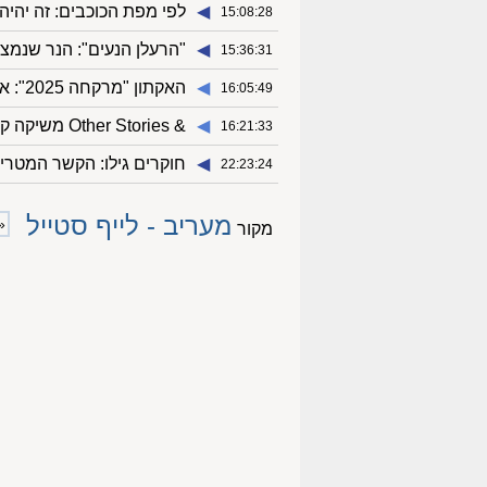
◀︎
לפי מפת הכוכבים: זה יהיה
15:08:28
◀︎
"הרעלן הנעים": הנר שנמצא
15:36:31
◀︎
האקתון "מרקחה 2025": אלף סטודנטים נרתמים לשיקום החברה הישראלית
16:05:49
◀︎
& Other Stories משיקה קולקציית אביב 2025 בשיתוף האמנית פטרה קולינס
16:21:33
◀︎
חוקרים גילו: הקשר המטריד
22:23:24
מעריב - לייף סטייל
«
מקור