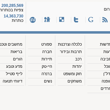
200,285,569
רום
צפיות בכותרות
14,363,730
כותרות
דשות
כלכלה וצרכנות
ספורט
מחשבים וטכנ'
עות
תרבות ובידור
חברה
בריאות
ביבה
רכב
תיירות
הורים
וכל
יהדות
היי-טק
מדע וטבע
דל"ן
חוק ומשפט
ברנז'ה
לייף סטייל
ופנה
משחקים
נשים
דיווחי תנועה
רדים