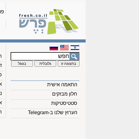
פו
ח
ד
ס
א
התאמה אישית
נ
חלון מבזקים
א
סטטיסטיקות
ח
הערוץ שלנו ב-Telegram