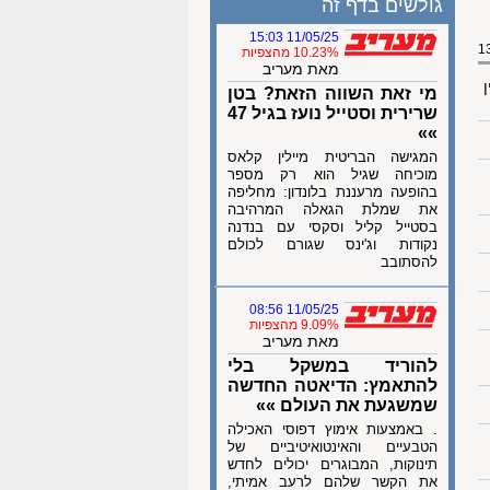
גולשים בדף זה
11/05/25 15:03
10.23% מהצפיות
מאת מעריב
ן
מי זאת השווה הזאת? בטן
שרירית וסטייל נועז בגיל 47
»»
המגישה הבריטית מיילין קלאס
מוכיחה שגיל הוא רק מספר
בהופעה מרעננת בלונדון: מחליפה
את שמלת הגאלה המרהיבה
בסטייל קליל וסקסי עם בנדנה
נקודות וג'ינס שגורם לכולם
להסתובב
11/05/25 08:56
9.09% מהצפיות
מאת מעריב
להוריד במשקל בלי
להתאמץ: הדיאטה החדשה
שמשגעת את העולם »»
. באמצעות אימוץ דפוסי האכילה
הטבעיים והאינטואיטיביים של
תינוקות, המבוגרים יכולים לחדש
את הקשר שלהם לרעב אמיתי,