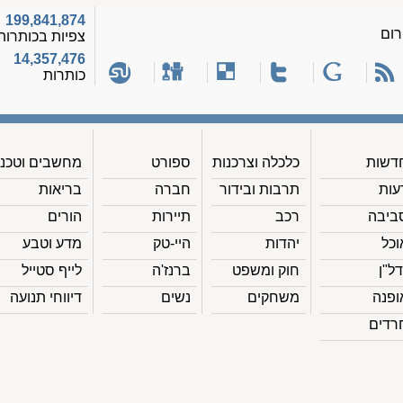
199,841,874
רום
צפיות בכותרות
14,357,476
כותרות
דשות
כלכלה וצרכנות
ספורט
מחשבים וטכנ'
עות
תרבות ובידור
חברה
בריאות
ביבה
רכב
תיירות
הורים
וכל
יהדות
היי-טק
מדע וטבע
דל"ן
חוק ומשפט
ברנז'ה
לייף סטייל
ופנה
משחקים
נשים
דיווחי תנועה
רדים