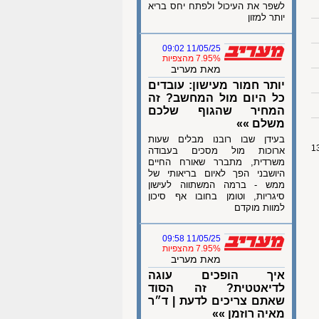
לשפר את העיכול ולפתח יחס בריא
יותר למזון
11/05/25 09:02
7.95% מהצפיות
מאת מעריב
יותר חמור מעישון: עובדים
כל היום מול המחשב? זה
המחיר שהגוף שלכם
משלם »»
בעידן שבו רובנו מבלים שעות
ארוכות מול מסכים בעבודה
משרדית, מתברר שאורח החיים
היושבני הפך לאיום בריאותי של
ממש - ברמה המשתווה לעישון
סיגריות, וטומן בחובו אף סיכון
למוות מוקדם
11/05/25 09:58
7.95% מהצפיות
מאת מעריב
איך הופכים עוגה
לדיאטטית? זה הסוד
שאתם צריכים לדעת | ד״ר
מאיה רוזמן »»