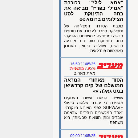
"אמא לילי": ככוכבת
"אמילי בפריז" מביאה את
בתה התינוקת לסט
הצילומים ברומא »»
כוכבת הסדרה המצליחה של
נטפליקס חוזרת לעבודה עם תוספת
חדשה ומפתיעה למשפחת ההפקה:
בתה התינוקת טוב בת ארבעה
חודשים, שנולדה בינואר האחרון
באמצעות פונדקאית
11/05/25 16:59
7.95% מהצפיות
מאת מעריב
הסוד מאחורי המראה
המושלם של קים קרדשיאן
במט גאלה »»
אושיית הרשת ואשת העסקים
מספרת כי עברה שלושה טיפולי
SOFWAVE לפני האירוע היוקרתי.
"אחד המכשירים היחידים שבאמת
עובדים ונותן תוצאות טבעיות", היא
משתפת
11/05/25 09:00