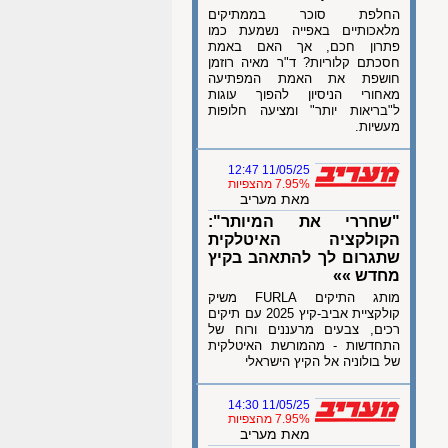
החלפת סוכר בממתיקים
מלאכותיים באפייה נשמעת כמו
פתרון חכם, אך האם באמת
חסכתם קלוריות? ד"ר מאיה רוזמן
חושפת את האמת המפתיעה
מאחורי הניסיון להפוך עוגות
ל"בריאות יותר" ומציעה חלופות
מעשיות.
11/05/25 12:47
7.95% מהצפיות
מאת מעריב
"שחררי את המיותר":
הקולקציה האיטלקית
שתגרום לך להתאהב בקיץ
מחדש »»
מותג התיקים FURLA משיק
קולקציית אביב-קיץ 2025 עם תיקים
רכים, צבעים מרעננים ורוח של
התחדשות - מהמורשת האיטלקית
של בולוניה אל הקיץ הישראלי
11/05/25 14:30
7.95% מהצפיות
מאת מעריב