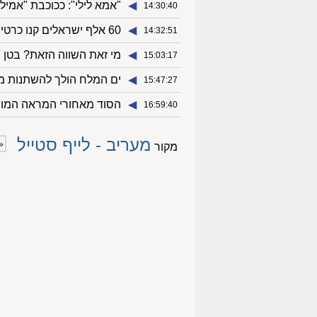
◀︎
"אמא לילי": ככוכבת "אמי
14:30:40
◀︎
60 אלף ישראלים קנו כרטיסים במחירי התקרה של אל על - המבצע ממשיך
14:32:51
◀︎
מי זאת השווה הזאת? בטן שרי
15:03:17
◀︎
ים המלח הולך להשתנות מ
15:47:27
◀︎
הסוד מאחורי המראה המוש
16:59:40
מעריב - לייף סטייל
«
מקור