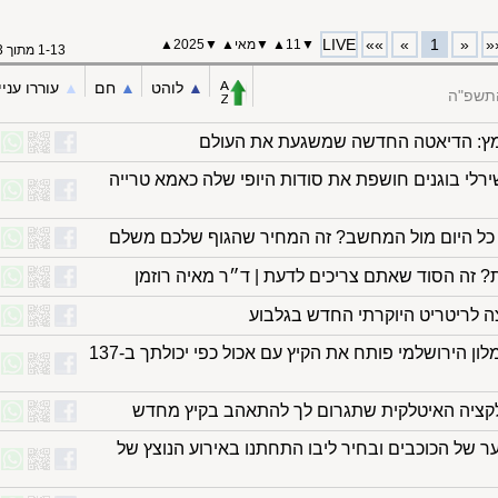
LIVE
»»
»
1
«
«
▼
11
▲
▼
מאי
▲
▼
2025
▲
1-13 מתוך 13
▲︎
לוהט
▲︎
חם
▲︎
עוררו עניי
התשפ"ה
מץ: הדיאטה החדשה שמשגעת את העולם
שירלי בוגנים חושפת את סודות היופי שלה כאמא טרייה
ם כל היום מול המחשב? זה המחיר שהגוף שלכם משלם
? זה הסוד שאתם צריכים לדעת | ד״ר מאיה רוזמן
 לריטריט היוקרתי החדש בגלבוע
טאבון לוהט ואוכל רחוב: המלון הירושלמי פותח את הקיץ עם אכול כפי יכולתך ב-137
לקציה האיטלקית שתגרום לך להתאהב בקיץ מחדש
ר של הכוכבים ובחיר ליבו התחתנו באירוע הנוצץ של