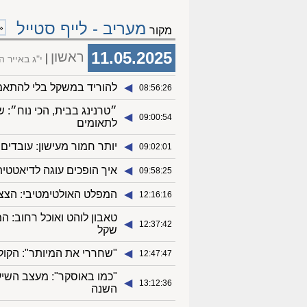
מעריב - לייף סטייל
«
מקור
11.05.2025
ראשון
י"ג באייר 
◀︎
להוריד במשקל בלי להתא
08:56:26
״טרנינג בבית, הכי נוח״: 
◀︎
09:00:54
לתאומים
◀︎
יותר חמור מעישון: עובדי
09:02:01
◀︎
איך הופכים עוגה לדיאטטית
09:58:25
◀︎
המפלט האולטימטיבי: הצצה
12:16:16
◀︎
12:37:42
שקל
◀︎
"שחררי את המיותר": הקו
12:47:47
"כמו באוסקר": מעצב השיע
◀︎
13:12:36
השנה