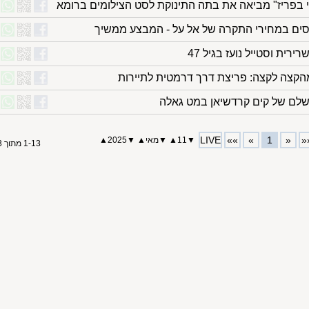
לי בפריז" מביאה את בתה התינוקת לסט הצילומים ברומא
רית וסטייל נועז בגיל 47
הקצה לקצה: פריצת דרך דרמטית לתיירות
לם של קים קרדשיאן במט גאלה
LIVE
»»
»
1
«
«
▼
11
▲
▼
מאי
▲
▼
2025
▲
1-13 מתוך 13