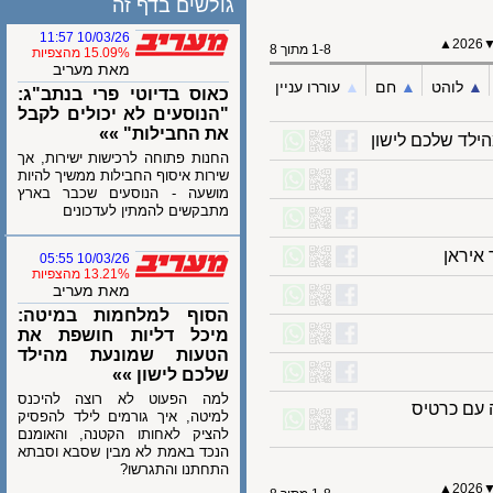
גולשים בדף זה
10/03/26 11:57
202
1-8 מתוך 8
15.09% מהצפיות
מאת מעריב
לוהט
▲︎
חם
▲︎
עוררו עניין
כאוס בדיוטי פרי בנתב"ג:
"הנוסעים לא יכולים לקבל
את החבילות" »»
 שלכם לישון
החנות פתוחה לרכישות ישירות, אך
שירות איסוף החבילות ממשיך להיות
מושעה - הנוסעים שכבר בארץ
מתבקשים להמתין לעדכונים
ראן
10/03/26 05:55
13.21% מהצפיות
מאת מעריב
הסוף למלחמות במיטה:
מיכל דליות חושפת את
הטעות שמונעת מהילד
שלכם לישון »»
למה הפעוט לא רוצה להיכנס
 כרטיס
למיטה, איך גורמים לילד להפסיק
להציק לאחותו הקטנה, והאומנם
הנכד באמת לא מבין שסבא וסבתא
התחתנו והתגרשו?
202