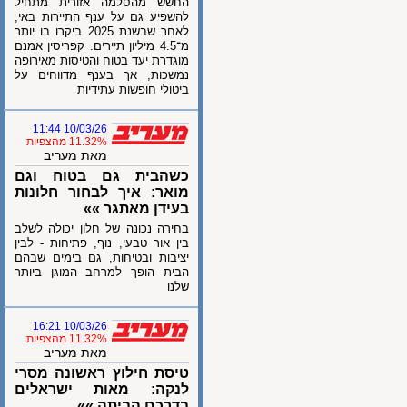
החשש מהסלמה אזורית מתחיל
להשפיע גם על ענף התיירות באי,
לאחר שבשנת 2025 ביקרו בו יותר
מ־4.5 מיליון תיירים. קפריסין אמנם
מוגדרת יעד בטוח והטיסות מאירופה
נמשכות, אך בענף מדווחים על
ביטולי חופשות עתידיות
10/03/26 11:44
11.32% מהצפיות
מאת מעריב
כשהבית גם בטוח וגם
מואר: איך לבחור חלונות
בעידן מאתגר »»
בחירה נכונה של חלון יכולה לשלב
בין אור טבעי, נוף, פתיחות - לבין
יציבות ובטיחות, גם בימים שבהם
הבית הופך למרחב המוגן ביותר
שלנו
10/03/26 16:21
11.32% מהצפיות
מאת מעריב
טיסת חילוץ ראשונה מסרי
לנקה: מאות ישראלים
בדרכם הביתה »»