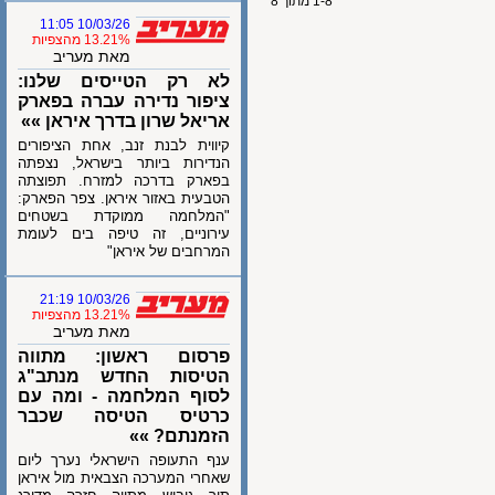
1-8 מתוך 8
10/03/26 11:05
13.21% מהצפיות
מאת מעריב
לא רק הטייסים שלנו:
ציפור נדירה עברה בפארק
אריאל שרון בדרך איראן »»
קיווית לבנת זנב, אחת הציפורים
הנדירות ביותר בישראל, נצפתה
בפארק בדרכה למזרח. תפוצתה
הטבעית באזור איראן. צפר הפארק:
"המלחמה ממוקדת בשטחים
עירוניים, זה טיפה בים לעומת
המרחבים של איראן"
10/03/26 21:19
13.21% מהצפיות
מאת מעריב
פרסום ראשון: מתווה
הטיסות החדש מנתב"ג
לסוף המלחמה - ומה עם
כרטיס הטיסה שכבר
הזמנתם? »»
ענף התעופה הישראלי נערך ליום
שאחרי המערכה הצבאית מול איראן