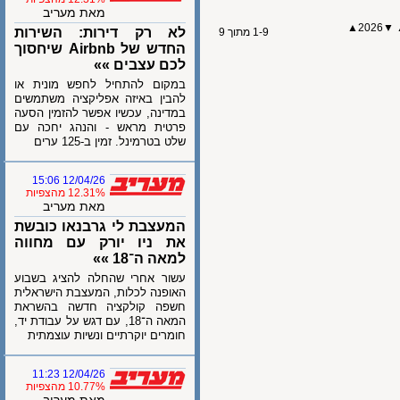
מאת מעריב
2026
לא רק דירות: השירות
1-9 מתוך 9
החדש של Airbnb שיחסוך
לכם עצבים »»
במקום להתחיל לחפש מונית או
להבין באיזה אפליקציה משתמשים
במדינה, עכשיו אפשר להזמין הסעה
פרטית מראש - והנהג יחכה עם
שלט בטרמינל. זמין ב-125 ערים
12/04/26 15:06
12.31% מהצפיות
מאת מעריב
המעצבת לי גרבנאו כובשת
את ניו יורק עם מחווה
למאה ה־18 »»
עשור אחרי שהחלה להציג בשבוע
האופנה לכלות, המעצבת הישראלית
חשפה קולקציה חדשה בהשראת
המאה ה־18, עם דגש על עבודת יד,
חומרים יוקרתיים ונשיות עוצמתית
12/04/26 11:23
10.77% מהצפיות