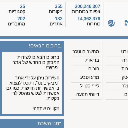
25
355
200,246,307
צפיות בכותרות
מקורות
קטגוריות
202
132
14,362,378
כותרות
אתרים
מחוברים
ברוכים הבאים!
מחשבים וטכנ'
ברוכים הבאים לשירות
בריאות
המבזקים החדש של אתר
"פרש"!
הורים
מדע וטבע
השירות ניתן על ידי אתר
"מבזקים.נט", ותוכלו למצוא
לייף סטייל
בו אפשרויות חדשות, כמו גם
אפשרות לגלוש מהסלולרי
דיווחי תנועה
בקלות.
מקווים שתהנו!
זמני השבת