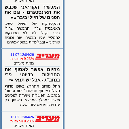
מאת מעריב
המכשיר הקוריאני שכבש
את האינסטגרם - וגם את
הפנים של היילי ביבר »»
מהקליניקות של סיאול לשיש
האמבטיה שלך: המכשיר שהילי
ביבר וקיילי ג'נר לא מפסיקות
להמליץ עליו מבטיח עור זכוכית
קוריאני – ובבלעדיות בסופר-פארם
12/04/26 11:07
9.23% מהצפיות
מאת מעריב
מהיום אפשר לאסוף את
החבילות בדיוטי פרי
בנתב"ג - אבל יש תנאי »»
החל מהיום תתחדש באופן מדורג
פעילות איסוף חבילות "פטור ושמור"
בנתב"ג. הפעילות מיועדת לנוסעים
ששבו במהלך המבצע. האיסוף רק
עם זימון מראש ליום ושעה
12/04/26 13:02
9.23% מהצפיות
מאת מעריב