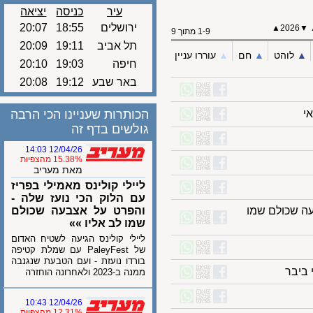
עיר
כניסה
יציאה
ירושלים
18:55
20:07
2026
1-9 מתוך 9
תל אביב
19:11
20:09
לוהט
▲︎
חם
▲︎
עוררו עניין
חיפה
19:03
20:10
באר שבע
19:12
20:08
הכותרות שעניינו הכי הרבה
גולשים בדף זה
12/04/26 14:03
15.38% מהצפיות
מאת מעריב
ליילי קולינס מאמילי בפריז
עם הלוק הכי נועז שלה -
 שכולם שמו
והפרט על אצבעה שכולם
שמו לב אליו »»
ליילי קולינס הגיעה לשטיח האדום
של PaleyFest עם שמלת קטיפה
בורדו נועזת - ועם הטבעת שנגנבה
בר
ממנה ב-2023 ולאחרונה הוחזרה
12/04/26 10:43
12.31% מהצפיות