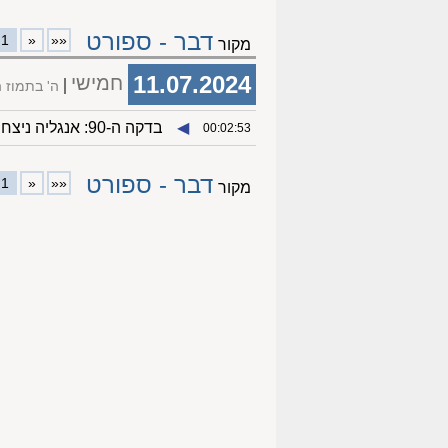
דבר - ספורט
1
«
««
מקור
11.07.2024
חמישי
ה' בתמוז 
◀︎
בדקה ה-90: אנגליה ניצחה 1:2 את הולנד ועלתה לגמר היורו
00:02:53
דבר - ספורט
1
«
««
מקור