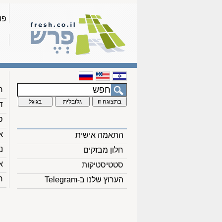
פו
ח
ד
ס
א
התאמה אישית
נ
חלון מבזקים
א
סטטיסטיקות
ח
הערוץ שלנו ב-Telegram