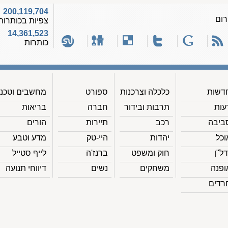
200,119,704
רום
צפיות בכותרות
14,361,523
כותרות
דשות
כלכלה וצרכנות
ספורט
מחשבים וטכנ'
עות
תרבות ובידור
חברה
בריאות
ביבה
רכב
תיירות
הורים
וכל
יהדות
היי-טק
מדע וטבע
דל"ן
חוק ומשפט
ברנז'ה
לייף סטייל
ופנה
משחקים
נשים
דיווחי תנועה
רדים