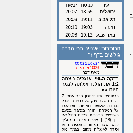
עיר
כניסה
יציאה
ירושלים
18:55
20:07
תל אביב
19:11
20:09
ן
חיפה
19:03
20:10
באר שבע
19:12
20:08
הכותרות שעניינו הכי הרבה
גולשים בדף זה
11/07/24 00:02
100% מהצפיות
מאת דבר
בדקה ה-90: אנגליה ניצחה
1:2 את הולנד ועלתה לגמר
היורו »»
הכתומים עלו ליתרון כבר אחרי 7
דקות משער ענק של סימונס, אבל
נבחרת שלושת האריות השתלטה
על המשחק וחזרה מפיגור בפעם
השלישית ברציפות, בזכות פנדל של
קיין (18) | אולי ווטקינס המחליף
כבש שער ניצחון בתוספת הזמן
וסידר לאנגליה מקום בגמר מול