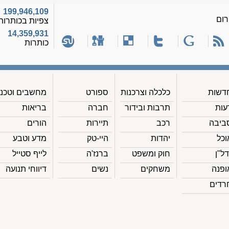
199,946,109
רום
צפיות בכותרות
14,359,931
כותרות
דשות
כלכלה וצרכנות
ספורט
מחשבים וטכנ'
עות
תרבות ובידור
חברה
בריאות
ביבה
רכב
תיירות
הורים
וכל
יהדות
היי-טק
מדע וטבע
דל"ן
חוק ומשפט
ברנז'ה
לייף סטייל
ופנה
משחקים
נשים
דיווחי תנועה
רדים