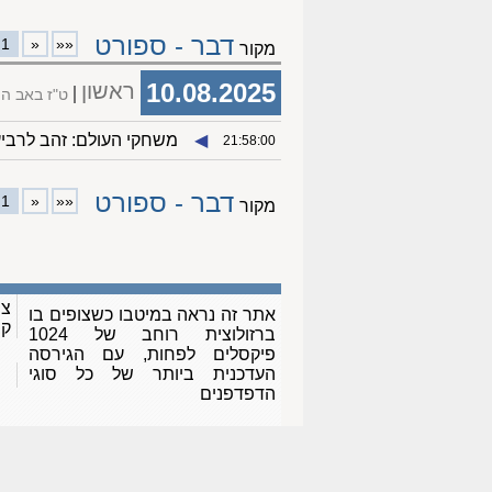
דבר - ספורט
1
«
««
מקור
10.08.2025
ראשון
ט"ז באב ה
◀︎
משחקי העולם: זהב לרביע
21:58:00
דבר - ספורט
1
«
««
מקור
צו
אתר זה נראה במיטבו כשצופים בו
ק
ברזולוצית רוחב של 1024
פיקסלים לפחות, עם הגירסה
העדכנית ביותר של כל סוגי
הדפדפנים