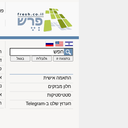
פו
ח
ד
ס
א
התאמה אישית
נ
חלון מבזקים
א
סטטיסטיקות
ח
הערוץ שלנו ב-Telegram