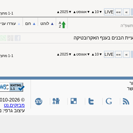
LIVE
»»
»
▼
10
▲
▼
אוגוסט
▲
▼
2025▲
1-1 מתוך 1
▲︎
לוהט
▲︎
חם
▲︎
עוררו עניי
תשפ"ה
יית הבנים בענף האקרובטיקה
LIVE
»»
»
▼
10
▲
▼
אוגוסט
▲
▼
2025▲
1-1 מתוך 1
ר
שר
© 2010-2026, כל הזכויות שמורות לאתר
מבזקים.נט
עיצוב גרפי: נ