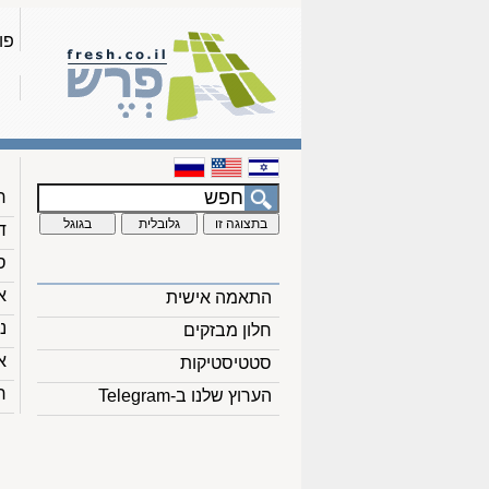
פו
ח
ד
ס
א
התאמה אישית
נ
חלון מבזקים
א
סטטיסטיקות
ח
הערוץ שלנו ב-Telegram