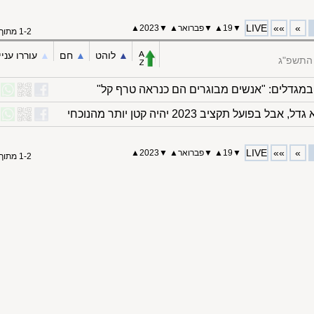
LIVE
»»
»
▼
19
▲
▼
פברואר
▲
▼
2023
▲
1-2 מתוך 2
▲︎
לוהט
▲︎
חם
▲︎
עוררו עניי
התשפ"ג
מגדלים: "אנשים מבוגרים הם כנראה טרף קל"
ועל תקציב 2023 יהיה קטן יותר מהנוכחי
LIVE
»»
»
▼
19
▲
▼
פברואר
▲
▼
2023
▲
1-2 מתוך 2