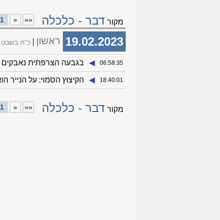
דבר - כלכלה
1
«
««
מקור
19.02.2023
ראשון
כ"ח בשבט 
◀︎
בגבעה הצרפתית נאבקים ב
06:58:35
◀︎
הקיצוץ הסמוי: על הנייר הוא גדל, אבל בפ
18:40:01
דבר - כלכלה
1
«
««
מקור