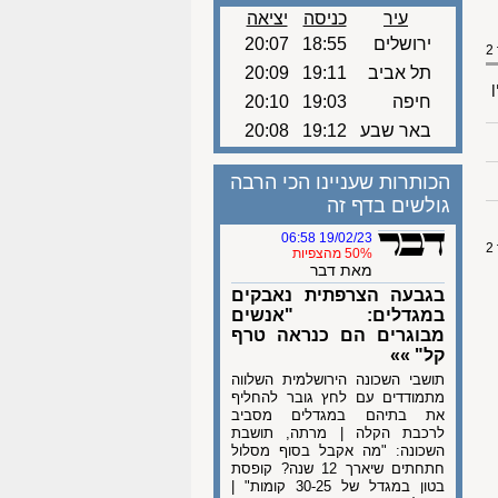
עיר
כניסה
יציאה
ירושלים
18:55
20:07
תל אביב
19:11
20:09
ן
חיפה
19:03
20:10
באר שבע
19:12
20:08
הכותרות שעניינו הכי הרבה
גולשים בדף זה
19/02/23 06:58
50% מהצפיות
מאת דבר
בגבעה הצרפתית נאבקים
במגדלים: "אנשים
מבוגרים הם כנראה טרף
קל" »»
תושבי השכונה הירושלמית השלווה
מתמודדים עם לחץ גובר להחליף
את בתיהם במגדלים מסביב
לרכבת הקלה | מרתה, תושבת
השכונה: "מה אקבל בסוף מסלול
חתחתים שיארך 12 שנה? קופסת
בטון במגדל של 30-25 קומות" |