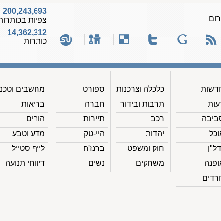
200,243,693
רום
צפיות בכותרות
14,362,312
כותרות
דשות
כלכלה וצרכנות
ספורט
מחשבים וטכנ'
עות
תרבות ובידור
חברה
בריאות
ביבה
רכב
תיירות
הורים
וכל
יהדות
היי-טק
מדע וטבע
דל"ן
חוק ומשפט
ברנז'ה
לייף סטייל
ופנה
משחקים
נשים
דיווחי תנועה
רדים