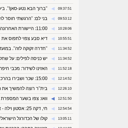
◀︎
"ברוך הבא נטע-סאן!". ביפ
09:37:51
◀︎
בני לם: "הרגשתי חוסר לויא
09:53:12
◀︎
11:00: היישורת האחרונה בגרנד סלאם ת"א
10:28:06
◀︎
דיא סבע צפוי לתפוס את מ
10:55:51
◀︎
"חדרה זקוקה לזה". במועד
11:34:52
◀︎
יש כניסה לפילים: על שחק
11:34:52
◀︎
האזינו לשידור: מכבי חיפה 
11:52:18
◀︎
15:00: שכר ושבירו בהרכב ק"ש להפועל ת"א
12:14:52
◀︎
בית"ר רוצה להמשיך את ה
12:26:10
◀︎
וואו: צפו בשער המספרת 
12:51:50
◀︎
חי, דקה 25: אסטון וילה - ארסנל 1:1
12:54:54
◀︎
קולו של הכדורגל הישראלי
13:05:11