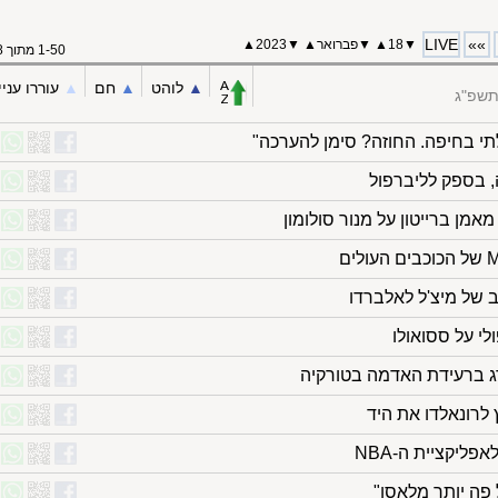
LIVE
»»
▼
18
▲
▼
פברואר
▲
▼
2023
▲
1-50 מתוך 58
▲︎
לוהט
▲︎
חם
▲︎
עוררו עניי
תשפ"ג
תי בחיפה. החוזה? סימן להערכה"
, בספק לליברפול
מאמן ברייטון על מנור סולומון
 של מיצ'ל לאלברדו
רג ברעידת האדמה בטורקיה
לרונאלדו את היד
פליקציית ה-NBA
פה יותר מלאסו"