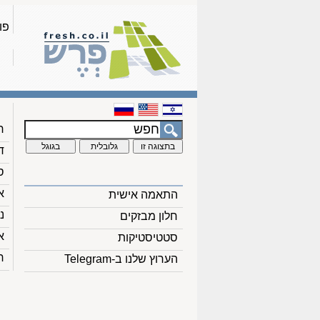
פו
ח
ד
ס
א
התאמה אישית
נ
חלון מבזקים
א
סטטיסטיקות
ח
הערוץ שלנו ב-Telegram