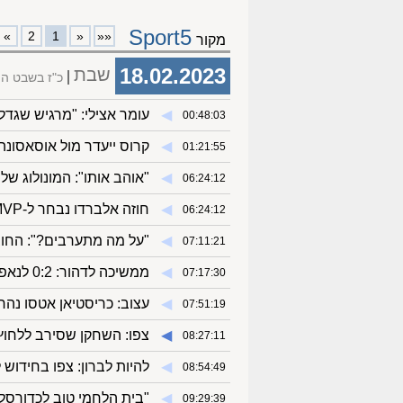
Sport5
»
2
1
«
««
מקור
18.02.2023
שבת
כ"ז בשבט ה
◀︎
עומר אצילי: "מרגיש שגדל
00:48:03
◀︎
קרוס ייעדר מול אוסאסונה
01:21:55
◀︎
"אוהב אותו": המונולוג של 
06:24:12
◀︎
חוזה אלברדו נבחר ל-MVP של הכוכבים העולים
06:24:12
◀︎
"על מה מתערבים?": החוב
07:11:21
◀︎
ממשיכה לדהור: 0:2 לנאפולי על ססואולו
07:17:30
◀︎
עצוב: כריסטיאן אטסו נה
07:51:19
◀︎
צפו: השחקן שסירב ללחוץ 
08:27:11
◀︎
להיות לברון: צפו בחידוש לא
08:54:49
◀︎
"בית הלחמי טוב לכדורסל 
09:29:39