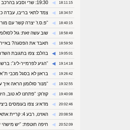
◀︎
19:30: שרי וסבע בהרכב של חיפה לאשדוד
18:11:15
◀︎
צמד לתאי בריבו, עבדה כ
18:34:57
◀︎
"פ.ס.ז' יצרה קשר עם מורינ
18:40:15
◀︎
שוב עשה זאת: גול לסולומון, 0:1 לבריי
18:58:49
◀︎
תאבד את הפסגה? באיירן נכנעה :2
18:59:50
◀︎
בהלם: צפו בתגובת השדרי
19:05:01
◀︎
"הגיע לפרמייר-ליג": ברשת
19:14:18
◀︎
בראון לא בסגל מכבי ת"א 
19:26:42
◀︎
"מנור סולומון הראה איך עו
19:32:55
◀︎
קוז'וק: "פתחנו לא טוב, הי
19:40:08
◀︎
מדאיג: צפו בעומסים ביצי
20:02:46
◀︎
האזינו, רבע 4: קריית אתא - אילת 71:83
20:08:58
◀︎
חיפה חוטפת: "יש מישהי ש
20:52:09