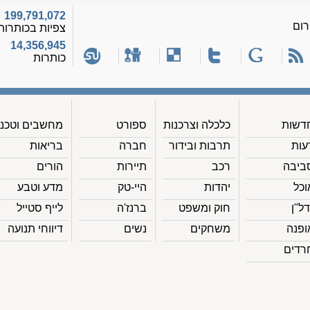
199,791,072
רום
צפיות בכותרות
14,356,945
כותרות
דשות
כלכלה וצרכנות
ספורט
מחשבים וטכנ'
עות
תרבות ובידור
חברה
בריאות
ביבה
רכב
תיירות
הורים
וכל
יהדות
היי-טק
מדע וטבע
דל"ן
חוק ומשפט
ברנז'ה
לייף סטייל
ופנה
משחקים
נשים
דיווחי תנועה
רדים