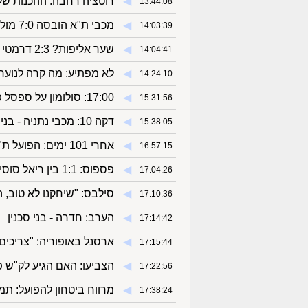
◀︎
רוטציה רחבה: ההכנות של
13:44:08
◀︎
מכבי ת"א הובסה 7:0 מול הפועל ראשל"צ
14:03:39
◀︎
שער אליפות? 2:3 דרמטי לנתניה על חיפה
14:04:41
◀︎
לא מפתיע: מה קרה לנוער
14:24:10
◀︎
17:00: סולומון על ספסל פולהאם בברייטון
15:31:56
◀︎
דקה 10: מכבי נתניה - בני ריינה 0:0
15:38:05
◀︎
אחרי 101 ימים: הפועל ת"א חזרה לנצח
16:57:15
◀︎
פספוס: 1:1 בין ריאל סוסיאדד לסלטה ויגו
17:04:26
◀︎
סילבס: "שיחקנו לא טוב, ה
17:10:36
◀︎
הערב: חדרה - בני סכנין
17:14:42
◀︎
ארסנל באופוריה: "צריכים
17:15:44
◀︎
הצביעו: האם הגיע לק"ש פ
17:22:56
◀︎
מרווח ביטחון להפועל: ת
17:38:24