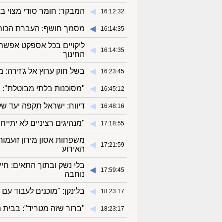
◀︎
המבקר: חומר סודי מצוי באר
16:12:32
◀︎
מסמך חושף: העברת הכוחות ליו"ש לפני 7 ב
16:14:35
ליקויים בכל אספקט אפשרי
◀︎
16:14:35
החינוך
◀︎
בשל חוק ערוץ אל ג'זירה: 
16:23:45
◀︎
"מסוכנות בלתי מבוטלת": 
16:45:12
◀︎
דיווח: ישראל תקפה יעד של
16:48:16
◀︎
"מנהיגים רציניים לא יתייח
17:18:55
משפחות אסון מירון זועמות
◀︎
17:21:59
האירוע
בלי נשק ובתוך התאים: חי
◀︎
17:59:45
נוחבה
◀︎
בלינקן: "מוכנים לעבוד עם
18:23:17
◀︎
"ברור שזה מטריד": בבית ה
18:23:17