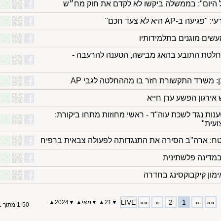
היום": בממשלה ביקשו לא לקדם את חוק מח״ש
AP היא לא צעד חכם"
חלטת התובע בהאג מבישה, הטענה להרעבה -
 משרד התקשורת חזר בו מההחלטה לגבי AP
אירגון הפשע ערן חייא
ת נגד לשכת עוה"ד - ראשי מחוזות מתחו ביקורת:
ועית"
טח: ארה"ב הסירה את התנגדותה לפעולה צבאית ברפיח
במדינה פלשתינית
LIVE
»»
»
2
1
«
««
▼
21
▲
▼
מאי
▲
▼
2024
▲
1-50 מתוך 61