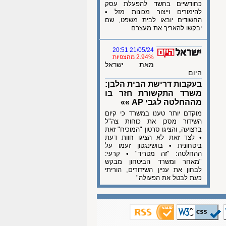
כחודשיים בחשד להפעלת עסק
להימורים וייצור מכונות מזל •
החשודים יובאו לבית משפט, שם
יבקשו להאריך את מעצרם
21/05/24 20:51
2.94% מהצפיות
מאת ישראל
היום
בעקבות דרישת הבית הלבן:
משרד התקשורת חזר בו
מההחלטה לגבי AP »»
מוקדם יותר טענו במשרד כי קיום
השידור מסכן את כוחות צה"ל
ברצועה, והציגו סרטון "המוכיח" זאת
• לצד זאת לא הציגו חוות דעת
ביטחונית • בוושינגטון זעמו על
ההחלטה: "זה מטריד" • קרעי:
"מאחר ומשרד הביטחון מבקש
לבחון את עניין השידורים, הוריתי
כעת לבטל את הפעולה"