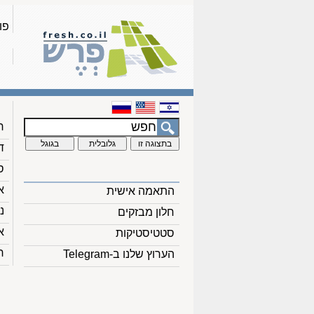
פו
ח
ד
ס
א
התאמה אישית
נ
חלון מבזקים
א
סטטיסטיקות
ח
הערוץ שלנו ב-Telegram