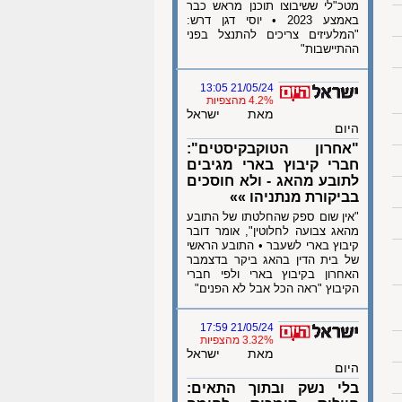
מטכ"לי ששיבוצו תוכנן מראש כבר
באמצע 2023 • יוסי דגן דרש:
"המלעיזים צריכים להתנצל בפני
ההתיישבות"
21/05/24 13:05
4.2% מהצפיות
מאת ישראל
היום
"אחרון הטוקבקיסטים":
חברי קיבוץ בארי מגיבים
לתובע מהאג - ולא חוסכים
בביקורת מנתניהו »»
"אין שום ספק שהחלטתו של התובע
מהאג צבועה לחלוטין", אומר דובר
קיבוץ בארי לשעבר • התובע הראשי
של בית הדין בהאג ביקר בדצמבר
האחרון בקיבוץ בארי ולפי חברי
הקיבוץ "ראה הכל אבל לא הפנים"
21/05/24 17:59
3.32% מהצפיות
מאת ישראל
היום
בלי נשק ובתוך התאים: