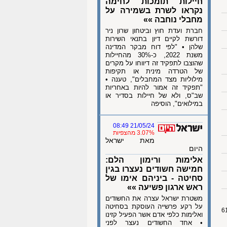
חיילות תומכות לחימה
נקראו לשרת בשמירה על
מחבלי נוחבה »»
חברת ועדת חוץ וביטחון שרון ניר
דורשת לקיים דיון בתנאי השירות
שלהן • "לפי דוח מבקר המדינה
משנת 2022, כ-30% מהחיילות
שהוצבו לתפקיד זה דיווחו על מקרים
של הטרדה מינית או תקיפות
מילוליות מצד המחבלים", טענה •
"תפקיד זה אמור להיות באחריות
שב"ס, ולא של חיילות בסדיר או
במילואים", הוסיפה
21/05/24 08:49
3.07% מהצפיות
מאת ישראל
היום
אלימות ורימון הלם:
חמישה חשודים נעצרו בגין
סחיטה - ביניהם אימו של
ראש ארגון פשיעה »»
משטרת ישראל עצרה את החשודים
על רקע פרשייה העוסקת בסחיטה
ואלימות כלפי אדם אשר הפעיל קזינו
• אחד החשודים נעצר לפני