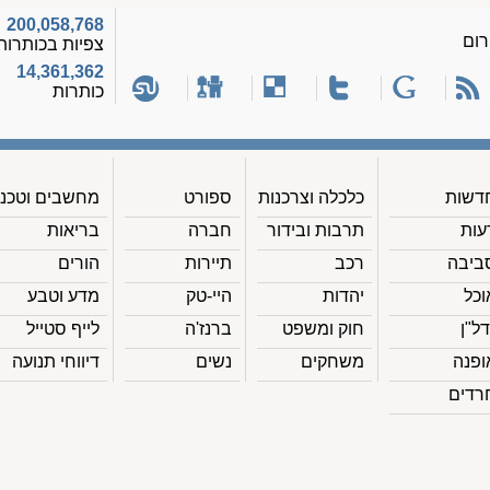
200,058,768
רום
צפיות בכותרות
14,361,362
כותרות
דשות
כלכלה וצרכנות
ספורט
מחשבים וטכנ'
עות
תרבות ובידור
חברה
בריאות
ביבה
רכב
תיירות
הורים
וכל
יהדות
היי-טק
מדע וטבע
דל"ן
חוק ומשפט
ברנז'ה
לייף סטייל
ופנה
משחקים
נשים
דיווחי תנועה
רדים