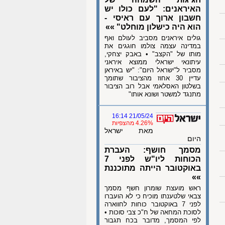
האיראנים: "לעם כולו יש
חשבון ארוך עם ראיסי -
הוא היה כישלון מוחלט" »»
גולים איראנים מסביב לעולם ואף
במדינה עצמה צולמו חוגגים את
מותו של "הקצב" • באבק יצחקי,
עיתונאי ישראלי ממוצא איראני
מסביר ל"ישראל היום": "יש באיראן
עדיין 30 אחוז מהציבור שתומך
בשלטון האסלאמי אבל רוב הציבור
מתנגד למשטר ושונא אותו"
21/05/24 16:14
4.26% מהצפיות
מאת ישראל
היום
מסמך חושף: העברת
הכוחות ליו"ש לפני 7
באוקטובר הייתה מתוכננת
»»
ראש מועצת שומרון חשף מסמך
צבאי שלטענתו מוכיח כי לא הועברו
לפני 7 באוקטובר כוחות לחווארה
לסוכת המחאה של ח"כ צבי סוכות •
לפי המסמך, מדובר בכח תגבור