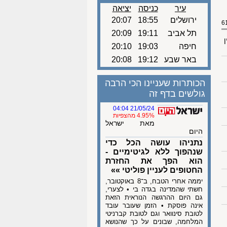
עיר
כניסה
יציאה
ירושלים
18:55
20:07
תל אביב
19:11
20:09
ן
חיפה
19:03
20:10
באר שבע
19:12
20:08
הכותרות שעניינו הכי הרבה
גולשים בדף זה
21/05/24 04:04
4.95% מהצפיות
מאת ישראל
היום
נתניהו עושה הכל כדי
שנהפוך ללא לגיטימיים -
הוא הפך את החזרת
החטופים לעניין פוליטי »»
יממה אחרי הטבח, ב־8 באוקטובר,
חשתי שהמדינה בגדה בי • לצערי,
גם היום ההרגשה הנוראית הזאת
אינה פוסקת • הזמן שעובר עובד
לטובת סינוואר וגם לטובת קברניטי
המלחמה, שבונים על כך שהנושא