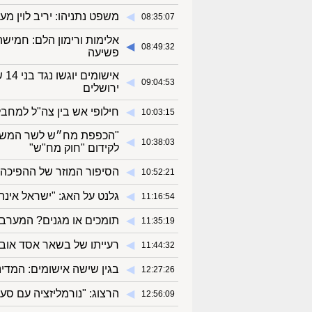
◀︎
משפט נתניהו: יריב לוין מעיד 
08:35:07
אלימות ורימון הלם: חמישה
◀︎
08:49:32
פשיעה
אי
◀︎
09:04:53
ירושלים
◀︎
חילופי אש בין צה"ל למחבל
10:03:15
"הכפפת מח״ש לשר המשפטי
◀︎
10:38:03
לקידום "חוק מח"ש"
◀︎
הסיפור המוזר של ההפיכה ב
10:52:21
◀︎
גלנט על האג: "ישראל אינה
11:16:54
◀︎
תומכים או מגנים? המערב 
11:35:19
◀︎
רעייתו של בשאר אסד אוב
11:44:32
◀︎
בגין שישה אישומים: המדי
12:27:26
◀︎
הרצוג: "נורמליזציה עם סעו
12:56:09