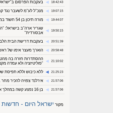
◀︎
בעקבות הפרסום ב"ישראל 
18:42:43
◀︎
מנכ"ל לע"מ לשעבר נגד קרעי: "פגיעה ב-
19:07:15
◀︎
מורה תיכון בן 54 חשוד במעשים מוגנים בתלמידותיו
19:44:07
שגריר ארה"ב בישראל: "ה
◀︎
19:50:15
אבסורדית"
◀︎
בעקבות דרישת הבית הלבן:
20:51:39
◀︎
הוארך מעצר אימו של ראש 
20:58:48
ההסתדרות חזרה בה מהטענו
◀︎
21:10:02
"פוליטיזציה ולא עמדה מקצ
◀︎
ללא כיבוש וללא תפיסת ש
21:25:23
◀︎
אירלנד צפויה להכיר מחר 
21:57:06
◀︎
בן 16 נפצע קשה במהלך אימון קיקבוקסינג בחדרה
21:57:06
ישראל היום - חדשות
מקור