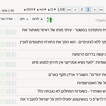
LIVE
»»
»
2
1
«
««
▼
21
▲
▼
מאי
▲
▼
2024
▲
1-50 מתוך 61
▲︎
לוהט
▲︎
חם
▲︎
עוררו עניי
התשפ"ד
ת והתמיכה במשטר - עיתוי מותו של ראיסי מאתגר את
וך ללא לגיטימיים - הוא הפך את החזרת החטופים לעניין
עו קשה בדרום הרצועה
יות: "לאף נשיא אמריקני אין תירוץ למנוע סיוע
 יהודים": השגריר ארדן תקף באו"ם
ול של האנטישמיות
 ושוחרר - כשעדות המתלונן לא נגבתה כלל
 לרש"פ כי בוושינגטון יפעילו לחץ על ישראל להעביר את