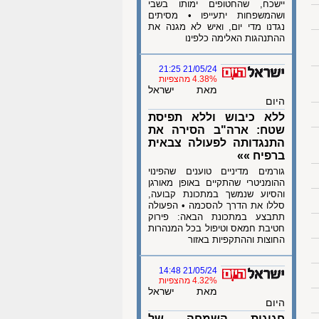
יישכח, שהחטופים ימותו בשבי
ושהמשפחות יתעייפו • מסיתים
נגדנו מדי יום, ואיש לא מגנה את
ההתנהגות האלימה כלפינו
21/05/24 21:25
4.38% מהצפיות
מאת ישראל
היום
ללא כיבוש וללא תפיסת
שטח: ארה"ב הסירה את
התנגדותה לפעולה צבאית
ברפיח »»
גורמים מדיניים טוענים שהפינוי
ההומניטרי שהתקיים באופן מאורגן
והסיוע שנמשך במתכונת קבועה,
סללו את הדרך להסכמה • הפעולה
תתבצע במתכונת הבאה: פירוק
חטיבת חמאס וטיפול בכל המנהרות
החוצות וההתקפיות באזור
21/05/24 14:48
4.32% מהצפיות
מאת ישראל
היום
חגיגות השמחה של