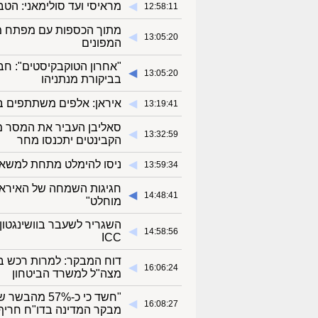
◀︎
מראיסי ועד סולימאני: הט
12:58:11
מתוך הכספות עם מפתח מא
◀︎
13:05:20
המפונים
"אחרון הטוקבקיסטים": חבר
◀︎
13:05:20
בביקורת מנתניהו
◀︎
איראן: אלפים משתתפים בה
13:19:41
סאליבן העביר את המסר מ
◀︎
13:32:59
הקבינטים יתכנסו מחר
◀︎
ניסו להימלט מתחת למשאית
13:59:34
חגיגות השמחה של האיראנים
◀︎
14:48:41
מוחלט"
השגריר לשעבר בוושינגטון:
◀︎
14:58:56
ICC
דוח המבקר: למרות רכש בש
◀︎
16:06:24
מצה"ל למשרד הביטחון
"חשד כי כ-%
◀︎
16:08:27
מבקר המדינה בדו"ח חריף