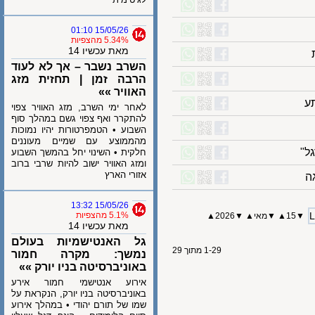
15/05/26 01:10
5.34% מהצפיות
מאת עכשיו 14
השרב נשבר – אך לא לעוד
הרבה זמן | תחזית מזג
האוויר »»
לאחר ימי השרב, מזג האוויר צפוי
להתקרר ואף צפוי גשם במהלך סוף
השבוע • הטמפרטורות יהיו נמוכות
מהממוצע עם שמיים מעוננים
חלקית • השינוי יחל בהמשך השבוע
ומזג האוויר ישוב להיות שרבי ברוב
אזורי הארץ
15/05/26 13:32
5.1% מהצפיות
15
▲
▼
מאי
▲
▼
2026▲
מאת עכשיו 14
גל האנטישמיות בעולם
1-29 מתוך 29
נמשך: מקרה חמור
באוניברסיטה בניו יורק »»
אירוע אנטישמי חמור אירע
באוניברסיטה בניו יורק, הנקראת על
שמו של תורם יהודי • במהלך אירוע