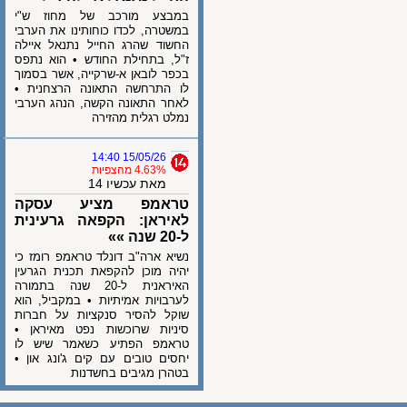
במבצע מורכב של מחוז ש"י
במשטרה, לכדו כוחותינו את הערבי
החשוד שהרג החייל נתנאל איילה
ז"ל, בתחילת החודש • הוא נתפס
בכפר לובאן א-שרקייה, אשר בסמוך
לו התרחשה התאונה הרצחנית •
לאחר התאונה הקשה, הנהג הערבי
נמלט רגלית מהזירה
15/05/26 14:40
4.63% מהצפיות
מאת עכשיו 14
טראמפ מציע עסקה
לאיראן: הקפאה גרעינית
ל-20 שנה »»
נשיא ארה"ב דונלד טראמפ רומז כי
יהיה מוכן להקפאת תכנית הגרעין
האיראנית ל-20 שנה בתמורה
לערבויות אמיתיות • במקביל, הוא
שוקל להסיר סנקציות על חברות
סיניות שרוכשות נפט מאיראן •
טראמפ הפתיע כשאמר שיש לו
יחסים טובים עם קים ג'ונג און •
בטהרן מגיבים בחשדנות