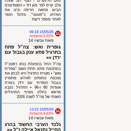
סיום הלימודים - הונף דגל שעליו
צלב קרס לצד מגן דוד • הסטודנטים
הביעו מחאה חריפה וכינו את
האירוע כ"פוגעני", והדגל הוסר
לאחר מספר דקות
15/05/26 06:18
5.02% מהצפיות
מאת עכשיו 14
גופרית ואש: צה"ל פתח
בתרגיל פתע ענק בגבול עם
ירדן »»
צה"ל החל בהפעלת בוחן רמטכ"ל
במתכונת פתע תחת השם "גופרית
ואש" • מטרת התרגיל היא לבחון את
מוכנות כוחותינו לאירוע מתפרץ
בגבול המזרחי עם ירדן בגזרת
אוגדות 80 ו-96 • התרגיל נקבע
מראש כחלק מגרף התרגילים
השנתי של צה"ל לשנת 2026
15/05/26 13:22
4.63% מהצפיות
מאת עכשיו 14
נלכד הערבי החשוד בהרג
החייל נתנאל איילה ז"ל »»