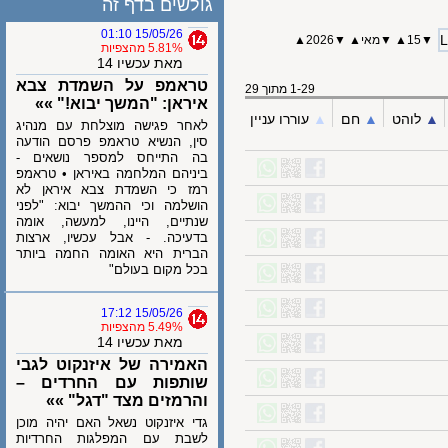
גולשים בדף זה
15/05/26 01:10
15
▲
▼
מאי
▲
▼
2026▲
5.81% מהצפיות
מאת עכשיו 14
טראמפ על השמדת צבא
1-29 מתוך 29
איראן: "המשך יבוא!" »»
לוהט
▲︎
חם
▲︎
עוררו עניין
לאחר פגישה מוצלחת עם מנהיג
סין, הנשיא טראמפ פרסם הודעה
בה התייחס למספר נושאים -
ביניהם המלחמה באיראן • טראמפ
רמז כי השמדת צבא איראן לא
הושלמה וכי ההמשך יבוא: "לפני
שנתיים, היינו, למעשה, אומה
בדעיכה. - אבל עכשיו, ארצות
הברית היא האומה החמה ביותר
בכל מקום בעולם"
15/05/26 17:12
5.49% מהצפיות
מאת עכשיו 14
האמירה של איזנקוט לגבי
שותפות עם החרדים –
והרמזים מצד "דגל" »»
גדי איזנקוט נשאל האם יהיה מוכן
לשבת עם המפלגות החרדיות