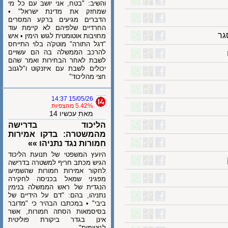
והשיב: "בטח, אני יושב עם כל מי
שמחזק את מדינת ישראל" •
הדברים מגיעים ברקע המסרים
החרדיים שלפיהם לא קיימת עוד
מחויבות אוטומטית לגוש הימין • איש
"דגל התורה" מוטק'ה בלוי התייחס
להרכב הממשלה בה הם עשויים
לשבת לאחר הבחירות ואמר שהם
יכולים לשבת עם איזנקוט ו"לגנוב
חצי מהליכוד"
15/05/26 14:37
5.42% מהצפיות
מאת עכשיו 14
הליכוד בדרישה
מהמשטרה: בדקו אמירות
חמורות נגד נתניהו »»
היועץ המשפטי של תנועת הליכוד
הגיש מכתב חריף למשטרה בדרישה
לחקור אמירות חמורות שהשמיעו
מפגיני שמאל בכניסה לחקירה
הנגדית של ראש הממשלה בנימין
נתניהו, בהם: "דם על הידיים של
ביבי" • במכתבו הבהיר כי "מדובר
בסיסמאות הסתה חמורות, אשר
אינן בגדר ביקורת פוליטית
לגיטימית"