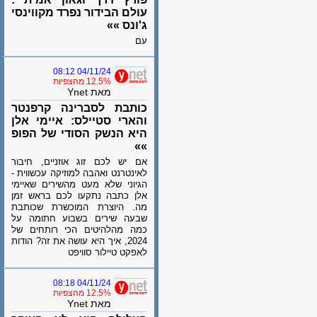
עולם הבידור נפרד מקווינסי
ג'ונס »»
עם
04/11/24 08:12
12.5% מהצפיות
מאת Ynet
כותבת לסברינה קרפנטר
והארי סטיילס: איימי אלן
היא הנשק הסודי של הפופ
»»
אם יש לכם זוג אוזניים, חיבור
לאינטרנט ואהבה למוזיקה עכשווית -
הגיוני שלא מעט מהשירים שאיימי
אלן כתבה נתקעו לכם בראש זמן
מה. היוצרת המוכשרת שכותבת
שבעה שירים בשבוע חתומה על
כמה מהלהיטים הכי רותחים של
2024, איך היא עושה את זה? הודות
לאפקט טיילור סוויפט
04/11/24 08:18
12.5% מהצפיות
מאת Ynet