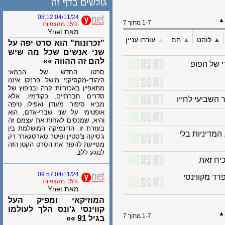
גולשים בדף זה
04/11/24 08:12
1-7 מתוך 7
15% מהצפיות
מאת Ynet
לוהט
▲︎
חם
▲︎
עוררו עניין
"זכרונות" הוא סרט יפה על
שני אנשים שכל מה שיש
להם זה ההווה »»
ל הפופ
סרטו החדש של הבמאי
היהודי-מקסיקני מישל פרנקו איננו
מתאפיין באכזריות קרה ובניפוץ של
סדרים חברתיים, כקודמיו, אלא
ביעי לחייו
מביא סיפור מעודן ואפילו טיפה
אופטימי על שני שברי-אדם, הוא
והיא, שמנסים לאחות את עצמם זה
בעזרת זו. הדינמיקה המושלמת בין
יניות בלי
ג'סיקה צ'סטיין ופיטר סארסגארד רק
מסייעת להפוך את הסרט הקטן הזה
לנוגע ללב
04/11/24 09:57
 מקווינסי
15% מהצפיות
מאת Ynet
המוזיקאי ומפיק העל
קווינסי ג'ונס הלך לעולמו
1-7 מתוך 7
בגיל 91 »»