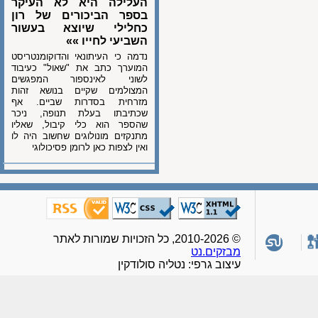
העלילה היא לא העיקר
בספר הביכורים של רון
כחלילי שיוצא בעשור
השביעי לחייו »»
נדמה כי העיתונאי והדוקומנטריסט
המוערך כתב את "שאול" כעיבוד
לשוני לאינספור המפגשים
המצולמים שקיים בנושא זהות
מזרחית בסדרות שביים. אף
שכתיבתו בעלת תנופה, ניכר
שהספר הוא כלי קיבול, שאליו
מתנקזים מונולוגים שחשוב היה לו
ואין לצפות כאן לרומן פסיכולוגי
© 2010-2026, כל הזכויות שמורות לאתר
מבזקים.נט
עיצוב גרפי: נטליה סולודקין