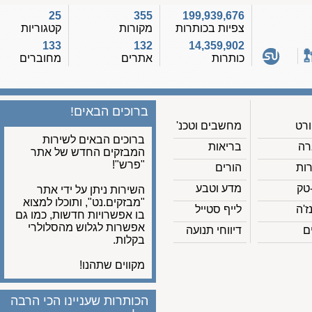
25
355
199,939,676
צפיות בכותרות
מקורות
קטגוריות
133
132
14,359,902
כותרות
אתרים
מחוברים
ברוכים הבאים!
מחשבים וטכנ'
ברוכים הבאים לשירות
בריאות
המבזקים החדש של אתר
"פרש"!
הורים
מדע וטבע
השירות ניתן על ידי אתר
"מבזקים.נט", ותוכלו למצוא
לייף סטייל
בו אפשרויות חדשות, כמו גם
אפשרות לגלוש מהסלולרי
דיווחי תנועה
בקלות.
מקווים שתהנו!
הכותרות שעניינו הכי הרבה