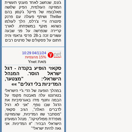
ג'ונס, שנחשב לאחד מענקי תעשיית
המוזיקה העולמית, הפיק שלושה
מאלבומיו של מייקל ג'קסון בהם
Thriller ושיתף פעולה עם פרנק
סינטרה וריי צ'רלס, הלך לעולמו
כשהוא מוקף במשפחתו. לאורך
קריירה שנפרשה על פני שבעה
עשורים זכה ב-28 פרסי גראמי והיה
חתום על פסקולים של סרטים רבים
04/11/24 10:29
15% מהצפיות
מאת Ynet
סקאזי הופיע בקנדה - דגל
ישראל הוסר. המנהל
הישראלי: "מצטער,
המדיניות בלי דגלים" »»
במהלך הופעה של הדי.ג'יי הישראלי
בטורונטו עלה מאבטח מקומי על
הבמה וחטף מידו באגרסיביות את
הדגל שבו נופף. "אני לא רגיל
לדברים האלה", הגיב סקאזי,
"מסתבר שזו המדיניות, שהמוזיקה
מופרדת מפוליטיקה". מנהל המועדון
הישראלי הבהיר: "זו המדיניות. אני
גאה להיות ישראלי"