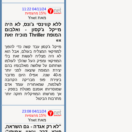
04/11/24 11:22
15% מהצפיות
מאת Ynet
ללא קווינסי ג'ונס, לא היה
מייקל ג'קסון - ואלבום
המופת Thriller מוכיח זאת
»»
מייקל ג'קסון עבד קשה כדי להפוך
למוזיקאי המצליח בעולם, אבל הוא
לא היה מצליח לעשות זאת בלי
המוזיקאי ומפיק העל שהלך לעולמו
ושחתום על שלושה מאלבומיו בהם
יצירת המופת שיצאה לפני יותר
מ-40 שנה. אפילו היום מדובר
ביצירת פופ מבריקה הקרובה
לשלמות, שמאחוריה עומד אדם
שמוסריותו אומנם מוטלת בספק -
אך מורשתו המוזיקלית חזקה יותר
מתרבות הביטול
04/11/24 23:08
15% מהצפיות
מאת Ynet
"לא רק ​​אגדה - גם השראה,
פורץ דרך וגאון אמיתי":