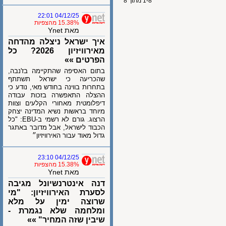
1-8 מתוך 8
04/12/25 22:01
15.38% מהצפיות
מאת Ynet
איך ישראל ניצלה מהדחה
מאירוויזיון 2026? כל
הפרטים »»
בתום האסיפה שהתקיימה בז'נבה,
שהכריעה כי ישראל תשתתף
בתחרות בווינה בחודש מאי, נודע כי
ההצלה התאפשרה בזכות עבודה
דיפלומטית מאחורי הקלעים וצוות
מיוחד בראשות נשיא המדינה יצחק
הרצוג. גורם לא רשמי ב-EBU: "כל
הכבוד לישראל, אבל מדובר באתגר
גדול מאוד עבור האירוויזיון״
04/12/25 23:10
15.38% מהצפיות
מאת Ynet
דנה אינטרנשיונל מגיבה
לסערת האירוויזיון: "מי
שרוצה ימין על מלא
ומלחמה שלא נגמרת -
שיבין שזה המחיר" »»