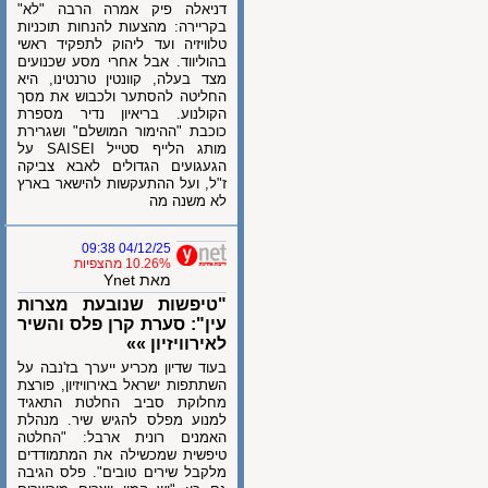
דניאלה פיק אמרה הרבה "לא"
בקריירה: מהצעות להנחות תוכניות
טלוויזיה ועד ליהוק לתפקיד ראשי
בהוליווד. אבל אחרי מסע שכנועים
מצד בעלה, קוונטין טרנטינו, היא
החליטה להסתער ולכבוש את מסך
הקולנוע. בריאיון נדיר מספרת
כוכבת "ההימור המושלם" ושגרירת
מותג הלייף סטייל SAISEI על
הגעגועים הגדולים לאבא צביקה
ז"ל, ועל ההתעקשות להישאר בארץ
לא משנה מה
04/12/25 09:38
10.26% מהצפיות
מאת Ynet
"טיפשות שנובעת מצרות
עין": סערת קרן פלס והשיר
לאירוויזיון »»
בעוד שדיון מכריע ייערך בז'נבה על
השתתפות ישראל באירוויזיון, פורצת
מחלוקת סביב החלטת התאגיד
למנוע מפלס להגיש שיר. מנהלת
האמנים רונית ארבל: "החלטה
טיפשית שמכשילה את המתמודדים
מלקבל שירים טובים". פלס הגיבה