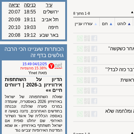
עיר
כניסה
יציאה
ירושלים
18:55
20:07
1-8 מתוך 8
תל אביב
19:11
20:09
לוהט
▲︎
חם
▲︎
עוררו עניין
חיפה
19:03
20:10
באר שבע
19:12
20:08
ר כשקשה"
הכותרות שעניינו הכי הרבה
גולשים בדף זה
04/12/25 15:49
15.38% מהצפיות
 כזה לבד?"
מאת Ynet
הדיון על השתתפות
אירוויזיון ב-2026 | דיווחים
חיים »»
שאלת השתתפותה של ישראל
באירוויזיון 2026 באוסטריה, שעמדה
במרכז סערה שהלכה ונבנתה
ומלחמה שלא
בחודשים האחרונים, נדונה בשעה זו
באספה הכללית של איגוד השידור
האירופי. שם יוחלט סופית אם
ישראל תשתתף באירוויזיון - או שמא
המדינות האירופיות יצביעו נגד