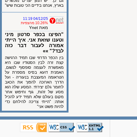
גם כן: "יש המון יוצרים מוכשרים
בארץ, אנחנו בידיים הכי טובות שיש"
04/12/25 11:19
10.26% מהצפיות
מאת Ynet
"הפיצו בכפר סרטון מיני
וטענו שזאת אני. איך הייתי
אמורה לעבור דבר כזה
לבד?" »»
בין הכפר הדרוזי שבו תמיד הרגישה
קצת זרה לבין הסטודיו שבו היא
מאפשרת לעצמה סופסוף לנשום,
האמנית דועא בסיס מספרת על
הטראומה המעצבת בנעוריה - ועל
הדרך הארוכה להפוך את הכאב
לחומר גלם יצירתי. המסע שלה הוא
מסע של זהות, גוף וחיפוש אחר
מקום בעולם שלא תמיד ידע להכיל
אותה: "הייתי צריכה להילחם כדי
להיות פשוט אני"