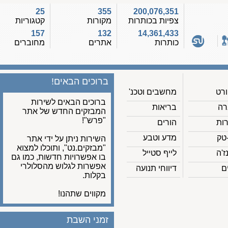
25
355
200,076,351
צפיות בכותרות
מקורות
קטגוריות
157
132
14,361,433
כותרות
אתרים
מחוברים
ברוכים הבאים!
מחשבים וטכנ'
ברוכים הבאים לשירות
בריאות
המבזקים החדש של אתר
"פרש"!
הורים
מדע וטבע
השירות ניתן על ידי אתר
"מבזקים.נט", ותוכלו למצוא
לייף סטייל
בו אפשרויות חדשות, כמו גם
אפשרות לגלוש מהסלולרי
דיווחי תנועה
בקלות.
מקווים שתהנו!
זמני השבת