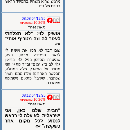
מרגיש שהוא משחק בתפקיד הראשי
בסרט של חייו
04/12/25 08:08
10.26% מהצפיות
מאת Ynet
אושיק לוי: "לא הצלחתי
לעזור לה וזה מטריף אותי"
»»
שום דבר לא הכין את אושיק לוי
לכאב הפרידה מבתו, נועה,
שנפטרה מסרטן בגיל 43. בריאיון
גלוי לב ב"7 ימים" וב"ידיעות+" הוא
מספר על המאבק שלה במחלה,
הבקשה האחרונה שלה ממנו והשיר
שכתבה, שקיבל פתאום משמעות
מצמררת
04/12/25 08:12
10.26% מהצפיות
מאת Ynet
"הבית שלנו כאן, אני
ישראלית. לא עלה לי בראש
לנסוע לכל מקום אחר
כשקשה" »»