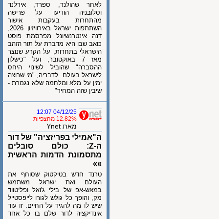
לאחר שהולנד, ספרד, אירלנד
וסלובניה הודיעו על פרישה
מהתחרות בעקבות אישור
השתתפות ישראל באירוויזיון 2026,
דנה אינטרנשיונל מפרסמת פוסט
כואב שבו היא מדברת על תור הזהב
הישראלי בתחרות, על הקרע שנוצר
מאז 7 באוקטובר, ועל "כישלון
ההסברה" שהוביל לשינוי היחס
לישראל בעולם. לדבריה, "מי שרוצה
ימין על מלא ומלחמה שלא נגמרת -
שיבין שזה המחיר"
04/12/25 12:07
12.82% מהצפיות
מאת Ynet
ה"אמילי בפריזציה" של דור
ה-Z: כולם סובלים
מתסמונת הדמות הראשית
»»
טרנד חדש בטיקטוק שסוחף את
העולם ואת ישראל משתמש
במאש-אפ של בילי ג'ואל ופליטווד
מק, והופך כל גולש לגורו לייפסטייל
שיש לו מה להגיד על החיים. זו עוד
אינדיקציה לדור שלם בו כל אחד