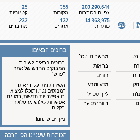
25
355
200,290,644
צפיות בכותרות
מקורות
קטגוריות
233
132
14,363,975
כותרות
אתרים
מחוברים
ברוכים הבאים!
מחשבים וטכנ'
ברוכים הבאים לשירות
בריאות
המבזקים החדש של אתר
"פרש"!
הורים
מדע וטבע
השירות ניתן על ידי אתר
"מבזקים.נט", ותוכלו למצוא
לייף סטייל
בו אפשרויות חדשות, כמו גם
אפשרות לגלוש מהסלולרי
דיווחי תנועה
בקלות.
מקווים שתהנו!
הכותרות שעניינו הכי הרבה