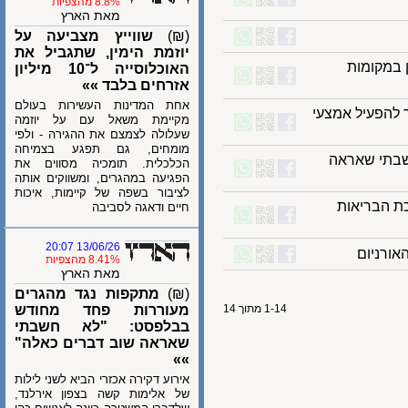
8.8% מהצפיות
מאת הארץ
(₪)
שווייץ מצביעה על
יוזמת הימין, שתגביל את
מקומות
האוכלוסייה ל־10 מיליון
אזרחים בלבד »»
אחת המדינות העשירות בעולם
פעיל אמצעי
מקיימת משאל עם על יוזמה
שעלולה לצמצם את ההגירה - ולפי
מומחים, גם תפגע בצמיחה
תי שאראה
הכלכלית. תומכיה מסווים את
הפגיעה במהגרים, ומשווקים אותה
לציבור בשפה של קיימות, איכות
הבריאות
חיים ודאגה לסביבה
13/06/26 20:07
ניום
8.41% מהצפיות
מאת הארץ
(₪)
מתקפות נגד מהגרים
1-14 מתוך 14
מעוררות פחד מחודש
בבלפסט: "לא חשבתי
שאראה שוב דברים כאלה"
»»
אירוע דקירה אכזרי הביא לשני לילות
של אלימות קשה בצפון אירלנד,