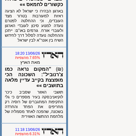
כקשורים לחמאס »»
בארגון הבהירו כי ישראל לא הציגה
ראיות למעורבות בטרור מצד
העובדים, וכי ההחלטה לפטרם
נועדה למנוע סיכון לעובדי הארגון
ולעוברי אורח. גורמים באו"ם: ייתכן
וההחלטה נועדה לסלול דרך לחידוש
השיח בין אונר"א לבין ישראל
13/06/26 18:20
7.65% מהצפיות
מאת הארץ
(₪)
"המקום נראה כמו
צ'רנוביל": השכונה הכי
מופצצת בקייב עדיין מלאה
בתושבים »»
תושבי האזור שסביב כיכר
לוקיאניבסקה בעיר מספרים כי גלי
התקיפות המתגברים של רוסיה רק
מחריפים את הפחד והחרדה
בשכונה, שהפכה לאחד מסמליה של
מלחמת ההתשה האווירית
13/06/26 11:18
6.31% מהצפיות