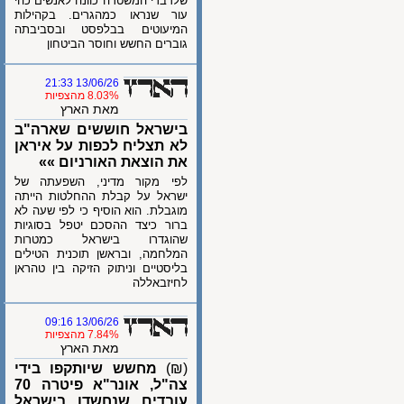
שלדברי המשטרה כוונה לאנשים כהי
עור שנראו כמהגרים. בקהילות
המיעוטים בבלפסט ובסביבתה
גוברים החשש וחוסר הביטחון
13/06/26 21:33
8.03% מהצפיות
מאת הארץ
בישראל חוששים שארה"ב
לא תצליח לכפות על איראן
את הוצאת האורניום »»
לפי מקור מדיני, השפעתה של
ישראל על קבלת ההחלטות הייתה
מוגבלת. הוא הוסיף כי לפי שעה לא
ברור כיצד ההסכם יטפל בסוגיות
שהוגדרו בישראל כמטרות
המלחמה, ובראשן תוכנית הטילים
בליסטיים וניתוק הזיקה בין טהראן
לחיזבאללה
13/06/26 09:16
7.84% מהצפיות
מאת הארץ
(₪)
מחשש שיותקפו בידי
צה"ל, אונר"א פיטרה 70
עובדים שנחשדו בישראל