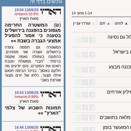
גולשים בדף זה
13/06/26 19:04
1-14 מתוך 14
10.9% מהצפיות
מאת הארץ
לוהט
▲︎
חם
▲︎
עוררו עניין
(₪)
המשטרה החרימה
מגפונים בהפגנה בירושלים
בטענה כי אסור להפעיל
גם נסיגה
אמצעי הגברה בשבת »»
המשטרה גם חסמה צעדה
 שנחשדו בישראל
בירושלים ועצרה שני מפגינים.
בהפגנה בעפולה נאמה שקמה
ברסלר: "חברי ממשלת הטבח
רואים את הסקרים, והם יודעים מה
כננה מבצע
חלקם באסון". בכיכר הבימה תנאם
אילה מצגר, כלתו של יורם מצגר
שנרצח בשבי
הימין, שתגביל את האוכלוסייה ל־10 מיליון אזרחים
13/06/26 18:43
8.99% מהצפיות
מאת הארץ
תמונות השבוע של צלמי
"הארץ" »»
לאה בתושבים
ועשר בזמן
13/06/26 16:48