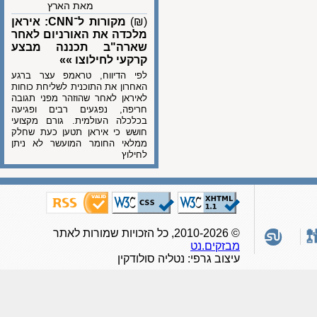
מאת הארץ
(₪)
מקורות ל־CNN: איראן
מלכדה את האורניום לאחר
שארה"ב תכננה מבצע
קרקעי לחילוצו »»
לפי הדיווח, טראמפ עצר ברגע
האחרון את התוכנית לשליחת כוחות
לאיראן לאחר שהוזהר מפני תגובה
חריפה, נפגעים רבים ופגיעה
בכלכלה העולמית. גורם מקצועי
חושש כי איראן תטען כעת שחלק
ממלאי החומר המועשר לא ניתן
לחילוץ
© 2010-2026, כל הזכויות שמורות לאתר
מבזקים.נט
עיצוב גרפי: נטליה סולודקין