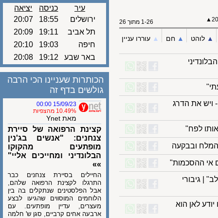
עיר
כניסה
יציאה
ירושלים
18:55
20:07
1-26 מתוך 26
תל אביב
19:11
20:09
לוהט
▲︎
חם
▲︎
עוררו עניין
חיפה
19:03
20:10
באר שבע
19:12
20:08
נדיני
הכותרות שעניינו הכי הרבה
גולשים בדף זה
יש את הדרג
15/09/23 00:00
10.49% מהצפיות
מאת Ynet
ו לפח"
קצינת הרפואה של סיירת
צנחנים: "אנשים בג'נין
לח ובבקעה
מופתעים מהקוקו
הבלונדיני ומחייכים אליי"
י ההסכמות"
»»
החיילים בסיירת צנחנים כבר
 | גיבורי
התרגלו לקצינת הרפואה שלהם,
אבל הפלסטינים שנתקלים בה בין
הלוחמים המוסווים שהגיעו לבצע
ע לאן הוא
מעצרים, עדיין מופתעים. עם
ארבעה אחים קרביים, סגן ש' חלמה