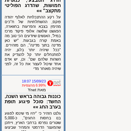
הדרג המבצעי, כנופיות
חמושות, שהדרג הפוליטי
מתקצב" »»
על רקע ההתנכלויות לאלוף יהודה
פוקס, ההשתלחויות של ח"כים
מהימין בצבא והפרעות בחווארה,
הפגשנו שלושה אלופי פיקוד מרכז
במיל', האנשים שיודעים הכי טוב מה
באמת קורה בגבעות. "יש כאן
מדינה בתוך מדינה", הם מזהירים.
"ככל שיהיה יותר בלגן, יהיה
למתנחלים יותר קל להצדיק את
השהות שלהם שם". וכן, יש אדם
אחד שיכול לעצור את כל זה, לפני
שיהיה מאוחר מדי
15/09/23 18:07
6.99% מהצפיות
מאת Ynet
כוננות גבוהה בראש השנה,
החשד: סוכל פיגוע תופת
בערב החג »»
גלנט הזהיר כי "יהיו מי שינסו לפגוע
בנו בחסות החגים", כ-5,000
שוטרים נפרסו ברחבי הארץ, וייתכן
שהמעצר הדרמטי והמהיר שביצעו