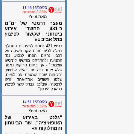
15/09/23 11:46
3.88% מהצפיות
מאת Ynet
מעצר דרמטי של ימ"מ
ב-431, החשד: אירוע
ביטחוני שקשור לפיצוץ
בתל אביב »»
כביש 431 נחסם לשעתיים במחלף
רמלה לכיוון מזרח עקב פשיטה על
רכב, נהגים הונחו לנסוע נגד
התנועה ולהתרחק מחשש ל"מטען
עוצמתי" - אך בתום סריקות נמסר
שלא אותר כזה. עד ראייה ל-ynet:
"הכוחות שברו שמשות עם לומים,
שלפו חשודים אחד-אחד וזרקו
לרצפה". שב"כ: "נבדק קשר לפיצוץ
בפארק הירקון"
15/09/23 14:51
3.59% מהצפיות
מאת Ynet
"גלנט באירוע של
האופוזיציה": שר הביטחון
והמחלוקות »»