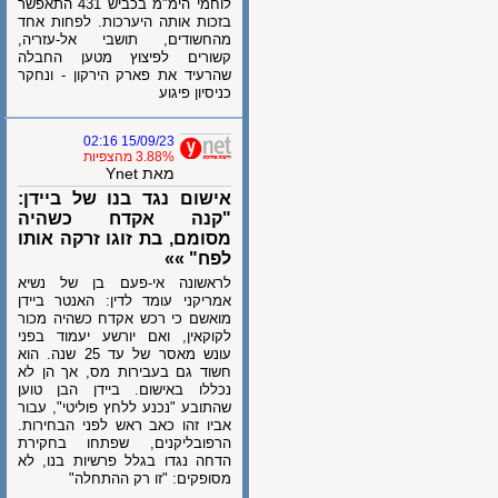
לוחמי הימ"מ בכביש 431 התאפשר
בזכות אותה היערכות. לפחות אחד
מהחשודים, תושבי אל-עזריה,
קשורים לפיצוץ מטען החבלה
שהרעיד את פארק הירקון - ונחקר
כניסיון פיגוע
15/09/23 02:16
3.88% מהצפיות
מאת Ynet
אישום נגד בנו של ביידן:
"קנה אקדח כשהיה
מסומם, בת זוגו זרקה אותו
לפח" »»
לראשונה אי-פעם בן של נשיא
אמריקני עומד לדין: האנטר ביידן
מואשם כי רכש אקדח כשהיה מכור
לקוקאין, ואם יורשע יעמוד בפני
עונש מאסר של עד 25 שנה. הוא
חשוד גם בעבירות מס, אך הן לא
נכללו באישום. ביידן הבן טוען
שהתובע "נכנע ללחץ פוליטי", עבור
אביו זהו כאב ראש לפני הבחירות.
הרפובליקנים, שפתחו בחקירת
הדחה נגדו בגלל פרשיות בנו, לא
מסופקים: "זו רק ההתחלה"