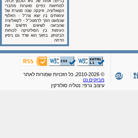
בדיחה אחת של גיא הוכמן זכתה
למחיאות כפיים סוערות מחברי
הקואליציה, וזיקקה שנה סוערת של
עימותים בין יוצא צה"ל - האלוף
שכמעט הפך לרמטכ"ל - לקואליציה
שהביאה לשיאים חדשים את
העימות בין הפוליטיקה לכוחות
הביטחון. בתווך הוא שרד גם ניסיון
הדחה
© 2010-2026, כל הזכויות שמורות לאתר
מבזקים.נט
עיצוב גרפי: נטליה סולודקין