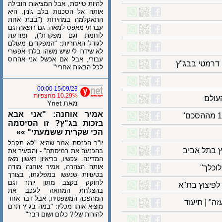
להיות טייסת, אבל המציאות הובילה
אותה אל הסכנות בלב ג'נין. היא
התאקלמה במהירות ("בבת אחת
עברתי מאפס למאה. גם רופאה וגם
לוחמת וגם מפקדת"), ומודעת
לגודל האחריות: "המפקדים מעולם
לא שידרו לי שיש משהו בלתי אפשרי
עבורי, אבל אם אכשל אני אהרוס
מטי בבג"ץ
לכל הבאות אחריי"
15/09/23 00:00
10.29% מהצפיות
מאת Ynet
אמיר אוחנה: "אני אבא
בזכות בג"ץ? זו הסיסמה
הכי שקרית ששמעתי" »»
יו"ר הכנסת אמר שהיא "לא תקבל
בהכנעה את רמיסתה" - והסעיר את
המדינה. עכשיו, בריאיון ראשון מאז
אותה הצהרה, אמיר אוחנה מודה
לך"
בטעויות שנעשו במפלגתו, בצורך
לחוקק בקצב מתון יותר וגם
בהצלחת המחאה לעכב את
המהפכה המשפטית, אבל דבר אחד
| תיעוד
מוציא אותו מכליו: "במה בג"ץ תרם
להורות שלי? כלום ושום דבר"