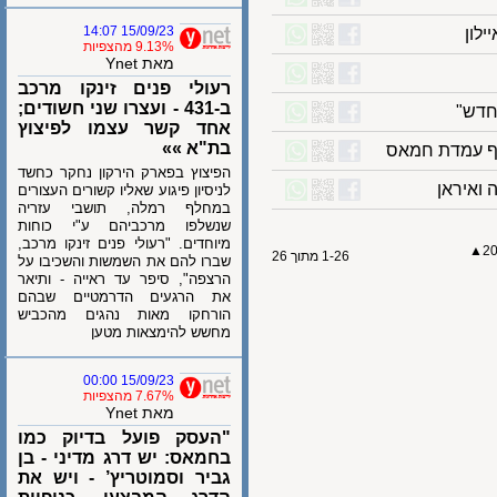
15/09/23 14:07
ן
9.13% מהצפיות
מאת Ynet
רעולי פנים זינקו מרכב
ב-431 - ועצרו שני חשודים;
ש"
אחד קשר עצמו לפיצוץ
בת"א »»
 עמדת חמאס
הפיצוץ בפארק הירקון נחקר כחשד
יראן
לניסיון פיגוע שאליו קשורים העצורים
במחלף רמלה, תושבי עזריה
שנשלפו מרכביהם ע"י כוחות
מיוחדים. "רעולי פנים זינקו מרכב,
1-26 מתוך 26
שברו להם את השמשות והשכיבו על
הרצפה", סיפר עד ראייה - ותיאר
את הרגעים הדרמטיים שבהם
הורחקו מאות נהגים מהכביש
מחשש להימצאות מטען
15/09/23 00:00
7.67% מהצפיות
מאת Ynet
"העסק פועל בדיוק כמו
בחמאס: יש דרג מדיני - בן
גביר וסמוטריץ’ - ויש את