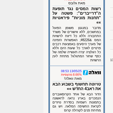
מאת גלובס
רשות המסים נגד תופעת
ה"דרייברים": פשטה על
"תחנות מוניות" פיראטיות
»»
מדובר במנגנון משומן הפועל
במחשכים, ללא אישורים של משרד
התחבורה וללא כל דיווח לרשויות
המס &#8226; האפשרות הזמינה
של מערך היסעים באמצעות רכבים
פרטיים לאורך כל שעות היום וללא
כל רגולציה יצרה תעשייה שלמה של
כסף שחור המתגלגל מתחת לעין
הרשויות
13/05/25 08:53
8.66% מהצפיות
מאת וואלה!
טויוטה תחשוף בשבוע הבא
את ראב4 החדש »»
הדור הבא של אחד הקרוסאוברים
הנמכרים בארץ נראה לראשונה
בתמונות רשמיות בסדרת טיזרים
לקראת החשיפה המלאה. ויש גם
מתיחת פנים לקורולה קרוס