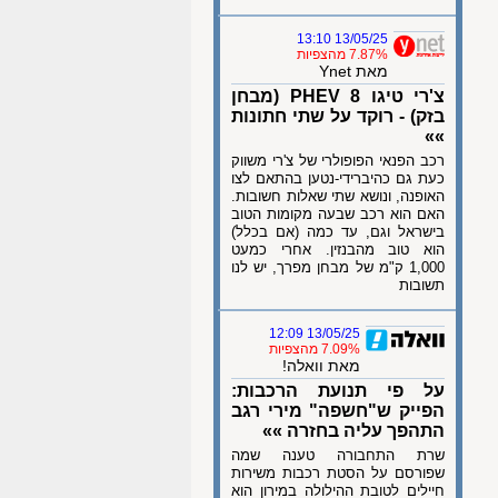
13/05/25 13:10
7.87% מהצפיות
מאת Ynet
צ'רי טיגו 8 PHEV (מבחן
בזק) - רוקד על שתי חתונות
»»
רכב הפנאי הפופולרי של צ'רי משווק
כעת גם כהיברידי-נטען בהתאם לצו
האופנה, ונושא שתי שאלות חשובות.
האם הוא רכב שבעה מקומות הטוב
בישראל וגם, עד כמה (אם בכלל)
הוא טוב מהבנזין. אחרי כמעט
1,000 ק"מ של מבחן מפרך, יש לנו
תשובות
13/05/25 12:09
7.09% מהצפיות
מאת וואלה!
על פי תנועת הרכבות:
הפייק ש"חשפה" מירי רגב
התהפך עליה בחזרה »»
שרת התחבורה טענה שמה
שפורסם על הסטת רכבות משירות
חיילים לטובת ההילולה במירון הוא