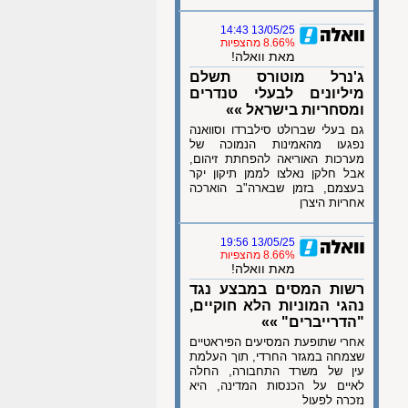
13/05/25 14:43
8.66% מהצפיות
מאת וואלה!
ג'נרל מוטורס תשלם
מיליונים לבעלי טנדרים
ומסחריות בישראל »»
גם בעלי שברולט סילברדו וסוואנה
נפגעו מהאמינות הנמוכה של
מערכות האוריאה להפחתת זיהום,
אבל חלקן נאלצו לממן תיקון יקר
בעצמם, בזמן שבארה"ב הוארכה
אחריות היצרן
13/05/25 19:56
8.66% מהצפיות
מאת וואלה!
רשות המסים במבצע נגד
נהגי המוניות הלא חוקיים,
"הדרייברים" »»
אחרי שתופעת המסיעים הפיראטיים
שצמחה במגזר החרדי, תוך העלמת
עין של משרד התחבורה, החלה
לאיים על הכנסות המדינה, היא
נזכרה לפעול