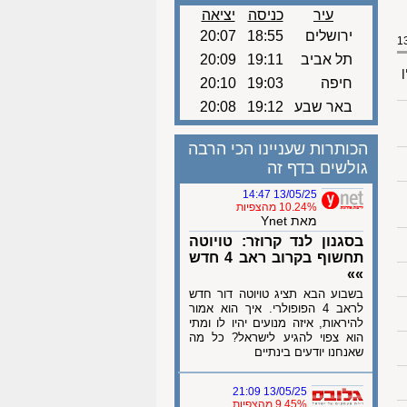
עיר
כניסה
יציאה
ירושלים
18:55
20:07
תל אביב
19:11
20:09
ן
חיפה
19:03
20:10
באר שבע
19:12
20:08
הכותרות שעניינו הכי הרבה
גולשים בדף זה
13/05/25 14:47
10.24% מהצפיות
מאת Ynet
בסגנון לנד קרוזר: טויוטה
תחשוף בקרוב ראב 4 חדש
»»
בשבוע הבא תציג טויוטה דור חדש
לראב 4 הפופולרי. איך הוא אמור
להיראות, איזה מנועים יהיו לו ומתי
הוא צפוי להגיע לישראל? כל מה
שאנחנו יודעים בינתיים
13/05/25 21:09
9.45% מהצפיות