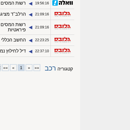
רשות המסים במ
◀︎
19:56:16
​הרלב"ד מציג
◀︎
21:09:16
רשות המסים נ
◀︎
21:09:16
פיראטיות
החשב הכללי מ
◀︎
22:23:25
דיל לחילוץ נ
◀︎
22:37:10
רכב
E
»»
»
1
«
««
קטגוריה