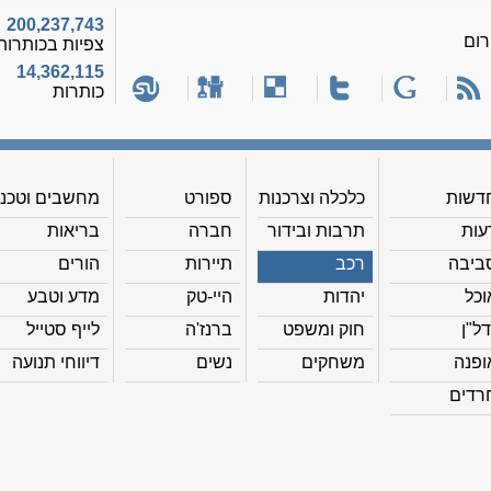
200,237,743
רום
צפיות בכותרות
14,362,115
כותרות
דשות
כלכלה וצרכנות
ספורט
מחשבים וטכנ'
עות
תרבות ובידור
חברה
בריאות
ביבה
רכב
תיירות
הורים
וכל
יהדות
היי-טק
מדע וטבע
דל"ן
חוק ומשפט
ברנז'ה
לייף סטייל
ופנה
משחקים
נשים
דיווחי תנועה
רדים