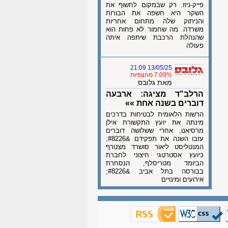
פייק-ניוז. רק שבמקום לחשוף את
השקר היא חשפה את הבורות
והניתוק שלה מתחום אחריות
משרדה. מה שחמור לא פחות הוא
שהנהלת הרכבת שיתפה איתה
פעולה
13/05/25 21:09
7.09% מהצפיות
מאת גלובס
​הרלב"ד מציגה: ארבעה
דוברים בשנה אחת »»
הרשות הלאומית לבטיחות בדרכים
מינתה את יועץ התקשורת אילן
מרסיאנו, אחרי ששלושה דוברים
עזבו השנה את תפקידם &#8226;
המנטליסט ליאור סושרד מצטרף
כיועץ אסטרטגי חיצוני לחברת
הביומד מטריסלף, הנסחרת
בבורסה בתל אביב &#8226;
אירועים ומינויים