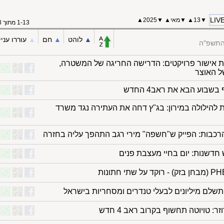
LIV
▼
13
▲
▼
מאי
▲
▼
2025
▲
1-13 מתוך 13
▲︎
לוהט
▲︎
חם
▲︎
עוררו עניי
 התשפ"ה
ת אישור פרויקטים: הדרישה החריגה של המשטרה,
ל האוצר
שבוע הבא את ראב4 החדש
להילולה במירון: בג"ץ דחה את העתירה נגד משרד
הרכבות: הפייק ש"חשפה" מירי רגב התהפך עליה בחזרה
 חדשנות: יום בחיי מעצבת פנים
 תשלם מיליונים לבעלי טנדרים ומסחריות בישראל
זר: טויוטה תחשוף בקרוב ראב 4 חדש