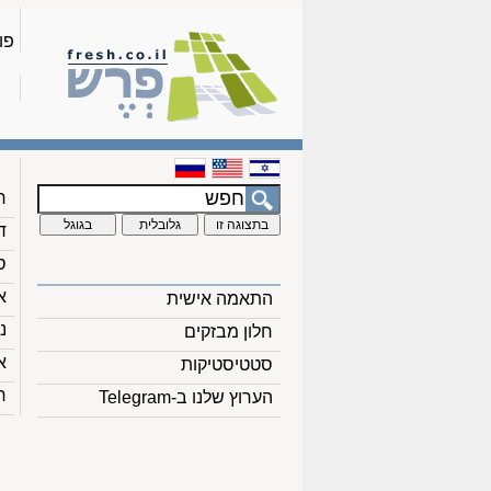
פו
ח
ד
ס
א
התאמה אישית
נ
חלון מבזקים
א
סטטיסטיקות
ח
הערוץ שלנו ב-Telegram