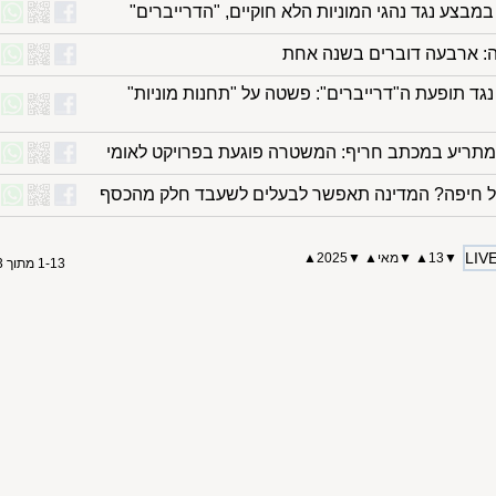
בצע נגד נהגי המוניות הלא חוקיים, "הדרייברים"
ה: ארבעה דוברים בשנה אחת
גד תופעת ה"דרייברים": פשטה על "תחנות מוניות"
תריע במכתב חריף: המשטרה פוגעת בפרויקט לאומי
מל חיפה? המדינה תאפשר לבעלים לשעבד חלק מהכסף
LIV
▼
13
▲
▼
מאי
▲
▼
2025
▲
1-13 מתוך 13