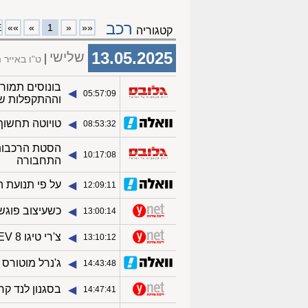
רכב
E
»»
»
1
«
««
קטגוריה
13.05.2025
שלישי
ט"ו באייר
בונוסים תמור
◀︎
05:57:09
וההתקפלות ש
טויוטה תחשוף ב
◀︎
08:53:32
הסטת הרכבות 
◀︎
10:17:08
התחבורה
על פי תנועת 
◀︎
12:09:11
כשעיצוב פוגש
◀︎
13:00:14
צ'רי טיגו 8 PHEV (מבחן בזק) - רוקד על שתי חתונות
◀︎
13:10:12
ג'נרל מוטורס
◀︎
14:43:48
בסגנון לנד קרו
◀︎
14:47:41