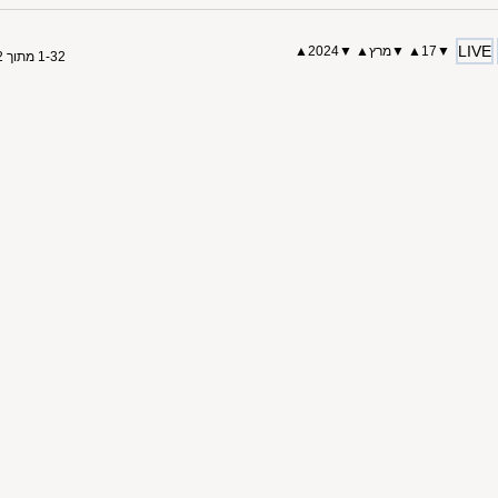
LIVE
▼
17
▲
▼
מרץ
▲
▼
2024
▲
1-32 מתוך 32