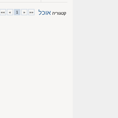
אוכל
»»
»
1
«
««
קטגוריה