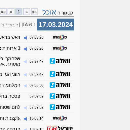
אוכל
»»
»
1
«
««
קטגוריה
17.03.2024
ראשון
ז' באדר ב'
ראש בראש #7: שקדי עגל, השפעות הפרסום ושיא אחד
◀︎
07:03:26
3 ארוחות צהריים קלות לכל המשפחה
◀︎
07:03:26
שלחמך: פי
◀︎
07:37:47
מוסתר. אל 
אוזני המן מ
◀︎
07:37:47
המלחמה הש
◀︎
07:38:50
פסטה ברוט
◀︎
07:39:52
לחם שטוח ב
◀︎
07:39:52
עוקצנות ו
◀︎
10:03:14
הגרסה הברי
◀︎
10:07:15