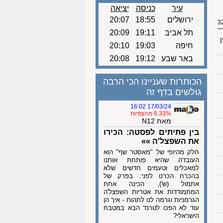
עיר
כניסה
יציאה
ירושלים
18:55
20:07
תל אביב
19:11
20:09
ן
חיפה
19:03
20:10
באר שבע
19:12
20:08
הכותרות שעניינו הכי הרבה
גולשים בדף זה
17/03/24 16:02
6.33% מהצפיות
מאת N12
בין פתיתים לפסטה: הכירו
את השפצל'ה »»
חלק מהיופי של "מאסטר שף" הוא
העובדה שהיא פותחת אותנו
למאכלים וטעמים חדשים שלא
בהכרח הכרנו לפני. בפרק של
אתמול (ש'), הכינה אחת
המתמודדות את אטריות השפצל'ה
הגרמניות וגרמה לנו לתהות - איך הן
עוד לא הפכו לטרנד הבא במטבח
הישראלי?