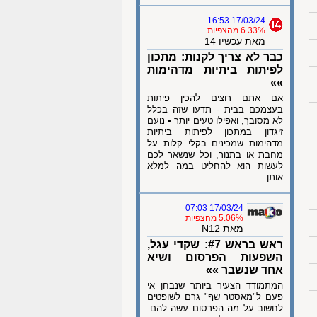
17/03/24 16:53
6.33% מהצפיות
מאת עכשיו 14
כבר לא צריך לקנות: מתכון
לפיתות ביתיות מדהימות
»»
אם אתם רוצים להכין פיתות
בעצמכם בבית - תדעו שזה בכלל
לא מסובך, ואפילו טעים יותר • נועם
זיגדון במתכון לפיתות ביתיות
מדהימות שמכינים בקלי קלות על
מחבת או בתנור, וכל שנשאר לכם
לעשות הוא להחליט במה למלא
אותן
17/03/24 07:03
5.06% מהצפיות
מאת N12
ראש בראש #7: שקדי עגל,
השפעות הפרסום ושיא
אחד שנשבר »»
המתמודד הצעיר ביותר שנבחן אי
פעם ל"מאסטר שף" גרם לשופטים
לחשוב על מה הפרסום עשה להם.