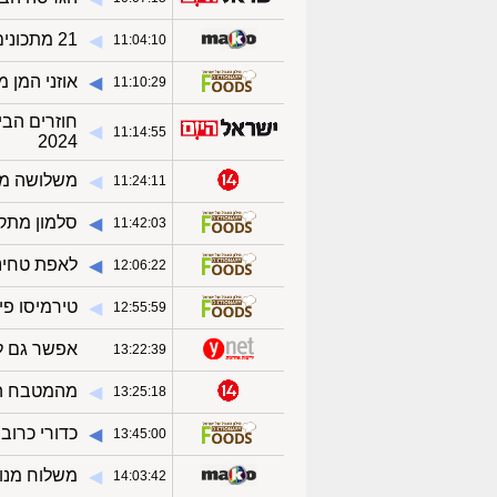
21 מתכונים למשלוח מנות בריא שהייתם שמחים לקבל בעצמכם
◀︎
11:04:10
אוזני המן 
◀︎
11:10:29
חוזרים הב
◀︎
11:14:55
2024
משלושה מרכ
◀︎
11:24:11
סלמון מתק
◀︎
11:42:03
לאפת טחינ
◀︎
12:06:22
טירמיסו פי
◀︎
12:55:59
אפשר גם לבד: 5 מתכונים 
◀︎
13:22:39
מהמטבח המ
◀︎
13:25:18
כדורי כרובי
◀︎
13:45:00
משלוח מנות
◀︎
14:03:42