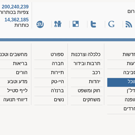
200,240,239
רום
צפיות בכותרות
14,362,185
כותרות
דשות
כלכלה וצרכנות
ספורט
מחשבים וטכנ'
עות
תרבות ובידור
חברה
בריאות
ביבה
רכב
תיירות
הורים
וכל
יהדות
היי-טק
מדע וטבע
דל"ן
חוק ומשפט
ברנז'ה
לייף סטייל
ופנה
משחקים
נשים
דיווחי תנועה
רדים