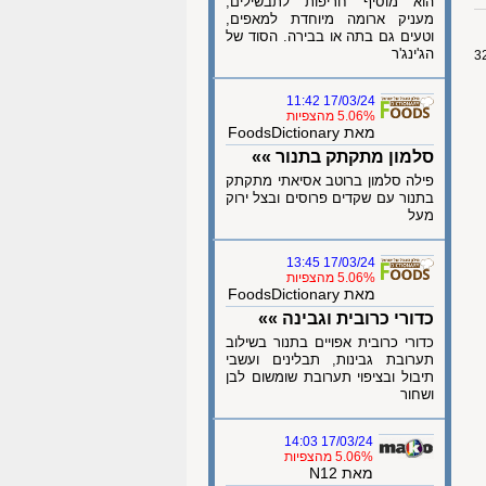
הוא מוסיף חריפות לתבשילים,
מעניק ארומה מיוחדת למאפים,
וטעים גם בתה או בבירה. הסוד של
הג'ינג'ר
17/03/24 11:42
5.06% מהצפיות
מאת FoodsDictionary
סלמון מתקתק בתנור »»
פילה סלמון ברוטב אסיאתי מתקתק
בתנור עם שקדים פרוסים ובצל ירוק
מעל
17/03/24 13:45
5.06% מהצפיות
מאת FoodsDictionary
כדורי כרובית וגבינה »»
כדורי כרובית אפויים בתנור בשילוב
תערובת גבינות, תבלינים ועשבי
תיבול ובציפוי תערובת שומשום לבן
ושחור
17/03/24 14:03
5.06% מהצפיות
מאת N12