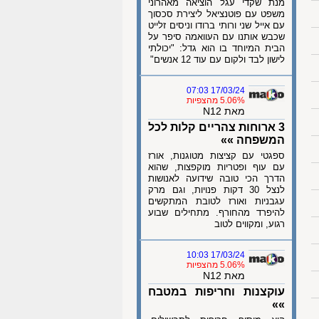
מנת שקדי עגל הוציאה מאהרוני
משפט עם פוטנציאל ליצירת סכסוך
עם אייל שני ורותי ברודו וניסים זלייט
שכבש אותנו עם העוואמה סיפר על
הבית המיוחד בו הוא גדל: "יכולתי
לישון לבד ולקום עם עוד 12 אנשים"
17/03/24 07:03
5.06% מהצפיות
מאת N12
3 ארוחות צהריים קלות לכל
המשפחה »»
ספגטי עם קציצות מטוגנות, אורז
עם עוף ופטריות מוקפצות, שהוא
הדרך הכי טובה שידועה לאנושות
לנצל 30 דקות פנויות, וגם מרק
עגבניות ואורז לטובת המתקשים
להיפרד מהחורף. מתחילים שבוע
רגוע, ומקווים לטוב
17/03/24 10:03
5.06% מהצפיות
מאת N12
עוקצנות וחריפות במטבח
»»