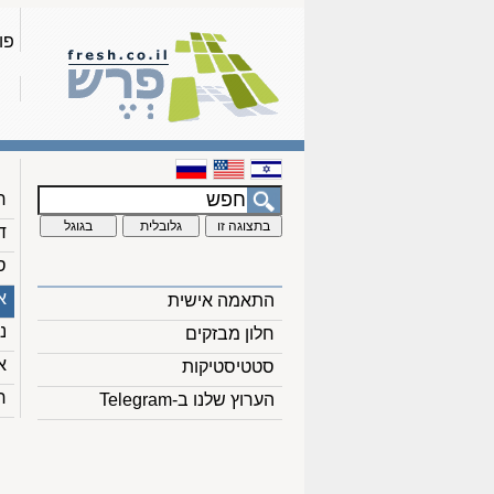
פו
ח
ד
ס
א
התאמה אישית
נ
חלון מבזקים
א
סטטיסטיקות
ח
הערוץ שלנו ב-Telegram