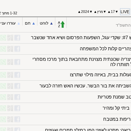
LIVE
▼
17
▲
▼
מרץ
▲
▼
2024
▲
1-32 מתוך 32
▲︎
לוהט
▲︎
חם
▲︎
עוררו עניי
 התשפ"ד
 שנשבר
צריה שכונתית מצוינת מתחבאת בתוך מרכז מסחרי
תוותרו לה
עולות בבית, באיזה מילוי שתרצו
ביתה את בור הבשר. עכשיו האש חזרה לבעור
ב שמנת פטריות
יתי קל ומהיר
חריפות במטבח
אה: מתכון לאוזני המן במילוי תמרים ואגוזים