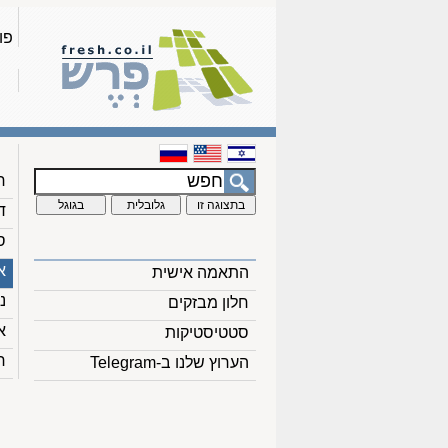
פו
ח
ד
ס
א
התאמה אישית
נ
חלון מבזקים
א
סטטיסטיקות
ח
הערוץ שלנו ב-Telegram