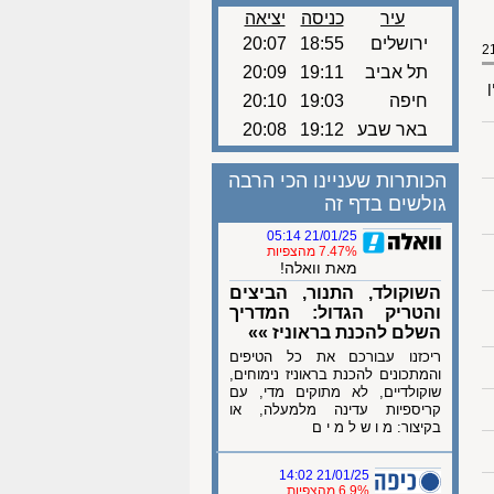
עיר
כניסה
יציאה
ירושלים
18:55
20:07
תל אביב
19:11
20:09
ן
חיפה
19:03
20:10
באר שבע
19:12
20:08
הכותרות שעניינו הכי הרבה
גולשים בדף זה
21/01/25 05:14
7.47% מהצפיות
מאת וואלה!
השוקולד, התנור, הביצים
והטריק הגדול: המדריך
השלם להכנת בראוניז »»
ריכזנו עבורכם את כל הטיפים
והמתכונים להכנת בראוניז נימוחים,
שוקולדיים, לא מתוקים מדי, עם
קריספיות עדינה מלמעלה, או
בקיצור: מ ו ש ל מ י ם
21/01/25 14:02
6.9% מהצפיות