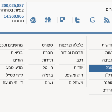
200,025,887
רום
צפיות בכותרות
14,360,965
כותרות
דשות
כלכלה וצרכנות
ספורט
מחשבים וטכנ'
עות
תרבות ובידור
חברה
בריאות
ביבה
רכב
תיירות
הורים
וכל
יהדות
היי-טק
מדע וטבע
דל"ן
חוק ומשפט
ברנז'ה
לייף סטייל
ופנה
משחקים
נשים
דיווחי תנועה
רדים