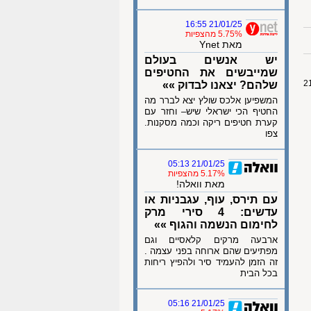
21/01/25 16:55
5.75% מהצפיות
מאת Ynet
יש אנשים בעולם
שמייבשים את החטיפים
שלהם? יצאנו לבדוק »»
המשפיען אלכס שולץ יצא לברר מה
החטיף הכי ישראלי שיש– וחזר עם
קערת חטיפים ריקה וכמה מסקנות.
צפו
21/01/25 05:13
5.17% מהצפיות
מאת וואלה!
עם תירס, עוף, עגבניות או
עדשים: 4 סירי מרק
לחימום הנשמה והגוף »»
ארבעה מרקים קלאסיים וגם
מפתיעים שהם ארוחה בפני עצמה .
זה הזמן להעמיד סיר ולהפיץ ריחות
בכל הבית
21/01/25 05:16