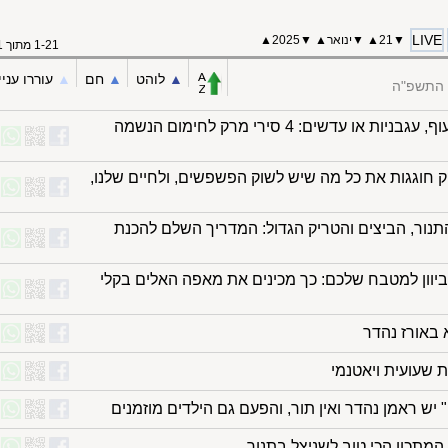
LIVE
▼
21
▲
▼
ינואר
▲
▼
2025
▲
1-21 מתוך 21
▲︎
לוהט
▲︎
חם
▲︎
עוררו עניי
 התשפ"ה
עם תירס, עוף, עגבניות או עדשים: 4 סירי מרק לחימום הנשמה
 חוגגות את כל מה שיש לשוק הפשפשים, ולחיים שלנו,
תנור, הביצים והטריק הגדול: המדריך השלם להכנת
וון למטבח שלכם: כך מכינים את מאפה האלים בקלי
באורז נהדר
 שעועית ויאטנמי
" יש ראמן נהדר ואין תור, והפעם גם הילדים מוזמנים
 המתכון הכי טוב לשניצל בתנור