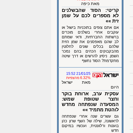
מאת כיפה
קריטי: הסוד שהבשלנים
לא מספרים לכם על שמן
זית »»
אם אתם צופים בתוכניות בישול או
עוקבים אחרי בשלנים מוכרים
ברשתות החברתיות, ודאי שמתם
לב שהם מאפסנים את שמן הזית
שלהם בכלים שונים לחלוטין
מהבקבוקים הכהים בהם נמכר
השמן. ניסיון להרשים או דרך שיטה
מתקדמת? הסוד נחשף
21/01/25 15:52
6.32% מהצפיות
מאת ישראל
היום
עסקית ערב, ארוחת בוקר
וחצר שטופת שמש:
המסעדה שנפתחה מחדש
לוהטת מתמיד »»
גם עשרים שנה אחרי שנפתחה
לראשונה, שילה של השף שרון כהן
בועטת ורלוונטית, ועכשיו במיקום
חדש