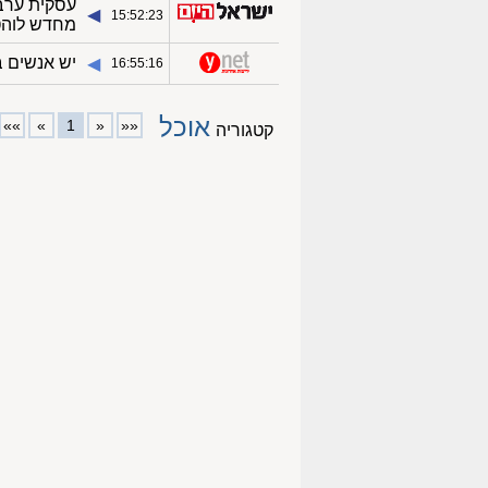
עסקית ערב
◀︎
15:52:23
מחדש לוה
יש אנשים 
◀︎
16:55:16
אוכל
»»
»
1
«
««
קטגוריה