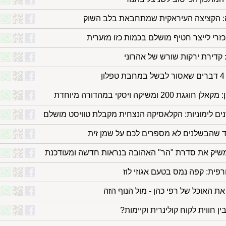
: הקציצה העיראקית שמתחבאת בלב השוק
זרי לייצר חטיף מושלם בכמות כזו מזערית
קדירת ירקות שורש של אהרוני
ן
ת 200 ומשיקה ויסקי במהדורה מיוחדת
נים לימוניות: הקלאסיקה הנצחית מקבלת טוויסט מושלם
ד שהבשלנים לא מספרים לכם על שמן זית
משיק את סדרת "הר" האהובה בנראות חדשה ומעודכנת
פית: קפה נמס בטעם אגוזי לוז
את האוכל של רפי כהן - מול הנוף הזה
ן חווית לקוח קולינרית וקיימות?