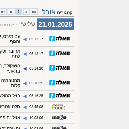
אוכל
»»
»
1
«
««
קטגוריה
21.01.2025
שלישי
כ"א בטבת
◀︎
05:13:17
והגוף
אהובה ופקק
◀︎
05:13:17
לתת
השוקולד, ה
◀︎
05:14:20
בראוניז
מהטברנה בי
◀︎
05:16:25
קלות
בצל ממולא 
◀︎
05:16:25
סלט אטריות
◀︎
08:45:08
אצל "היפני
◀︎
10:03:06
זה (ורק זה)
◀︎
10:03:06