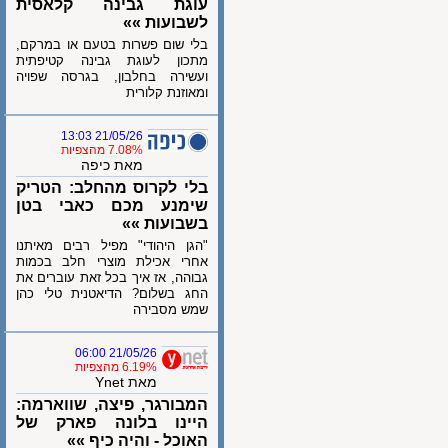
עוגת גבינה קלאסית
לשבועות »»
בלי שום פשרות בטעם או במרקם,
מתכון לעוגת גבינה קטיפתית
ועשירה בחלבון, בגרסה שפויה
ומאוזנת קלורית
21/05/26 13:03
7.08% מהצפיות
מאת כיפה
בלי לקרוס מהחלב: הטריק
שימנע מכם כאבי בטן
בשבועות »»
"הגן היהודי" מפיל רבים מאיתנו
אחרי אכילת מוצרי חלב בכמות
גבוהה, אז איך בכל זאת עוברים את
החג בשלום? הדיאטנית טלי כהן
שמש מסבירה
21/05/26 06:00
6.19% מהצפיות
מאת Ynet
המבורגר, פיצה, שווארמה:
היינו בלונה פארק של
האוכל - והיה כיף »»