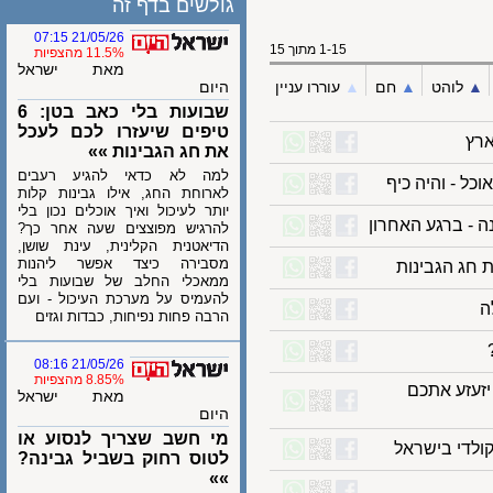
גולשים בדף זה
21/05/26 07:15
1-15 מתוך 15
11.5% מהצפיות
מאת ישראל
לוהט
▲︎
חם
▲︎
עוררו עניין
היום
שבועות בלי כאב בטן: 6
טיפים שיעזרו לכם לעכל
את חג הגבינות »»
למה לא כדאי להגיע רעבים
- והיה כיף
לארוחת החג, אילו גבינות קלות
יותר לעיכול ואיך אוכלים נכון בלי
להרגיש מפוצצים שעה אחר כך?
הדיאטנית הקלינית, עינת שושן,
מסבירה כיצד אפשר ליהנות
ממאכלי החלב של שבועות בלי
להעמיס על מערכת העיכול - ועם
הרבה פחות נפיחות, כבדות וגזים
21/05/26 08:16
8.85% מהצפיות
זע אתכם
מאת ישראל
היום
מי חשב שצריך לנסוע או
די בישראל
לטוס רחוק בשביל גבינה?
»»