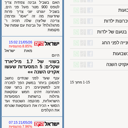
האם בשביל גבינה צפתית צריך
לטפס 900 מטר מעל פני הים,
ת
בשביל יוגורט יווני צריך פרות
שיודעות מה זה "יאסו" ופרמז’ן
צריכה שליצרן שלה תהיה ר’
מתגלגלת? על גבינות עם שמות של
מקומות
עם של ילדות
21/05/26 15:02
8.85% מהצפיות
מאת ישראל
ועות
היום
בשווי של 1.7 מיליארד
שקלים: 5 המסעדות שעשו
אקזיט השנה »»
ענף שעד לפני שנתיים נחשב
1-15 מתוך 15
למסוכן ביותר במשק הפך למכרה
זהב למשקיעים: רק בחצי שנה
האחרונה זיהינו חמש עסקאות
גדולות ברשתות המסעדות
הישראליות, מהקפה השכונתי ועד
הסושי • הכירו את העסקאות שטרפו
את הקלפים
21/05/26 07:15
7.96% מהצפיות