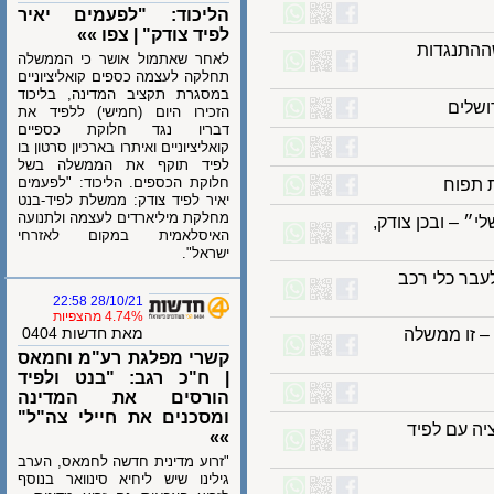
הליכוד: "לפעמים יאיר
לפיד צודק" | צפו »»
תנגדות
לאחר שאתמול אושר כי הממשלה
תחלקה לעצמה כספים קואליציוניים
במסגרת תקציב המדינה, בליכוד
הזכירו היום (חמישי) ללפיד את
דבריו נגד חלוקת כספיים
קואליציוניים ואיתרו בארכיון סרטון בו
לפיד תוקף את הממשלה בשל
חלוקת הכספים. הליכוד: "לפעמים
פוח
יאיר לפיד צודק: ממשלת לפיד-בנט
מחלקת מיליארדים לעצמה ולתנועה
– ובכן צודק,
האיסלאמית במקום לאזרחי
ישראל".
ר כלי רכב
28/10/21 22:58
4.74% מהצפיות
מאת חדשות 0404
זו ממשלה
קשרי מפלגת רע"מ וחמאס
| ח"כ רגב: "בנט ולפיד
הורסים את המדינה
ומסכנים את חיילי צה"ל"
 עם לפיד
»»
"‏זרוע מדינית חדשה לחמאס, הערב
גילינו שיש ליחיא סינוואר בנוסף