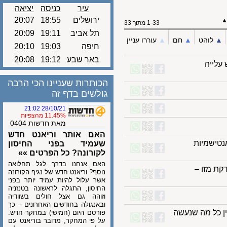
עיר
כניסה
יציאה
ירושלים
18:55
20:07
1-33 מתוך 33
תל אביב
19:11
20:09
לוהט
▲︎
חם
▲︎
עוררו עניין
חיפה
19:03
20:10
באר שבע
19:12
20:08
ייה
הכותרות שעניינו הכי הרבה
גולשים בדף זה
28/10/21 21:02
11.45% מהצפיות
מאת חדשות 0404
האם אותר וריאנט חדש
שמיות
שעמיד בפני החיסון
לקורונה? כל הפרטים »»
האם אנחנו בדרך לגל תחלואה
מזו –
נוסף? וריאנט חדש של נגיף הקורונה
אשר עלול להיות עמיד יותר בפני
החיסון, התגלה לראשונה בטנזניה
וזוהה גם אצל חולים בשוודיה
ובאנגולה בחודשים האחרונים – כך
כל מה שנעשה
פורסם היום (חמישי) במחקר חדש.
על פי המחקר, מדובר בוריאנט עם