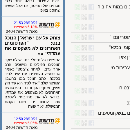
יכולת עמידות גבוהה יותר כלפי
נוגדנים של החיסון, גם אצל אנשים
במות אהוביה
שחוסנו באופן
28/10/21 21:53
6.18% מהצפיות
מאת חדשות 0404
 ונכון"
צוחק על עם ישראל | הנוכל
בנט: "הפרסומים
ו בכלא"
האחרונים לא משקפים את
עמדתי" »»
פו
הספינים של נפתלי בנט ואיילת שקד
הנוכלים הפוליטיים נמשכים ערב
אחר ערב. לאחר ש"צוטט" כאומר
שהרוטציה העתידית עם יאיר לפיד
בסכנה, כתב הנוכל בנט בחשבון
הטוויטר שלו: "יאיר לפיד הוא שר חוץ
וח
מצוין, שותף הגון וחבר. הפרסומים
האחרונים לא משקפים את עמדתי,
ובוודאי לא את מחויבותי להסכם
עמו. לחצנו יד. מיום הקמת
הממשלה, יאיר עושה
נשק ומטענים
28/10/21 12:50
6.05% מהצפיות
מאת חדשות 0404