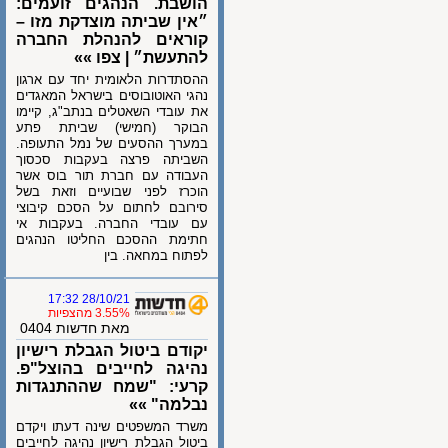
הושבת. הנהגים זועמים:
״אין שביתה מוצדקת מזו –
קוראים להנהלת החברה
להתעשת״ | צפו »»
ההסתדרות הלאומית יחד עם ארגון
נהגי האוטובוסים בישראל המאגדים
את עובדי השאטלים בנתב"ג, קיימו
הבוקר (חמישי) שביתת פתע
במערך ההסעים של נמל התעופה.
השביתה פרצה בעקבות סכסוך
העבודה עם חברת תור בוס אשר
הוכרז לפני שבועיים וזאת בשל
סירובם לחתום על הסכם קיבוצי
עם עובדי החברה. בעקבות אי
חתימת ההסכם החליטו הנהגים
לפתוח במחאה. בין
28/10/21 17:32
3.55% מהצפיות
מאת חדשות 0404
יקודם ביטול הגבלת רישיון
נהיגה לחייבים בהוצל"פ.
קרעי: "שמח שההתנגדות
נבלמה" »»
משרד המשפטים שינה דעתו ויקדם
ביטול הגבלת רישיון נהיגה לחייבים