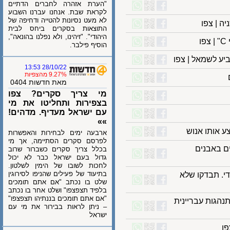
"הערת אזהרה לחברים הדתיים
לקראת שבת. אנחנו עברנו השבוע
לא מעט נסיונות להטייה ודחיפה של
 צפו
התוצאות בסקרים ביחס לבית
היהודי". "זיהינו, ולא נפלנו בהונאה",
הוסיף פילבר.
לשמאל | צפו
28/10/22 13:53
9.27% מהצפיות
מאת חדשות 0404
מי צריך סקרים? צפו
בצפירות ותחליטו את מי
עם ישראל מעדיף. מדהים!
»»
ותו אנוש
ארבעה ימים לבחירות והאפשרות
לפרסם סקרים הסתיימה, אך מי
באבנים
בכלל צריך סקרים כשברור שרוב
גדול בעם ישראל כבר לא יכול
לחכות לשובו של הימין לשלטון.
בתיעוד של פעילים שהניפו לסירוגין
 תבדקו שלא
שלט בו נכתב "אם אתם תומכים
בלפיד תצפצפו" ושלט אחר בו נכתב
"אם אתם תומכים בננתיהו תצפצפו"
גות עבריינית
– ניתן לראות בבירור את מי עם
ישראל