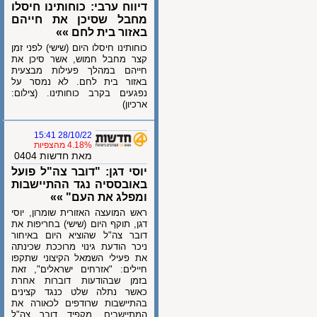
דיווח ערבי: כוחותינו חיסלו
מחבל שסיכן את חייהם
באזור בית לחם »»
כוחותינו חיסלו היום (שישי) לפני זמן
קצר מחבל חמוש, אשר סיכן את
חייהם במהלך פעילות מבצעית
באזור בית לחם. לא נמסר על
נפגעים בקרב כוחותינו. (צילום:
ארכיון)
28/10/22 15:41
4.18% מהצפיות
מאת חדשות 0404
יוסי דגן: "דובר צה"ל פועל
באובססיה נגד ההתיישבות
ומפלג את העם" »»
ראש המועצה האזורית שומרון, יוסי
דגן, תוקף היום (שישי) בחריפות את
דובר צה"ל שהוציא היום באיחור
ניכר הודעת גינוי מרוככת שכינתה
את פעילי השמאל הקיצוני שתקפו
חיילים: "אזרחים ישראלים", זאת
בזמן שבהודעות דוברות אחרת
כאשר נתלה שלט כנגד קצינים
בהתיישבות שרודפים לכאורה את
המתיישבים, מקפיד דובר צה"ל