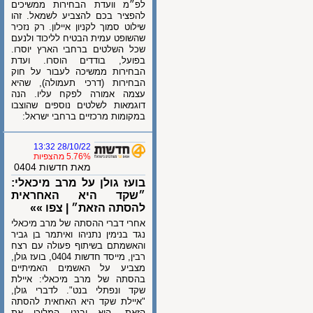
לפ״מ וועדת הבחירות ממשיכים
להפציר בכם להצביע לשמאל. זהו
שילוט סמוך לקניון איילון. ‏רק נזכיר
שהשופט עמית הבטיח לליכוד ולנעם
שכל השלטים ברחבי הארץ יוסרו.
בפועל, בודדים הוסרו. ‏ועדת
הבחירות ממשיכה לעבור על חוק
הבחירות (דרכי תעמולה), שהיא
עצמה אמורה לפקח עליו. הנה
דוגמאות לשלטים נוספים שהוצבו
במקומות מרכזיים ברחבי ישראל:
28/10/22 13:32
5.76% מהצפיות
מאת חדשות 0404
בועז גולן על מרב מיכאלי:
״שקד היא האחראית
להסתה הזאת״ | צפו »»
אחרי דברי ההסתה של מרב מיכאלי
נגד בנימין נתניהו ואיתמר בן גביר
והאשמתם בשיתוף פעולה עם רצח
רבין, מייסד חדשות 0404, בועז גולן,
מצביע על האשמים האמיתיים
בהסתה של מרב מיכאלי: איילת
שקד ונפתלי בנט". לדברי גולן,
"איילת שקד היא האחאית להסתה
הזאת. היא ובנט המליכו את