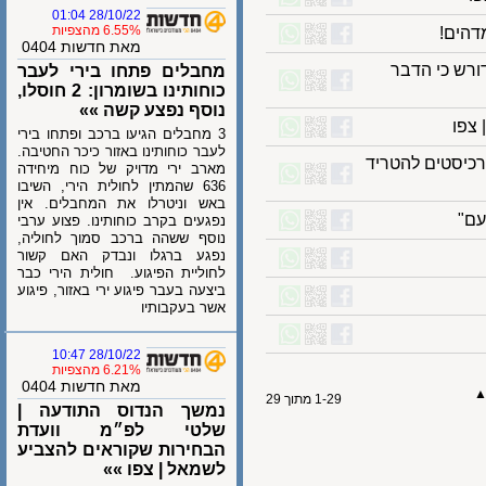
28/10/22 01:04
6.55% מהצפיות
ים!
מאת חדשות 0404
ש כי הדבר
מחבלים פתחו בירי לעבר
כוחותינו בשומרון: 2 חוסלו,
נוסף נפצע קשה »»
ו
3 מחבלים הגיעו ברכב ופתחו בירי
לעבר כוחותינו באזור כיכר החטיבה.
יסטים להטריד
מארב ירי מדויק של כוח מיחידה
636 שהמתין לחולית הירי, השיבו
באש וניטרלו את המחבלים. אין
נפגעים בקרב כוחותינו. פצוע ערבי
נוסף ששהה ברכב סמוך לחוליה,
נפגע ברגלו ונבדק האם קשור
לחוליית הפיגוע. חולית הירי כבר
ביצעה בעבר פיגוע ירי באזור, פיגוע
אשר בעקבותיו
28/10/22 10:47
6.21% מהצפיות
מאת חדשות 0404
1-29 מתוך 29
נמשך הנדוס התודעה |
שלטי לפ״מ וועדת
הבחירות שקוראים להצביע
לשמאל | צפו »»