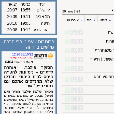
עיר
כניסה
יציאה
ירושלים
18:55
20:07
1-29 מתוך 29
תל אביב
19:11
20:09
לוהט
▲︎
חם
▲︎
עוררו עניין
חיפה
19:03
20:10
באר שבע
19:12
20:08
ת
הכותרות שעניינו הכי הרבה
גולשים בדף זה
28/10/22 12:26
12.32% מהצפיות
" | תיעוד
מאת חדשות 0404
הסוקר פילבר: ״אזהרה
לדתיים – ניסיונות להטייה
גוע הבא
ביחס לבית היהודי. תבדקו
שלא מהנדסים אתכם עם
נתוני פייק" »»
הסוקר שלמה פילבר הזהיר היום
(שישי) שבסקרים מסוימים משקרים
במכוון בנוגע לאיילת שקד וממציאים
שהיא מתקרבת לאחוז החסימה, כדי
שיצביעו לה וכדי שלא תפרוש.
פילבר כתב בחשבון הטוויטר שלו: