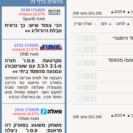
גולשים בדף זה
17/10/25 23:59
2025▲
▼
201-206 מתוך 206
26.67% מהצפיות
מאת Sport5
לוהט
▲︎
חם
▲︎
עוררו עניין
הכי צמוד שיש: כך נראית
טבלת היורוליג »»
יסטורי
17/10/25 23:51
21.67% מהצפיות
מאת ONE
בורג ונמנעה מהפסד
מקרטעת: פ.ס.ז' חזרה
מ-3:1 ל-3:3 עם שטרסבורג
ונמנעה מהפסד ביתי »»
הקבוצה של לואיס אנריקה הופתעה
בפארק דה פראנס נגד היריבה
מהצמרת שעלתה לפחות זמנית
למקום השני. ראמוס ומאיולו מנעו
הפסד מביך, גם בארקולה הבקיע
17/10/25 23:41
16.67% מהצפיות
2025▲
▼
201-206 מתוך 206
מאת וואלה!
משחק משוגע בפארק דה
פראנס: פ.ס.ז' ניצלה