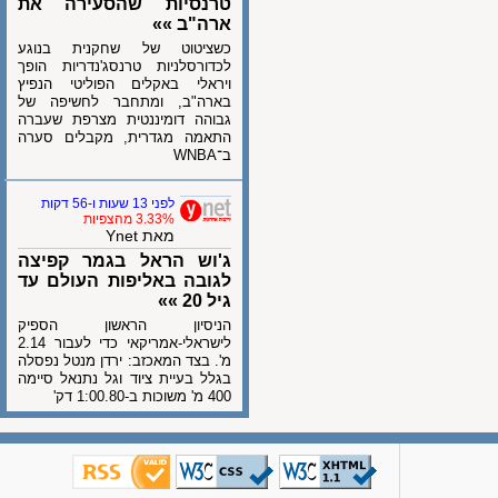
טרנסיות שהסעירה את
ארה"ב »»
כשציטוט של שחקנית בנוגע
לכדורסלניות טרנסג'נדריות הופך
ויראלי באקלים הפוליטי הנפיץ
בארה"ב, ומתחבר לחשיפה של
גבוהה דומיננטית מצרפת שעברה
התאמה מגדרית, מקבלים סערה
ב־WNBA
לפני 13 שעות ו-56 דקות
3.33% מהצפיות
מאת Ynet
ג'וש הראל בגמר קפיצה
לגובה באליפות העולם עד
גיל 20 »»
הניסיון הראשון הספיק
לישראלי-אמריקאי כדי לעבור 2.14
מ'. בצד המאכזב: ירדן מנטל נפסלה
בגלל בעיית ציוד וגל נתנאל סיימה
400 מ' משוכות ב-1:00.80 דק'