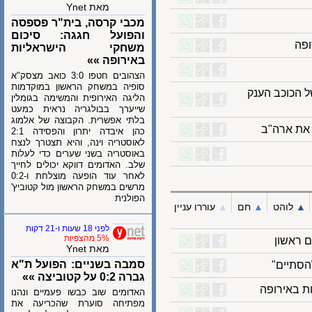
מאת Ynet
מכבי קרסה, בית"ר פספסה
והפועל חגגה: סיכום
משחקי הישראליות
באירופה »»
הצהובים חטפו 3:0 כואב מצסק"א
סופיה במשחק הראשון במוקדמות
כוכב הענק
הליגה האירופית והמשימה בגומלין
שייערך בבולגריה נראית כמעט
בלתי אפשרית. הקבוצה של אלמוג
כהן איבדה יתרון והפסידה 2:1
לאוסטריה וינה, והיא תצטרך לנצח
באוסטריה בשני שערים כדי לעלות
שלב. האדומים דווקא יכולים לחייך
לאחר עוד הופעה מוצלחת ו-0:2
מרשים במשחק הראשון מול קטוביץ'
הפולנית
לוהט
▲︎
חם
▲︎
עוררו עניין
לפני 18 שעות ו-21 דקות
5% מהצפיות
אשון
מאת Ynet
סמבה בשניים: הפועל ת"א
יים"
גברה 0:2 על קטוביצה »»
באירופה
האדומים שוב כבשו פעמיים ונהנו
מפתיחה סוערת שהכריעה את