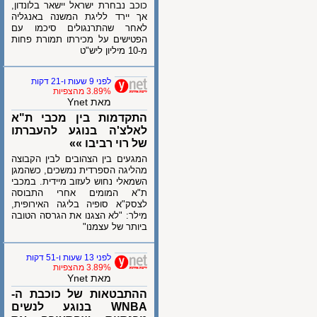
כוכב נבחרת ישראל יישאר בלונדון,
אך יירד לליגת המשנה באנגליה
לאחר שהתרנגולים סיכמו עם
הפטישים על מכירתו תמורת פחות
מ-10 מיליון ליש"ט
לפני 9 שעות ו-21 דקות
3.89% מהצפיות
מאת Ynet
התקדמות בין מכבי ת"א
לאלצ'ה בנוגע להעברתו
של רוי רביבו »»
המגעים בין הצהובים לבין הקבוצה
מהליגה הספרדית נמשכים, כשהמגן
השמאלי נחוש לעזוב מיידית. במכבי
ת"א המומים אחרי התבוסה
לצסק"א סופיה בליגה האירופית,
מילר: "לא הצגנו את הגרסה הטובה
ביותר של עצמנו"
לפני 13 שעות ו-51 דקות
3.89% מהצפיות
מאת Ynet
ההתבטאות של כוכבת ה-
WNBA בנוגע לנשים