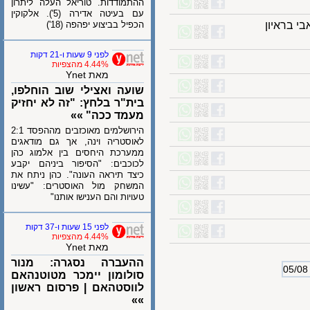
ההתמודדות. טוריאל העלה ליתרון
עם בעיטה אדירה (5'). אלקוקין
בראיון
הכפיל בביצוע יפהפה (18')
לפני 9 שעות ו-21 דקות
4.44% מהצפיות
מאת Ynet
שועה ואצילי שוב הוחלפו,
בית"ר בלחץ: "זה לא יחזיק
מעמד ככה" »»
הירושלמים מאוכזבים מההפסד 2:1
לאוסטריה וינה, אך גם מודאגים
ממערכת היחסים בין אלמוג כהן
לכוכבים: "הסיפור ביניהם יקבע
כיצד תיראה העונה". כהן ניתח את
המשחק מול האוסטרים: "עשינו
טעויות והם הענישו אותנו"
לפני 15 שעות ו-37 דקות
4.44% מהצפיות
מאת Ynet
ההעברה נסגרה: מנור
סולומון יימכר מטוטנהאם
לווסטהאם | פרסום ראשון
»»