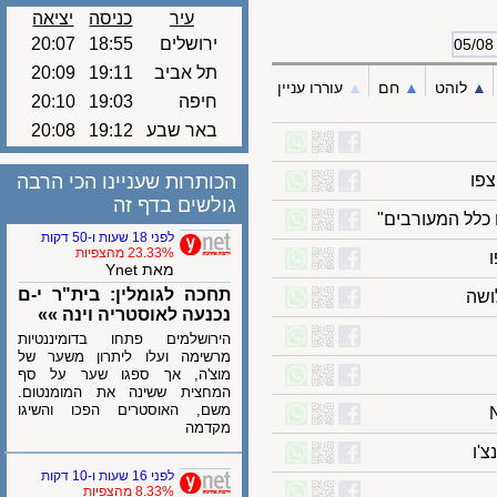
עיר
כניסה
יציאה
ירושלים
18:55
20:07
תל אביב
19:11
20:09
לוהט
▲︎
חם
▲︎
עוררו עניין
חיפה
19:03
20:10
באר שבע
19:12
20:08
הכותרות שעניינו הכי הרבה
גולשים בדף זה
לל המעורבים"
לפני 18 שעות ו-50 דקות
23.33% מהצפיות
מאת Ynet
תחכה לגומלין: בית"ר י-ם
ה
נכנעה לאוסטריה וינה »»
הירושלמים פתחו בדומיננטיות
מרשימה ועלו ליתרון משער של
מוצ'ה, אך ספגו שער על סף
המחצית ששינה את המומנטום.
משם, האוסטרים הפכו והשיגו
מקדמה
לפני 16 שעות ו-10 דקות
8.33% מהצפיות