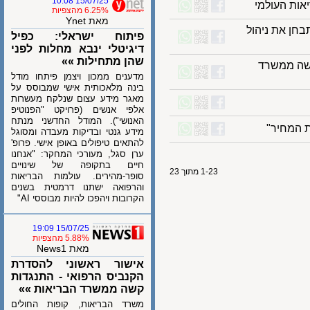
15/07/25 10:08
6.25% מהצפיות
מאת Ynet
 את ניהול
פיתוח ישראלי: כפיל
דיגיטלי ינבא מחלות לפני
שהן מתחילות »»
 ממשרד
מדענים ממכון ויצמן פיתחו מודל
בינה מלאכותית אישי שמבוסס על
מאגר מידע עצום שנלקח מעשרות
אלפי אנשים (פרויקט "הפנוטיפ
האנושי"). המודל החדשני מנתח
מחיר"
מידע גנטי ובדיקות מעבדה ומסוגל
להתאים טיפולים באופן אישי. פרופ'
ערן סגל, מעורכי המחקר: "אנחנו
חיים בתקופה של שינויים
1-23 מתוך 23
סופר-מהירים. עולמות הבריאות
והרפואה ישתנו דרמטית בשנים
הקרובות ויהפכו להיות מבוססי AI"
15/07/25 19:09
5.88% מהצפיות
מאת News1
אישור ראשוני להסדרת
הקנביס הרפואי - התנגדות
קשה ממשרד הבריאות »»
משרד הבריאות, קופות החולים