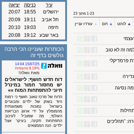
עיר
כניסה
יציאה
ירושלים
18:55
20:07
1-23 מתוך 23
תל אביב
19:11
20:09
לוהט
▲︎
חם
▲︎
עוררו עניין
חיפה
19:03
20:10
באר שבע
19:12
20:08
מי
הכותרות שעניינו הכי הרבה
 זה לא טוב
גולשים בדף זה
פרמדיקלי
15/07/25 14:04
9.19% מהצפיות
מאת וואלה!
רה
דוח חדש חושף: לישראלים
יש מחסור חמור במינרל
נסיגה
חיוני להתפתחות המוח »»
הדוח של מרכז טאוב חושף כי רמות
היוד בשתן של ילדים ומבוגרים
בישראל נמוכות משמעותית
לות
מהמומלץ על ידי ארגון הבריאות
העולמי, מה שמוביל לעיכוב
התפתחות תקינה, בעיקר אצל
: "תהליכים
ילדים. הנה הממצאים