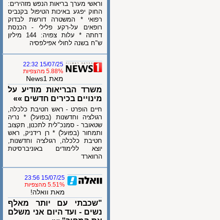
וראשי מערך בריאות הנפש מזהירים:
החוק יפגע באיכות הטיפול בקנביס
רפואי * המשטרה דורשת לבדוק
רופאים על-רקע פלילי - הכנסת
דחתה * עלות צפויה: 144 מיליון
ש"ח בשנה לחולי אפילפסיה
15/07/25 22:32
5.88% מהצפיות
מאת News1
משרד הבריאות מודיע על
מינויים בכירים חדשים »»
חיים הופרט - ראש חטיבת כלכלה,
רגולציה וחדשנות (בפועל) * נריה
שטאובר - סמנכ"לית לתכנון, תקצוב
ותמחור (בפועל) * רן רידניק, ראש
חטיבת כלכלה, רגולציה וחדשנות,
יוצא ללימודים באוניברסיטת
הרווארד
15/07/25 23:56
5.51% מהצפיות
מאת וואלה!
"שכבתי עם יותר מאלף
נשים - ועד היום אני משלם