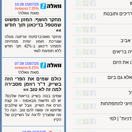
15/07/25 10:28
7.35% מהצפיות
מאת וואלה!
ים ותובנות
מחקר חושף: המזון הפשוט
שמטפל בדיכאון תוך חודש
»»
מחקר מאוניברסיטת אריזונה מגלה
יב
שצריכת חומץ יומית מפחיתה
תסמיני דיכאון ב-42% תוך חודש
ללא תופעות לוואי
בריאים
ת היום
15/07/25 07:39
6.25% מהצפיות
מאת וואלה!
 גם ביום
כולם שמים את הפרי הזה
בשייק. ד"ר רוזמן מסבירה
למה זה לא טוב »»
שמים בננה בשייק בריאות שלכם?
יש לנו חדשות מבאסות - זה קצת
ני להתפתחות
הורס את השייק. אבל יש שילובים
שדווקא זה עושה להם טוב. הנה כל
מה שמצריך לדעת על השייקים של
ת" | למי
הקיץ