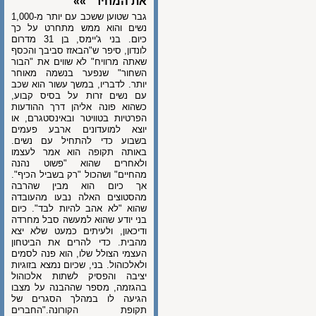
את המחיר" »»
גבר שטוען ששכב עם יותר מ-1,000
נשים והוא ממש מתחרט על כך
כיום. בני ג'יימס, בן 31 מדרום
לונדון, סיפר ש"הבאזז סביבך והכסף
שאתה מרוויח" לא שווים את "הבור
השחור" שנפער בנשמה מאוחר
יותר. לדבריו, במשך עשור הוא שכב
עם נשים זרות על בסיס קבוע,
כשהוא פונה אליהן דרך ההודעות
הפרטיות בטוויטר ובאינסטגרם, או
יוצא למועדונים ארבע פעמים
בשבוע כדי להתחיל עם נשים.
באותה תקופה הוא אמר לעצמו
ולאחרים שהוא "פשוט נהנה
מהחיים" ושהכול "רק בשביל הכיף".
אך כיום הוא מבין שהרבה
מהסטוצים האלה נבעו מהעובדה
שהוא "לא אהב להיות לבד". כיום
בני יודע שהוא למעשה סבל מחרדה
ודיכאון, ולעיתים כמעט שלא יצא
מהבית. כדי להרים את הביטחון
העצמי הצולל שלו, הוא פנה לסמים
ולאלכוהול. בני, שכיום נמצא בזוגיות
יציבה והפסיק לשתות אלכוהול
בהגזמה, מספר שההבנה על מצבו
הגיעה לו במהלך הסגרים של
תקופת הקורונה."החברים