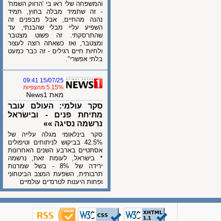
והמשפחה שלי ראו בי 'הרווק השמח'
- זה שתמיד מבלה בחוץ, תמיד
נהנה מהחיים, אבל מבפנים זה
השפיע עליי מבלי שהבנתי, עד
שהתרסקתי. זה פשוט מצטבר
ומצטבר, ואז כשאתה רוצה לעצור
ולחיות חיים רגילים - זה כבר כמעט
בלתי אפשרי".
15/07/25 09:41
5.15% מהצפיות
מאת News1
סקר עולמי: העולם עובר
מתיחת פנים - ובישראל
נרשמה נסיגה »»
סקר בינלאומי מגלה עלייה של
42.5% בביקוש לניתוחים וטיפולים
אסתטיים בארבע השנים האחרונות
* בישראל, לעומת זאת, נרשמה
ירידה של 8% - בשל שמרנות
תרבותית, השפעת המצב הביטחוני
ופחות היענות לטרנדים עולמיים