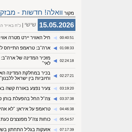
וואלה! חדשות - מבזקי
מקור
15.05.2026
שישי
כ"ח באייר ה
◀︎
חיל האוויר יירט מטרה אווי
00:40:51
◀︎
ארה"ב: טראמפ התייחס ל"
01:08:33
מזכיר המדינה של ארה"ב: 
◀︎
02:24:18
לאי"
בכיר במחלקת המדינה האמרי
◀︎
02:27:21
וחיוביות בין ישראל ללבנון"
◀︎
צעיר נפצע באורח קשה בא
03:19:20
◀︎
צה"ל החל בהפעלת בוחן פת
03:37:38
◀︎
טראמפ על איראן: "לא אהיה
04:46:38
◀︎
כוחות צה"ל מפוצצים כעת 
05:54:57
◀︎
אזעקות בגליל התחתון בשל
07:17:39