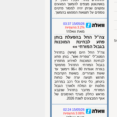
בוושינגטון מצפים להמשך המגעים
ומקווים שניתן יהיה למסור פרטים
נוספים על תוצאות המפגש בהמשך.
15/05/26 03:37
3.2% מהצפיות
מאת וואלה!
צה"ל החל בהפעלת בוחן
פתע לבחינת המוכנות
בגבול המזרחי »»
צה"ל החל היום (שישי) בתרגיל
המטכ"לי "גופרית ואש", בוחן פתע
לבחינת המוכנות לאירוע מתפרץ
בגבול המזרחי. התרגיל מתמקד
בגזרת אוגדות 80 ו-96 ויימשך עד
שעות הצהריים. בשעות הקרובות
תורגש תנועה ערה של כוחות
ביטחון, כלי טיס וכלי רכב במרחב
מלונות ים המלח ולאורך הגבול
המזרחי. מדובר בתרגיל שנקבע
מראש כחלק מגרף האימונים של
אגף המבצעים לשנת 2026.
15/05/26 02:24
3.08% מהצפיות