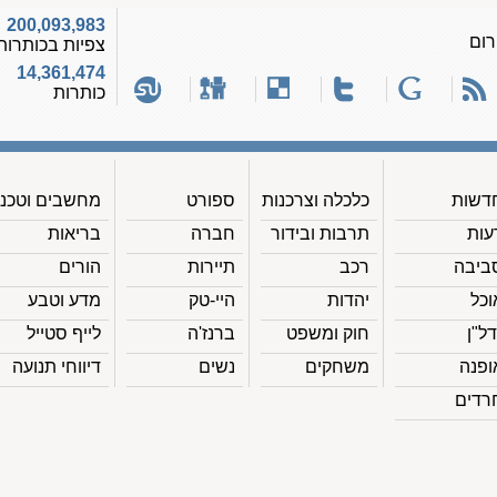
200,093,983
רום
צפיות בכותרות
14,361,474
כותרות
דשות
כלכלה וצרכנות
ספורט
מחשבים וטכנ'
עות
תרבות ובידור
חברה
בריאות
ביבה
רכב
תיירות
הורים
וכל
יהדות
היי-טק
מדע וטבע
דל"ן
חוק ומשפט
ברנז'ה
לייף סטייל
ופנה
משחקים
נשים
דיווחי תנועה
רדים