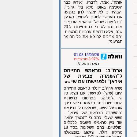
אותה", אמר. לדבריו, "איראן כבר
הסכימה באופן מלא בלי גרעין",
והבהיר כי לא ימשיך לדון בהצעה
אם תאפשר לטהרן להחזיק בגרעין
"בכל צורה שהיא". טראמפ הוסיף כי
מבחינתו לא די בהתחייבות ל-20
שנה, אלא נדרשות ערבויות ממשיות:
"הם צריכים להוציא את כל החומר
הגרעיני".
15/05/26 01:08
3.97% מהצפיות
מאת וואלה!
ארה"ב: טראמפ התייחס
ל"השמדה צבאית של
איראן" ולפגישתו עם שי »»
נשיא ארה"ב דונלד טראמפ התייחס
היום (שישי) לפגישתו עם נשיא סין
שי ג'ינפינג. בפרסום ברשתות
החברתיות כתב טראמפ כי שי בירך
אותו על הישגיו, שכוללים לדבריו את
"ההשמדה הצבאית של איראן" -
נושא שעליו כתב כי "המשך יבוא".
עוד ציין טראמפ הישגים כלכליים
ופוליטיים, בהם השקעות בסך 18
טריליון דולר, שגשוג בוונצואלה