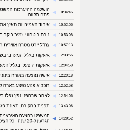
הושלמה ההיערכות המשטרת
◀︎
10:34:46
פתח תקווה
◀︎
איחוד האמירויות תאיץ את
10:52:06
◀︎
גורם ביטחוני: זמיר ביקר
10:53:08
◀︎
צה"ל יירט מטרה אווירית ח
10:57:13
◀︎
אזעקות בגליל המערבי בש
12:03:56
◀︎
אזעקות הופעלו בגליל המער
12:04:58
◀︎
אישה נפצעה באורח בינונ
12:23:18
◀︎
רוכב אופנוע נפצע בארח 
12:52:58
◀︎
לאחר שרחפני נפץ נפלו בש
12:54:06
◀︎
תפנית בחקירה: תאונת פג
13:43:06
המשפט בהצעה האיראנית ש
◀︎
14:28:52
הגרעין ל-20 שנה | כל הציטוטים