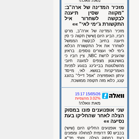
מאת וואלה!
מזכיר המדינה של ארה"ב:
"מקווה שסין תיענה
לבקשה לשחרור איל
התקשורת ג'ימי לאי" »»
מזכיר המדינה של ארה"ב, מרקו
רוביו, הביע היום (שישי) תקווה כי סין
תיענה בחיוב לבקשת הממשל
לשחרר את איל התקשורת הכלוא
ג'ימי לאי ועצורים נוספים. בראיון
שהעניק לרשת NBC, ציין רוביו כי
בוושינגטון מצפים למענה חיובי
מהשלטונות בבייג'ינג בנוגע לפניות
האמריקניות בנושא. לאי, מייסד
עיתון האופוזיציה "אפל דיילי" בהונג
קונג, כלוא מזה תקופה ממושכת.
15/05/26 15:17
3.02% מהצפיות
מאת וואלה!
שני אופנוענים פונו במסוק
הצלה לאחר שהחליקו בעת
נסיעה »»
שני אופנועים החליקו היום (שישי)
בכביש 90 דרומית למחולה ומפונים
כעת במסוק הצלה. צוותי מד"א