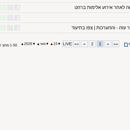
עזה - וההערכות | צפו בתיעוד
ם
LIVE
»»
»
2
1
«
««
▼
15
▲
▼
מאי
▲
▼
2026▲
1-50 מתוך 54