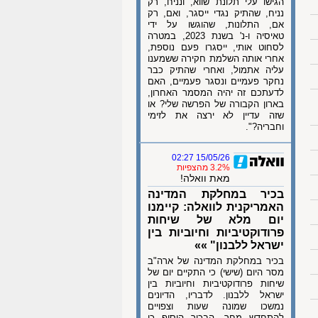
הגישו עלי תלונת שווא, ונניח, רק
נניח, שהתיק נגדי ייסגר, ואם, רק
אם, התלונות, שהוגשו על ידי
טאיסיה ו-נ' בשנת 2023, במטרה
לסחוט אותי, ייסגרו פעם נוספת,
אחרי אותה השלמת חקירה ששמענו
עליה אתמול, ואחרי שהתיק כבר
נחקר פעמיים ונסגר פעמיים, האם
לדעתכם זה יהיה המסמר האחרון,
בארון הקבורה של הפרשה שלי? או
שזה עדיין לא ירצה את לזימי
וחבריה?".
15/05/26 02:27
3.2% מהצפיות
מאת וואלה!
בכיר במחלקת המדינה
האמריקנית לוואלה: קיימנו
יום מלא של שיחות
פרודוקטיביות וחיוביות בין
ישראל ללבנון" »»
בכיר במחלקת המדינה של ארה"ב
מסר היום (שישי) כי התקיים יום של
שיחות פרודוקטיביות וחיוביות בין
ישראל ללבנון. לדבריו, הדיונים
נמשכו שמונה שעות וצפויים
להתחדש מחר. הבכיר הוסיף כי