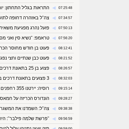
◀︎
התראות בגליל התחתון: יור
07:25:48
◀︎
צה"ל באזהרה דחופה לתושבי
07:34:57
◀︎
פועל נהרג מפגיעת משאית
07:50:13
◀︎
טראמפ: "נשיא סין ואני מס
07:56:20
◀︎
פעוט בן חודש מחוסר הכר
08:12:41
◀︎
פעוט כבן שנתיים וחצי נפג
08:21:52
◀︎
פצוע בן 25 בתאונת דרכים בכביש 2 - מצבו בינוני
08:26:57
◀︎
3 פצועים בתאונת דרכים בכביש 2 - בהם בת 49 עם חבלות בחזה
08:32:03
◀︎
רוסיה: יירטנו 355 רחפנים אוקראיניים
09:15:14
◀︎
הונדורס הכריזה על חמאס 
09:28:27
◀︎
צה"ל: השמדנו את המשגר 
09:38:38
◀︎
"פרשת שלמה פילבר": היועמ
09:56:59
◀︎
תיק יועצי נתניהו עלול להי
09:59:00