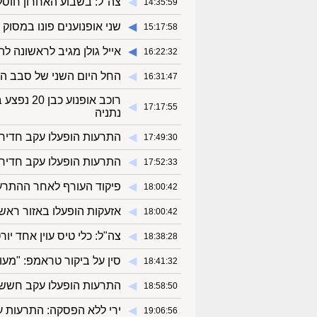
◀︎
צה"ל: בשבוע האחרון חוסלו כ-60 מחבלי חיז
14:35:59
◀︎
שני אופנוענים פונו במסו
15:17:58
◀︎
אייל גולן מגיב לראשונה ל
16:22:32
◀︎
החל היום השני של סבב הש
16:31:47
◀︎
17:17:55
נתניה
◀︎
התרעות הופעלו עקב חדירת
17:49:30
◀︎
התרעות הופעלו עקב חדירת 
17:52:33
◀︎
פיקוד העורף לאחר ההתרעו
18:00:42
◀︎
אזעקות הופעלו באזור ראש
18:00:42
◀︎
צה"ל: כלי טיס עוין אחד י
18:38:28
◀︎
סין על ביקור טראמפ: "מע
18:41:32
◀︎
התרעות הופעלו עקב חשש
18:58:50
◀︎
ירי ללא הפסקה: התרעות עק
19:06:56