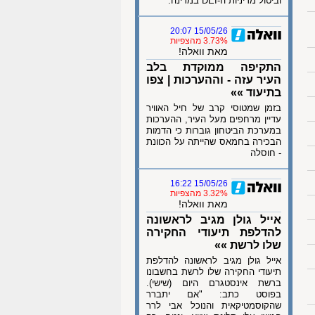
וביטול מדיניות ה-DEI במדינה.
15/05/26 20:07
3.73% מהצפיות
מאת וואלה!
התקיפה ממוקדת בלב
העיר עזה - וההערכות | צפו
בתיעוד »»
בזמן שמטוסי קרב של חיל האוויר
עדיין מרחפים מעל העיר, ההערכות
במערכת הביטחון גוברות כי הדמות
הבכירה בחמאס שהייתה על הכוונת
- חוסלה
15/05/26 16:22
3.32% מהצפיות
מאת וואלה!
אייל גולן מגיב לראשונה
להדלפת תיעודי החקירה
שלו לרשת »»
אייל גולן מגיב לראשונה להדלפת
תיעודי החקירה שלו לרשת בחשבונו
ברשת אינסטגרם היום (שישי).
בפוסט כתב: "אם יתברר
שהקוסמטיקאית והנוכל אבי לרר