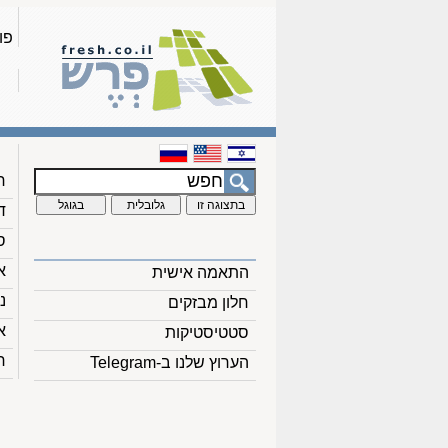
פו
ח
ד
ס
א
התאמה אישית
נ
חלון מבזקים
א
סטטיסטיקות
ח
הערוץ שלנו ב-Telegram