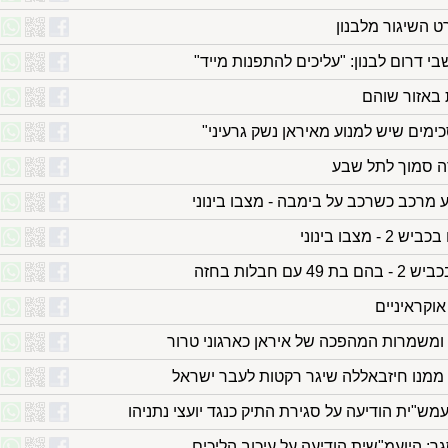
ט השיגור מלבנון
 דרום לבנון: "עליכים להתפנות מייד"
 באזור שוהם
כימים שיש למנוע מאיראן נשק גרעיני"
ה סמוך לתל שבע
ע מרכב כשרכב על בימבה - מצבו בינוני
ומשמרות המהפכה של איראן כארגוני טרור
ממנו חיזבאללה שיגר רקטות לעבר ישראל
ש"ית הודיעה על סגירת התיק כנגד יועצי נתניהו
סגר: היועמ"שית הודיעה על עיכוב הליכים