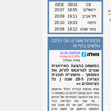
עיר
כניסה
יציאה
ירושלים
18:55
20:07
תל אביב
19:11
20:09
ן
חיפה
19:03
20:10
באר שבע
19:12
20:08
הכותרות שעניינו הכי הרבה
גולשים בדף זה
15/05/26 14:28
5.45% מהצפיות
מאת וואלה!
המשפט בהצעה האיראנית
שגרם לטראמפ לזרוק את
המסמך - והשעיית תוכנית
הגרעין ל-20 שנה | כל
הציטוטים »»
נשיא ארצות הברית דונלד טראמפ
אמר היום (שישי) לכתבים במטוסו כי
בחן את ההצעה האחרונה של איראן
- אך עצר את הקריאה כבר
בתחילתה. "אם אני לא אוהב את
המשפט הראשון אני פשוט זורק