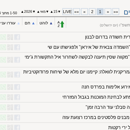
ם
LIVE
»»
»
2
1
«
««
▼
15
▲
▼
מאי
▲
▼
2026▲
1-50 מתוך 54
▲︎
לוהט
▲︎
חם
▲︎
עוררו עניי
תשפ"ו
(יום ירושלים)
רית חשודה בדרום לבנון
השמדה צבאית של איראן" ולפגישתו עם שי
"מקווה שסין תיענה לבקשה לשחרור איל התקשורת ג'ימי
קנית לוואלה: קיימנו יום מלא של שיחות פרודוקטיביות
ירוע אלימות בפרדס חנה
ע לבחינת המוכנות בגבול המזרחי
 סבלני עוד הרבה זמן"
מבנים פלסטינים במרכז רצועת עזה
 ירי רקטות