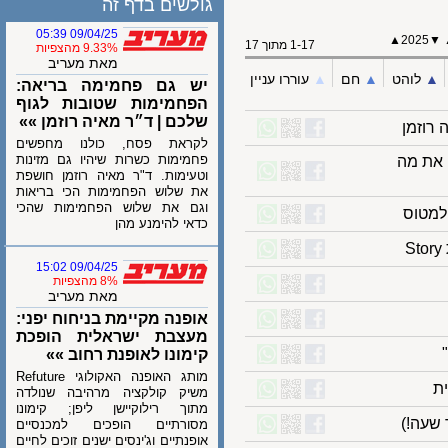
גולשים בדף זה
09/04/25 05:39
▲
202
1-17 מתוך 17
9.33% מהצפיות
מאת מעריב
לוהט
▲︎
חם
▲︎
עוררו עניין
יש גם פחמימה בריאה:
הפחמימות שטובות לגוף
שלכם | ד״ר מאיה רוזמן »»
זמן
לקראת פסח, כולנו מחפשים
פחמימות כשרות שיהיו גם מזינות
 מה
וטעימות. ד"ר מאיה רוזמן חושפת
את שלוש הפחמימות הכי בריאות
וגם את שלוש הפחמימות שהכי
טוס
כדאי להימנע מהן
09/04/25 15:02
8% מהצפיות
מאת מעריב
אופנה מקיימת בניחוח יפני:
מעצבת ישראלית הופכת
קימונו לאופנת רחוב »»
מותג האופנה האקולוגי Refuture
משיק קולקציה מרהיבה שנולדה
מתוך רילוקיישן ליפן; קימונו
ה!)
מסורתיים הופכים למכנסיים
אופנתיים וג'ינסים ישנים זוכים לחיים