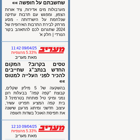
שחשבתם על חופשה »»
מערבולות מים אדירות, ציד אורות
הצפון, ומפגש עם תרבות עתיקה
שנלחמת על הישרדותה - מסע
מרתק לבירת התרבות האירופית של
2024 שתגרום לכם להתאהב בקור
הנורדי | חלק א'
09/04/25 11:42
5.33% מהצפיות
מאת מעריב
טסים בקרוב? המקום
החדש בנתב"ג שחייבים
להכיר לפני העלייה למטוס
»»
בהשקעה של 5 מיליון שקלים,
קבוצת "קפה קפה" בבעלות רונן
נמני ומיקי טיל פותחת בטרמינל 3
בית קפה המציע תפריט עשיר,
עיצוב חדשני ומיתוג מרענן שישנה
את תפיסת האוכל בשדות תעופה
09/04/25 12:10
5.33% מהצפיות
מאת מעריב