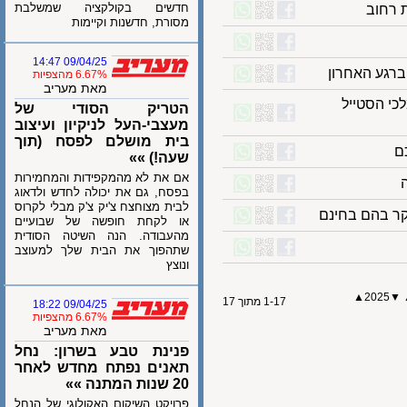
חדשים בקולקציה שמשלבת
חוב
מסורת, חדשנות וקיימות
09/04/25 14:47
6.67% מהצפיות
מאת מעריב
הסטייל
הטריק הסודי של
מעצבי-העל לניקיון ועיצוב
בית מושלם לפסח (תוך
שעה!) »»
אם את לא מהמקפידות והמחמירות
בפסח, גם את יכולה לחדש ולדאוג
לבית מצוחצח צ'יק צ'ק מבלי לקרוס
 בהם בחינם
או לקחת חופשה של שבועיים
מהעבודה. הנה השיטה הסודית
שתהפוך את הבית שלך למעוצב
ונוצץ
▲
202
1-17 מתוך 17
09/04/25 18:22
6.67% מהצפיות
מאת מעריב
פנינת טבע בשרון: נחל
תאנים נפתח מחדש לאחר
20 שנות המתנה »»
פרויקט השיקום האקולוגי של הנחל