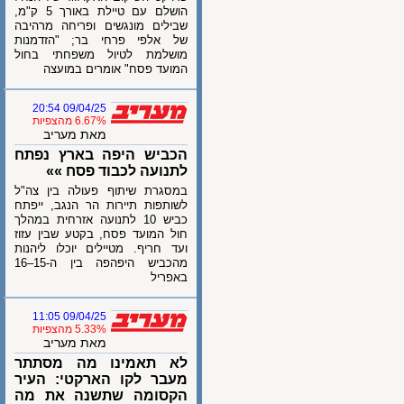
הושלם עם טיילת באורך 5 ק"מ,
שבילים מונגשים ופריחה מרהיבה
של אלפי פרחי בר; "הזדמנות
מושלמת לטיול משפחתי בחול
המועד פסח" אומרים במועצה
09/04/25 20:54
6.67% מהצפיות
מאת מעריב
הכביש היפה בארץ נפתח
לתנועה לכבוד פסח »»
במסגרת שיתוף פעולה בין צה"ל
לשותפות תיירות הר הנגב, ייפתח
כביש 10 לתנועה אזרחית במהלך
חול המועד פסח, בקטע שבין עזוז
ועד חריף. מטיילים יוכלו ליהנות
מהכביש היפהפה בין ה-15–16
באפריל
09/04/25 11:05
5.33% מהצפיות
מאת מעריב
לא תאמינו מה מסתתר
מעבר לקו הארקטי: העיר
הקסומה שתשנה את מה