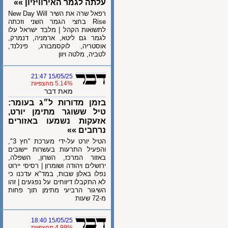
עלתה לגמר האירוויזיון »»
רפאל שרה את השיר New Day Will
Rise בחצי הגמר השני וזכתה
לתשואות הקהל | מלבד ישראל עלו
לגמר גם ליטא, ארמניה, דנמרק,
אוסטריה, לוקסמבורג, פינלנד,
לטביה, מלטה ויוון
15/05/25 21:47
5.14% מהצפיות
מאת דבר
בזמן מדורות ל״ג בעומר:
טיל ששוגר מתימן יורט,
אזעקות נשמעו באזורים
נרחבים »»
הטיל יורט על-ידי מערכת "חץ 3",
והפעיל התרעות בעשרות יישובים
באזור המרכז, השרון, השפלה,
ירושלים ויהודה ושומרון | רסיסי יירוט
נפלו באלון שבות, במד"א עדכנו כי
לא התקבלו דיווחים על נפגעים | זהו
השיגור הרביעי מתימן תוך פחות
מ-72 שעות
15/05/25 18:40
4.99% מהצפיות