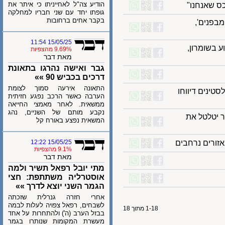
הודיע צה"ל לאחייניתו כי איתר את
שאנחנו"
גופתו יחד עם שני חבריו למחלקה
בקבר אחים ברחובות
נים',
15/05/25 11:54
שומרון,
9.69% מהצפיות
מאת דבר
גבר ואישה נהרגו בתאונת
דרכים בכביש 90 »»
התאונה אירעה סמוך לצומת
, הפלסטינים דיווחו
הערבה כאשר הרכב נפגע חזיתית
ממשאית. לאחר מאמצי החייאה
נקבע מותם של השניים, נהג
טלטל את
המשאית נפצע באורח קל
רים נרחבים
15/05/25 12:22
9.1% מהצפיות
מאת דבר
מתי יובל רפאל תשיר ולמה
אוסטרליה משתתפת: חצי
הגמר השני יוצא לדרך »»
אחרי חזרה גנרלית שזכתה
לשבחים, רפאל צפויה לעלות לבמה
1-18 מתוך 18
בבזל הערב (ה') ולהתחרות על אחד
מעשרת המקומות שנותרו בגמר