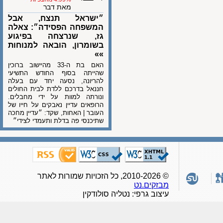
מאת דבר
״ישראל תנצח, אבל
המשפחה הפסידה״: צאלה
גז, שנרצחה בפיגוע
בשומרון, הובאה למנוחות
»»
האם בת ה-33 מהיישוב ברוכין
שהייתה בסוף החודש התשיעי
להריונה, נסעה יחד עם בעלה
חננאל בדרכם ללדת לבית החולים
ונורתה למוות על ידי מחבלים.
הרופאים עדיין נאבקים על חייו של
העובר | האחות, שקד: ״עדיין מחכה
שתיכנסי פה בדלת ותעמדי לצידי״
© 2010-2026, כל הזכויות שמורות לאתר
מבזקים.נט
עיצוב גרפי: נטליה סולודקין