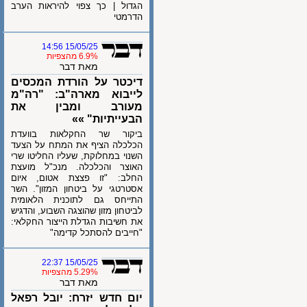
הגדול | כך צפוי להיראות הערב
הדרמטי
15/05/25 14:56
6.9% מהצפיות
מאת דבר
דיכטר על הורדת המכסים
לייבוא מארה"ב: "רה"מ
מעורב ומבין את
הבעייתיות" »»
ביקור שר החקלאות בוועדת
הכלכלה הציף את המתח על הצעד
השנוי במחלוקת, שעליו החליטו שרי
האוצר והכלכלה. מנכ"ל מועצת
החלב: "זו פצצת אטום, איום
אסטרטגי על ביטחון המזון". השר
התייחס גם לתוכנית הלאומית
לביטחון מזון שהוצגה השבוע, והדגיש
את חשיבות הגדלת הייצור החקלאי:
"חייבים להסתכל קדימה"
15/05/25 22:37
5.29% מהצפיות
מאת דבר
יום חדש יזרח: יובל רפאל