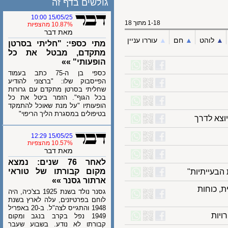
גולשים בדף זה
15/05/25 10:00
1-18 מתוך 18
10.87% מהצפיות
מאת דבר
לוהט
▲︎
חם
▲︎
עוררו עניין
מתי כספי: "חליתי בסרטן
מתקדם, מבטל את כל
הופעותי" »»
כספי בן ה-75 כתב בעמוד
הפייסבוק שלו: "ברצוני להודיע
שחליתי בסרטן מתקדם עם גרורות
בכל הגוף". הזמר ביטל את כל
הופעותיו "על מנת שאוכל להתמקד
בטיפולים במסגרת הליך הריפוי"
 לדרך
15/05/25 12:29
10.57% מהצפיות
מאת דבר
לאחר 76 שנים: נמצא
מקום קבורתו של טוראי
עייתיות"
ארתור גסנר »»
ית, כוחות
גסנר נולד בשנת 1925 בצ'כיה, היה
לוחם בפרטיזנים, עלה לארץ בשנת
1948 והתגייס לצה"ל. ב-20 באפריל
ת
1949 נפל בקרב בנגב ומקום
קבורתו לא נודע. בשבוע שעבר