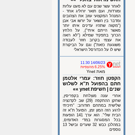
לאחר עשר שנים עם לא מעט עליות
ומורדות, ועם תואר יורוליג אחד -
המנהל המקצועי עוזב את הצהובים
ומדבר בין השאר על יורשו אבי אבן
("מקווה שתהיו עדינים איתו יותר
מאשר הייתם איתי"), על הלחץ
הכרוך בתפקיד שמילא ("לא רואה
את עצמי בקרוב חוזר לעבודה
משוגעת כזאת") וגם על הביקורת
שיש לו על הכדורסל הישראלי
14/06/23 11:30
6.25% מהצפיות
מאת Ynet
הקפטן חוזר: עמרי אלטמן
חתם בהפועל ת"א לשלוש
שנים | חשיפת ynet »»
אחרי עונה מוצלחת בקפריסין,
שחקן ההתקפה (29) שב לקדנציה
שלישית במתחם חודורוב: "חיכיתי
לרגע הזה המון זמן, הפועל ת"א זה
הבית שלי". הוא ערך 141 הופעות
בכל המסגרות במדי האדומים,
במהלכן כבש 32 שערים ובישל 13
נוספים