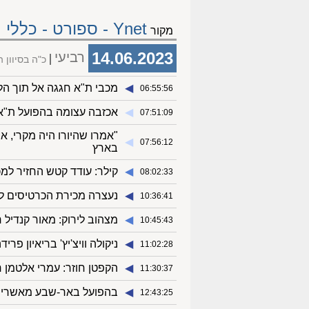
Ynet - ספורט - כללי
מקור
14.06.2023
רביעי
כ"ה בסיוון 
◀︎
מכבי ת"א חגגה אל תוך הלי
06:55:56
◀︎
אכזבה עצומה בהפועל ת"א.
07:51:09
"אמרו שהיורו היה מקרי, א
◀︎
07:56:12
בארץ
◀︎
קילר: עודד קטש החזיר למכב
08:02:33
◀︎
נעצרה מכירת הכרטיסים ל
10:36:41
◀︎
מצהוב לירוק: מאור קנדיל
10:45:43
◀︎
ניקולה וויצ'יץ' בריאיון פ
11:02:28
◀︎
הקפטן חוזר: עמרי אלטמן ח
11:30:37
◀︎
בהפועל באר-שבע מאשרים:
12:43:25