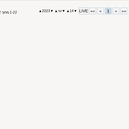
LIVE
»»
»
1
«
««
▼
14
▲
▼
יוני
▲
▼
2023
▲
1-22 מתוך 22