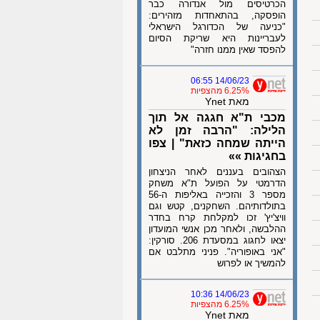
הכרטיסים מול אנדורה כבר
הופסקה, בהתאחדות מזהירים:
"כניעה של הכדורגל הישראלי
לעבריינות היא שריקת הסיום
להפסד שאין ממנו חזרה"
14/06/23 06:55
6.25% מהצפיות
מאת Ynet
מכבי ת"א חגגה אל תוך
הלילה: "הרבה זמן לא
הייתה שמחה כזאת" | צפו
בחגיגות »»
הצהובים בעננים לאחר הניצחון
הדרמטי על הפועל ת"א משחק
מספר 3 והזכייה באליפות ה-56
בתולדותיהם. השחקנים, קטש וגם
וויצ'יץ' זכו למקלחת קרח בחדר
ההלבשה, ולאחר מכן אנשי המועדון
יצאו לחגוג במסעדת 206. סורקין:
"אני באופוריה". פניני מתלבט אם
להמשיך או לפרוש
14/06/23 10:36
6.25% מהצפיות
מאת Ynet