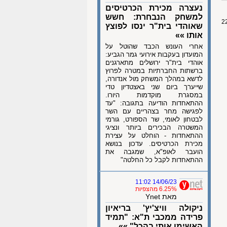
נעצרה מכירת הכרטיסים
למשחק הנבחרת: חשש
שאוהדי בית"ר ינסו לפוצץ
אותו »»
אחרי העונש הכבד שהוטל על
המועדון בעקבות אירועי גמר הגביע:
אוהדי בית"ר ירושלים מתארגנים
ברשתות החברתיות במטרה לפרוץ
לדשא במהלך המשחק מול אנדורה,
שייערך ביום שני באצטדיון טדי
במסגרת מוקדמות היורו.
ההתאחדות הודיעה בתגובה: "עד
לפגישה מחר בצהריים עם השר
לבטחון לאומי, שר הספורט, גורמי
המשטרה הבכירים ביותר ונציגי
ההתאחדות - הוחלט על עצירת
מכירת הכרטיסים. עדכון בנושא
הועבר לאופ"א, שמגבה את
ההתאחדות לקבל כל החלטה"
14/06/23 11:02
6.25% מהצפיות
מאת Ynet
ניקולה וויצ'יץ' בריאיון
פרידה ממכבי ת"א: "תמיד
האשימו אותי בהכל" »»