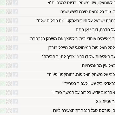
לאונואקו, שני משחקי רדיוס למכבי ת"א
: ג'וד בליגהאם סיכם לשש שנים
רת ישראל על היורובאסקט: "זה החלום שלנו"
על חדרה, דור ג'אן חתם
ך מאיימים אוהדי בית"ר לפוצץ את משחק הנבחרת
צעד האליפות של דנבר? "צריך לחזור הביתה"
אל-עין מהאמירויות
בי על משחק האליפות: "הותקפנו פיזית"
בראדלי ביל עשוי לעבור בטרייד"
אברמוב יודיע בקרוב על המשך צעדיו"
ם: פורסם סגל הנבחרת הצעירה ליורו