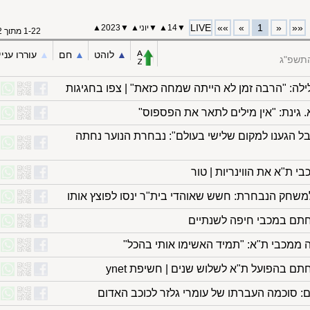
LIVE
»»
»
1
«
««
▼
14
▲
▼
יוני
▲
▼
2023
▲
1-22 מתוך 22
▲︎
לוהט
▲︎
חם
▲︎
עוררו עניי
התשפ"ג
לה: "הרבה זמן לא הייתה שמחה כזאת" | צפו בחגיגות
 גינת: "אין מילים לתאר את הפספוס"
בל הגענו למקום שלישי בעולם": נבחרת הנוער נחתה
י ת"א את הווינריות | טור
משחק הנבחרת: חשש שאוהדי בית"ר ינסו לפוצץ אותו
 חתם במכבי חיפה לשנתיים
רידה ממכבי ת"א: "תמיד האשימו אותי בהכל"
תם בהפועל ת"א לשלוש שנים | חשיפת ynet
 סוכמה העברתו של עומרי גלזר לכוכב האדום