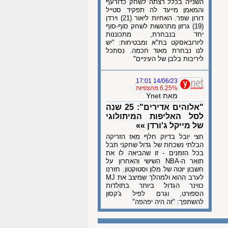
השנייה בכלל רצתה לשחק כדורעף
והמאמן מייעד לה תפקיד סטייל
דורון שפר. האחיות ליאור (21) וירדן
(19) גרזון מתרגשות לשחק סוף-סוף
יחד בנבחרת, מתכוננות
ליורובאסקט בת"א ומבטיחות: "יש
לנו נבחרת מאוד חכמה. נסתכל
ליריבות בלבן של העיניים"
14/06/23 17:01
6.25% מהצפיות
מאת Ynet
"אלוהים אדירים": 25 שנה
לסל האליפות המיתולוגי
של מייקל ג'ורדן »»
חצי יובל בדיוק חלף מאז הזריקה
הבלתי נשכחת של גדול שחקני תבל
בכל הזמנים - זו שהביאה לו את
תואר ה-NBA השישי והאחרון על
חשבון יוטה של מלון וסטוקטון. חזרנו
לערב ההוא ולמהלך שמיצב את MJ
כווינר הגדול ביותר בתולדות
הספורט, וגרם לפיל ג'קסון
להשתפך: "זה היה יפהפה"