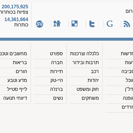
200,175,925
רום
צפיות בכותרות
14,361,664
כותרות
דשות
כלכלה וצרכנות
ספורט
מחשבים וטכנ'
עות
תרבות ובידור
חברה
בריאות
ביבה
רכב
תיירות
הורים
וכל
יהדות
היי-טק
מדע וטבע
דל"ן
חוק ומשפט
ברנז'ה
לייף סטייל
ופנה
משחקים
נשים
דיווחי תנועה
רדים