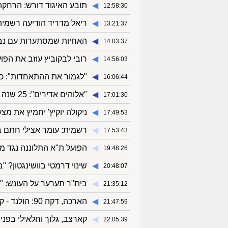
◀︎
תובע האיגוד דורש: הרחקה 
12:58:30
◀︎
ריאל מדריד הודיעה רשמית
13:21:37
◀︎
האחיות שמסתערות עם נבח
14:03:37
◀︎
רובי לבקוביץ עוזב את הפו
14:56:03
◀︎
"לגמור את ההתאחדות": כ
16:06:44
◀︎
"אלוהים אדירים": 25 שנה לסל האליפות המיתולוגי של מייקל ג'ורדן
17:01:30
◀︎
ניקולה יוקיץ' יחמיץ את מ
17:49:53
◀︎
רשמית: עומר אצילי חתם ב
17:53:43
◀︎
הפועל ת"א התלוננה נגד מכ
19:48:26
◀︎
שינוי דרמטי בוושינגטון? "
20:48:07
◀︎
בית"ר תערער על העונש: "
21:35:12
◀︎
הארכה, דקה 90: הולנד - קרואטיה 2:2
21:47:59
◀︎
קארצב, גלוך וחלאילי בפני
22:05:39