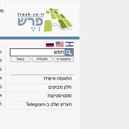
פו
ח
ד
ס
א
התאמה אישית
נ
חלון מבזקים
א
סטטיסטיקות
ח
הערוץ שלנו ב-Telegram