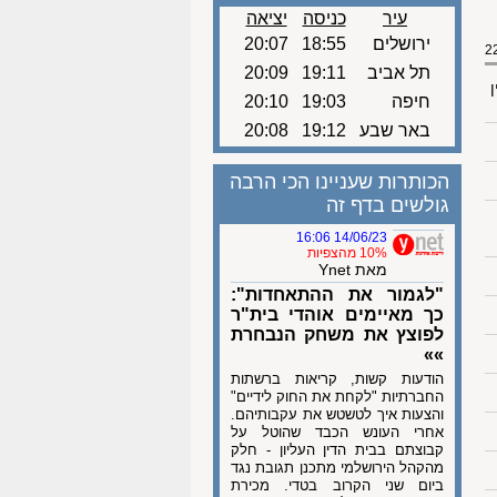
עיר
כניסה
יציאה
ירושלים
18:55
20:07
תל אביב
19:11
20:09
ן
חיפה
19:03
20:10
באר שבע
19:12
20:08
הכותרות שעניינו הכי הרבה
גולשים בדף זה
14/06/23 16:06
10% מהצפיות
מאת Ynet
"לגמור את ההתאחדות":
כך מאיימים אוהדי בית"ר
לפוצץ את משחק הנבחרת
»»
הודעות קשות, קריאות ברשתות
החברתיות "לקחת את החוק לידיים"
והצעות איך לטשטש את עקבותיהם.
אחרי העונש הכבד שהוטל על
קבוצתם בבית הדין העליון - חלק
מהקהל הירושלמי מתכנן תגובת נגד
ביום שני הקרוב בטדי. מכירת