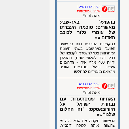
14/06/23 12:43
6.25% מהצפיות
מאת Ynet
בהפועל באר-שבע
מאשרים: סוכמה העברתו
של עומרי גלזר לכוכב
האדום »»
בתקשורת הסרבית דווח כי שוער
הפועל באר-שבע בשתי העונות
האחרונות צפוי להצטרף לקבוצה של
ברק בכר לשלוש שנים, במהלכן
ירוויח 400 אלף אירו - הדרומיים
אישרו. דניאל טננבאום ואופיר
מרציאנו מועמדים להחליפו
14/06/23 14:03
6.25% מהצפיות
מאת Ynet
האחיות שמסתערות עם
נבחרת ישראל על
היורובאסקט: "זה החלום
שלנו" »»
הראשונה חיקתה את אבא והיה מי
שהשווה אותה ללוקה דונצ'יץ'.