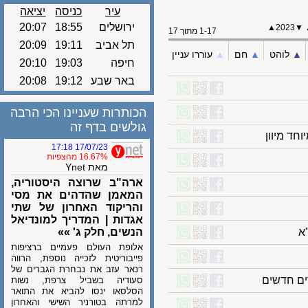
עיר
כניסה
יציאה
ירושלים
18:55
20:07
▲
202
1-17 מתוך 17
תל אביב
19:11
20:09
לוהט
▲︎
חם
▲︎
עוררו עניין
חיפה
19:03
20:10
באר שבע
19:12
20:08
הכותרות שעניינו הכי הרבה
גולשים בדף זה
מיוון
17/07/23 17:18
16.67% מהצפיות
מאת Ynet
ארה"ב שרוצה היסטוריה,
המאמן שהדהים את מסי
והריקוד האחרון של שתי
אגדות | המדריך למונדיאל
הנשים, חלק ג' »»
אלופת העולם פעמיים ברציפות
פייבוריטית לזכייה נוספת, הרווה
רנאר עזב את נבחרת הגברים של
חדשים
סעודיה בשביל צרפת, נשות
הסלסאו ינסו להביא את התואר
למרתה בטורניר השישי והאחרון