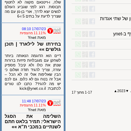
שלה, ו-וייטנאם מקווה לא לחטוף
תבוסות. רגע לפני שגביע העולם
לנשים יוצא לדרך, אורי בן-נון עם מה
שצריך לדעת על בתים 5 ו-6
ל שתי אגדות
17/07/23 08:10
11.11% מהצפיות
מאת Ynet
בחירתו של לילארד | תוכן
גולשים »»
דיים הוא הדוגמה הנאותה ביותר
לשחקן עם מוגבלויות פיזיות ברורות
שנתן את כולו ולא קיבל מספיק
עזרה, וצריך להגיד תודה ושלום כי
הבין שאליפות אולי זה לא הכל –
אבל זה בטח גם לא כלום. גם לכם
יש מה להגיד? כתבו לנו טורים
לכתובת: kick@ynet.co.il
▲
202
1-17 מתוך 17
17/07/23 11:48
11.11% מהצפיות
מאת Ynet
השלימה את הסגל
הישראלי: תמיר בלאט חתם
לשנתיים במכבי ת"א »»