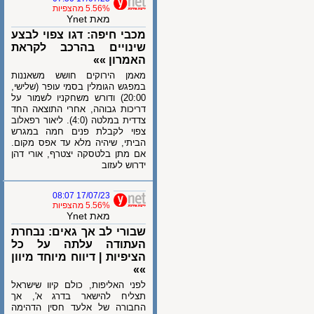
5.56% מהצפיות
מאת Ynet
מכבי חיפה: דגו צפוי לבצע
שינויים בהרכב לקראת
האמרון »»
מאמן הירוקים חושש משאננות
במפגש הגומלין בסמי עופר (שלישי,
20:00) ודורש משחקניו לשמור על
דריכות גבוהה, אחרי התוצאה החד
צדדית במלטה (4:0). ליאור רפאלוב
צפוי לקבלת פנים חמה במגרש
הביתי, שיהיה מלא עד אפס מקום.
אם מתן בלטסקה יצטרף, אורי דהן
ידרוש לעזוב
17/07/23 08:07
5.56% מהצפיות
מאת Ynet
שבורי לב אך גאים: נבחרת
העתודה עלתה על כל
הציפיות | דיווח מיוחד מיוון
»»
לפני האליפות, כולם קיוו שישראל
תצליח להישאר בדרג א', אך
החבורה של אלעד חסין הדהימה