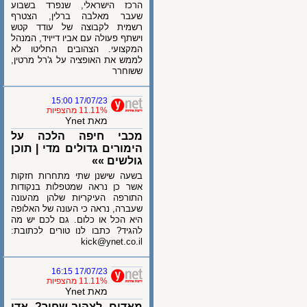
הרכז הישראלי, שנפרד בשבוע
שעבר מאלבה ברלין, הצטרף
רשמית לקבוצה של עודד קטש
וישתף פעולה עם אביו דייויד, המנהל
המקצועי. הצהובים החליטו לא
לממש את האופציה על ג'רל מרטין,
ששוחרר
17/07/23 15:00
11.11% מהצפיות
מאת Ynet
מכבי חיפה הלכה על
הימורים גדולים מדי | תוכן
גולשים »»
בשעה שישנן שתי מתחרות חזקות
אשר כן נראה שמטפלות בנקודות
התורפה העיקריות שלהן מהעונה
שעברה, נראה כי העונה של האלופה
היא הכל או כלום. גם לכם יש מה
להגיד? כתבו לנו טורים לכתובת:
kick@ynet.co.il
17/07/23 16:15
11.11% מהצפיות
מאת Ynet
מאדום לצהוב-שחור? אדי