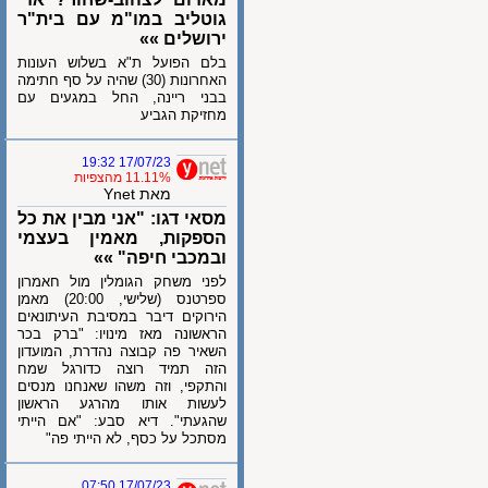
גוטליב במו"מ עם בית"ר
ירושלים »»
בלם הפועל ת"א בשלוש העונות
האחרונות (30) שהיה על סף חתימה
בבני ריינה, החל במגעים עם
מחזיקת הגביע
17/07/23 19:32
11.11% מהצפיות
מאת Ynet
מסאי דגו: "אני מבין את כל
הספקות, מאמין בעצמי
ובמכבי חיפה" »»
לפני משחק הגומלין מול חאמרון
ספרטנס (שלישי, 20:00) מאמן
הירוקים דיבר במסיבת העיתונאים
הראשונה מאז מינויו: "ברק בכר
השאיר פה קבוצה נהדרת, המועדון
הזה תמיד רוצה כדורגל שמח
והתקפי, וזה משהו שאנחנו מנסים
לעשות אותו מהרגע הראשון
שהגעתי". דיא סבע: "אם הייתי
מסתכל על כסף, לא הייתי פה"
17/07/23 07:50