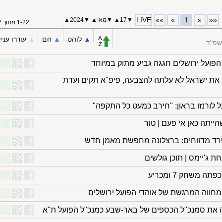
LIVE
»»
»
1
«
««
▼
17
▲
▼
מאי
▲
▼
2024
▲
1-22 מתוך 22
▲︎
לוהט
▲︎
חם
▲︎
עוררו עניי
שפ"ד
את ישראל לא עלתה להצבעה, פיפ"א תקים ועדת
 לורנזו בראון: "חירב כמעט כל התקפה"
ייתה כאן אי פעם | טור
פרד מדווחים: ברצלונה מחפשת מאמן חדש
ג'יימס | תוכן גולשים
משחק 7 ומכריע
המחווה המרגשת של אוהדי הפועל ירושלים
ה את סמנכ"ל הכספים של באר-שבע כמנכ"ל הפועל ת"א