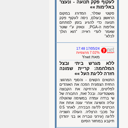
לעקוף פקק תנועה - ונעצר
באלימות »»
סקוטי שפלר, המדורג במקום
הראשון בעולם, ניסה לעקוף פקק
תנועה כדי להגיע בזמן למתחם
אליפות ה-PGA, ונאזק ע"י שוטר
שאמר לעדי ראייה: "הוא הולך
לכלא"
17/05/24 17:48
7.02% מהצפיות
מאת Ynet
ללא מגרש ביתי ובצל
המלחמה: קריית שמונה
חזרה לליגת העל »»
התנאים הקשים - והסוף המרגש:
החזית הצפונית הפכה את האוהדים
לפליטים, והרחיקה את הקבוצה
מאצטדיונה. ובכל זאת, החבורה של
שי ברדה עמדה במשימה שהוטלה
עליה והשיגה אחרי עונה אחת את
הכרטיס לליגה הבכירה, לאחר 0:5
על מכבי הרצליה. העולה השנייה
לליגה (עירוני טבריה או בני יהודה)
תיקבע במחזור הסיום