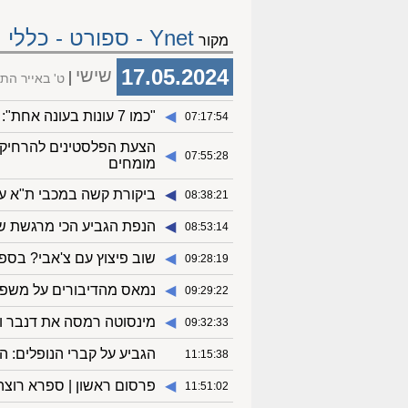
Ynet - ספורט - כללי
מקור
17.05.2024
שישי
ט' באייר הת
◀︎
"כמו 7 עונות בעונה אחת": הפועל ירושלים חגגה גביע מתוק במיוחד
07:17:54
הצעת הפלסטינים להרחיק 
◀︎
07:55:28
מומחים
◀︎
ביקורת קשה במכבי ת"א על
08:38:21
◀︎
הנפת הגביע הכי מרגשת שה
08:53:14
◀︎
שוב פיצוץ עם צ'אבי? בס
09:28:19
◀︎
נמאס מהדיבורים על משפחת 
09:29:22
◀︎
מינסוטה רמסה את דנבר וכפתה 
09:32:33
◀︎
הגביע על קברי הנופלים: 
11:15:38
◀︎
פרסום ראשון | ספרא רוצ
11:51:02