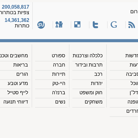
200,058,817
רום
צפיות בכותרות
14,361,362
כותרות
דשות
כלכלה וצרכנות
ספורט
מחשבים וטכנ'
עות
תרבות ובידור
חברה
בריאות
ביבה
רכב
תיירות
הורים
וכל
יהדות
היי-טק
מדע וטבע
דל"ן
חוק ומשפט
ברנז'ה
לייף סטייל
ופנה
משחקים
נשים
דיווחי תנועה
רדים