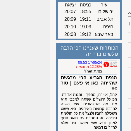
עיר
כניסה
יציאה
ירושלים
18:55
20:07
תל אביב
19:11
20:09
ן
חיפה
19:03
20:10
באר שבע
19:12
20:08
הכותרות שעניינו הכי הרבה
גולשים בדף זה
17/05/24 08:53
12.28% מהצפיות
מאת Ynet
הנפת הגביע הכי מרגשת
שהייתה כאן אי פעם | טור
»»
קהל, אווירה, מהפך - והגנה אדירה.
הפועל ירושלים עשתה למכבי ת"א
את מה שהצהובים עשו השנה
להרבה קבוצות באירופה: היא פשוט
השכילה להבין ולנצל את כל חולשות
היריבה. זה הסתיים עם תואר נוסף
לארון ורגע שאי אפשר היה שלא
להזיל בו דמעה