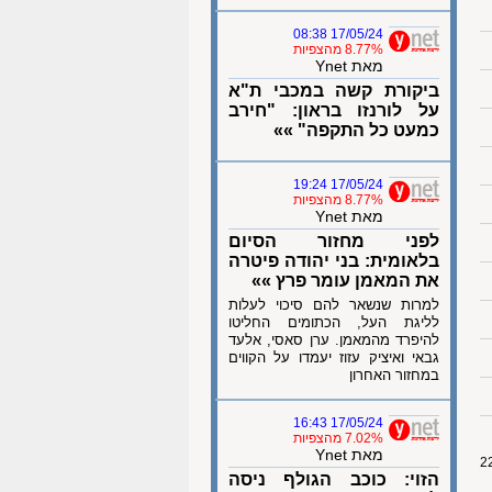
17/05/24 08:38
8.77% מהצפיות
מאת Ynet
ביקורת קשה במכבי ת"א
על לורנזו בראון: "חירב
כמעט כל התקפה" »»
17/05/24 19:24
8.77% מהצפיות
מאת Ynet
לפני מחזור הסיום
בלאומית: בני יהודה פיטרה
את המאמן עומר פרץ »»
למרות שנשאר להם סיכוי לעלות
לליגת העל, הכתומים החליטו
להיפרד מהמאמן. ערן סאסי, אלעד
גבאי ואיציק עזוז יעמדו על הקווים
במחזור האחרון
17/05/24 16:43
7.02% מהצפיות
מאת Ynet
הזוי: כוכב הגולף ניסה