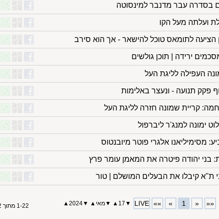
 בסדרה עבר מדנבר למינסוטה
ת ועלתה מעל הקו
 הציעה לתומאס טוכל להישאר - אך הוא סירב
מים ירידה | תוכן גולשים
ונה העפילה לליגת העל
וף פקק תנועה - ונעצר באלימות
מה: קריית שמונה חזרה לליגת העל
ט ימונה למנג'ר ליברפול
: מסימיליאנו אלגרי פוטר מיובנטוס
: בני יהודה פיטרה את המאמן עומר פרץ
 ת"א קיבלו את הבעלים המושלם | טור
LIVE
»»
»
1
«
««
▼
17
▲
▼
מאי
▲
▼
2024
▲
1-22 מתוך 22