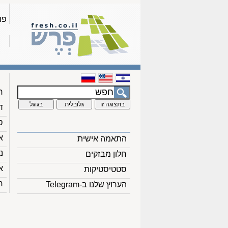
פו
ח
ד
ס
א
התאמה אישית
נ
חלון מבזקים
א
סטטיסטיקות
ח
הערוץ שלנו ב-Telegram