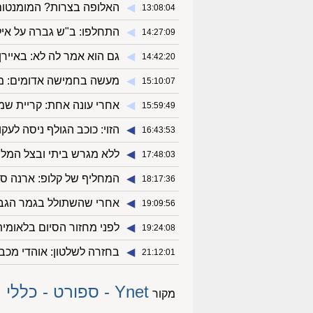
◀︎
האלופה בצרות? המומנטום
13:08:04
◀︎
התחלפו: ב"ש גברה על איל
14:27:09
◀︎
גם הוא אמר לה לא: באיירן
14:42:20
◀︎
מעשה בחמישה אדומים: מסכ
15:10:07
◀︎
אחרי עונה אחת: קריית שמ
15:59:49
◀︎
הזוי: כוכב הגולף ניסה לעק
16:43:53
◀︎
ללא מגרש ביתי ובצל המלח
17:48:03
◀︎
המחליף של קלופ: ארנה סלו
18:17:36
◀︎
אחרי שהשתולל בגמר הגביע
19:09:56
◀︎
לפני מחזור הסיום בלאומית
19:24:08
◀︎
בחזרה לשלטון: אוהדי מכבי
21:12:01
Ynet - ספורט - כללי
מקור