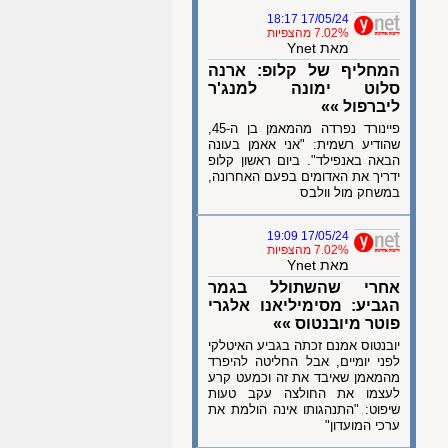
17/05/24 18:17
7.02% מהצפיות
מאת Ynet
המחליף של קלופ: ארנה
סלוט ימונה למנג'ר
ליברפול »»
פיינורד נפרדה מהמאמן בן ה-45,
שהודיע רשמית: "אני אאמן בעונה
הבאה באנפילד". ביום ראשון קלופ
ידריך את האדומים בפעם האחרונה,
במשחק מול וולבס
17/05/24 19:09
7.02% מהצפיות
מאת Ynet
אחרי שהשתולל בגמר
הגביע: מסימיליאנו אלגרי
פוטר מיובנטוס »»
יובנטוס אמנם זכתה בגביע האיטלקי
לפני יומיים, אבל החליטה להיפרד
מהמאמן שאיבד את זה וכמעט קרע
לעצמו את החולצה עקב טעות
שיפוט: "התנהגותו אינה הולמת את
ערכי המועדון"