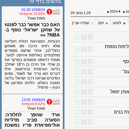
גולשים בדף זה
15/08/24 01:30
▲
2024
▼
1-29 מתוך 29
10.53% מהצפיות
מאת Ynet
לוהט
▲︎
חם
▲︎
עוררו עניין
האם כבר אפשר כבר לפנטז
על שחקן ישראלי נוסף ב-
NBA? »»
הבגרות, המנהיגות ויכולת הקליעה
שלא ראינו הרבה זמן משחקן
ות נוספת
כחול־לבן: אחרי שרשם מספרים
מפלצתיים באליפות אירופה לנוער,
מומחי דראפט מסמנים במרקר את
בן שרף. איך הרכז בן ה־18 ישתלב
בליגה הגרמנית וביורוקאפ, אילו
דברים הוא צריך עוד לשפר, ומהם
הסיכויים שנראה דרבי ישראלי בליגה
הטובה בעולם. הלהיט המרענן של
הקיץ – פרופיל
 ימאל
15/08/24 13:05
8.42% מהצפיות
מאת Ynet
בנים
ארד שהפך לחלודה:
הסערה סביב מדליות
אולימפיאדת פריז נמשכת