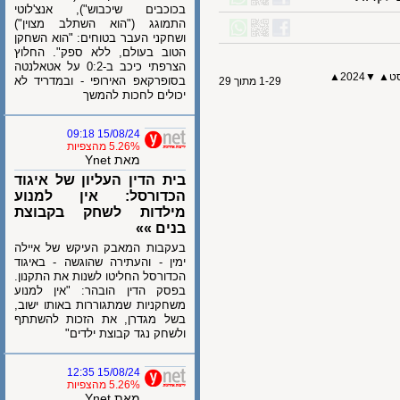
בכוכבים שיכבוש"), אנצ'לוטי
התמוגג ("הוא השתלב מצוין")
ושחקני העבר בטוחים: "הוא השחקן
הטוב בעולם, ללא ספק". החלוץ
הצרפתי כיכב ב-0:2 על אטאלנטה
▲
2024
▼
בסופרקאפ האירופי - ובמדריד לא
1-29 מתוך 29
יכולים לחכות להמשך
15/08/24 09:18
5.26% מהצפיות
מאת Ynet
בית הדין העליון של איגוד
הכדורסל: אין למנוע
מילדות לשחק בקבוצת
בנים »»
בעקבות המאבק העיקש של איילה
ימין - והעתירה שהוגשה - באיגוד
הכדורסל החליטו לשנות את התקנון.
בפסק הדין הובהר: "אין למנוע
משחקניות שמתגוררות באותו ישוב,
בשל מגדרן, את הזכות להשתתף
ולשחק נגד קבוצת ילדים"
15/08/24 12:35
5.26% מהצפיות
מאת Ynet