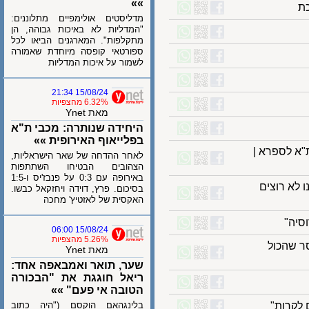
»»
מדליסטים אולימפיים מתלוננים:
"המדליות לא באיכות גבוהה, הן
מתקלפות". המארגנים הביאו לכל
ספורטאי קופסה מיוחדת שאמורה
לשמור על איכות המדליות
15/08/24 21:34
6.32% מהצפיות
מאת Ynet
היחידה שנותרה: מכבי ת"א
בפלייאוף האירופית »»
 לספרא |
לאחר ההדחה של שאר הישראליות,
הצהובים הבטיחו השתתפות
באירופה עם 0:3 על פנבז'יס ו-1:5
א רוצים
בסיכום. פרץ, דוידה ויחזקאל כבשו.
האקסית של לאזטיץ' מחכה
ה"
15/08/24 06:00
5.26% מהצפיות
שהכול
מאת Ynet
שער, תואר ואמבאפה אחד:
ריאל חוגגת את "הבכורה
הטובה אי פעם" »»
רות"
בלינגהאם הוקסם ("היה כתוב