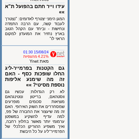
עידו וייר חתם בהפועל ת"א
»»
המגן הימני יצטרף לאדומים: "נצטרך
לעבוד קשה, עם הרבה התמדה
ונחישות - וביחד עם הקהל הטוב
בארץ נחזיר את המועדון למקום
הראוי לו"
15/08/24 01:30
4.21% מהצפיות
מאת Ynet
גם הקטנות בפרמייר-ליג
החלו שופכות כסף - האם
זה מה שימנע אליפות
נוספת מסיטי? »»
לא רק הגדולות: עכשיו גם
ווסטהאם, ברייטון ונוטינגהאם
מוציאות סכומים מופרעים
שמסחררים את השוק האירופי. האם
זה מה שיעצור את החבורה של פפ,
למה עדיף להשקיע במשפטן
ערמומי יותר מאשר בחלוץ רחבה,
ואיך משפיע ההוריקן הכלכלי של
הפרמייר־ליג על כל היבשת